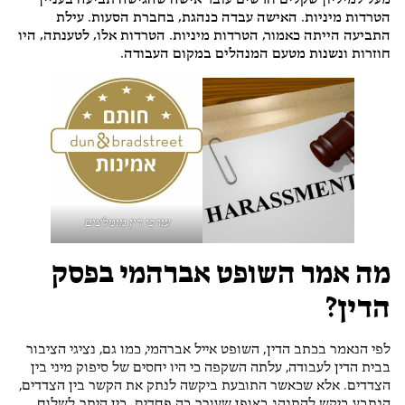
מעל למיליון שקלים חדשים עובר אישה שהגישה תביעה בעניין
הטרדות מיניות. האישה עבדה כנהגת, בחברת הסעות. עילת
התביעה הייתה כאמור, הטרדות מיניות. הטרדות אלו, לטענתה, היו
חוזרות ונשנות מטעם המנהלים במקום העבודה.
עורכי דין מומלצים
מה אמר השופט אברהמי בפסק
הדין?
לפי הנאמר בכתב הדין, השופט אייל אברהמי, כמו גם, נציגי הציבור
בבית הדין לעבודה, עלתה השקפה כי היו יחסים של סיפוק מיני בין
הצדדים. אלא שכאשר התובעת ביקשה לנתק את הקשר בין הצדדים,
הנתבע ביקש להתנהג באופן שעורר בה פחדים. בין היתר, לשלוח