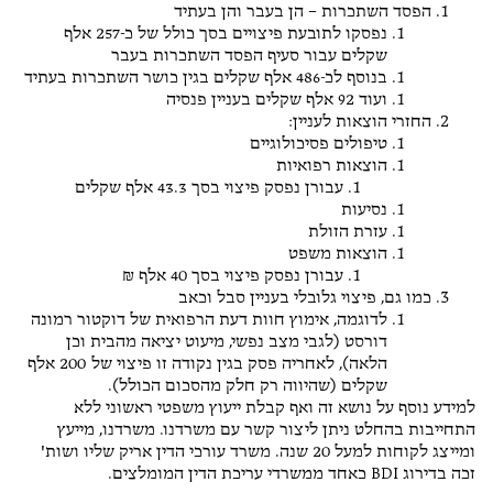
הפסד השתכרות – הן בעבר והן בעתיד
נפסקו לתובעת פיצויים בסך כולל של כ-257 אלף
שקלים עבור סעיף הפסד השתכרות בעבר
בנוסף לכ-486 אלף שקלים בגין כושר השתכרות בעתיד
ועוד 92 אלף שקלים בעניין פנסיה
החזרי הוצאות לעניין:
טיפולים פסיכולוגיים
הוצאות רפואיות
עבורן נפסק פיצוי בסך 43.3 אלף שקלים
נסיעות
עזרת הזולת
הוצאות משפט
עבורן נפסק פיצוי בסך 40 אלף ₪
כמו גם, פיצוי גלובלי בעניין סבל וכאב
לדוגמה, אימוץ חוות דעת הרפואית של דוקטור רמונה
דורסט (לגבי מצב נפשי, מיעוט יציאה מהבית וכן
הלאה), לאחריה פסק בגין נקודה זו פיצוי של 200 אלף
שקלים (שהיווה רק חלק מהסכום הכולל).
למידע נוסף על נושא זה ואף קבלת ייעוץ משפטי ראשוני ללא
התחייבות בהחלט ניתן ליצור קשר עם משרדנו. משרדנו, מייעץ
ומייצג לקוחות למעל 20 שנה. משרד עורכי הדין אריק שליו ושות'
זכה בדירוג BDI כאחד ממשרדי עריכת הדין המומלצים.