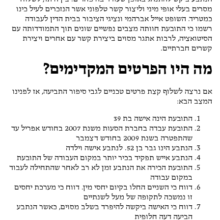
מסרים בעלי אופי מיני וליצור קשר טלפוני אשר הנזכרים לעיל כינו
כמטריד. השופט אייל אברהמי ונציגי הציבור בבית הדין לעבודה
רשמו כי התובעת חוותה מצבים נפשיים שונים תוך התמודדותה עם
הסיטואציה, לרבות אתגר מסוים ביצירת קשר עם אחרים ויצירת
קשרים חברתיים.
מה היו הפרטים המקדימים?
אם נרצה לשלוף קצת פרטים טכניים לגבי סיפור התביעה, אז לפנינו
המצב הבא:
התובעת הינה אישה בת 39
התובעת עבדה בחברת הסעות משנת 2007 בחודש אפריל עד
שהתפטרה בשנת 2009 בחודש דצמבר
הנתבע הינו גבר בן 52. לנתבע אישה וילדה
הנתבע אייש תפקיד בכיר יותר במקום העבודה של התובעת
התובעת הכירה את הנתבע זמן לא רב לאחר שהתחילה לעבוד
במקום עבודה
דווח כי השניים החלו בקיום יחסי מין. דווח כי מערכת יחסים
זו נמשכה לתקופה של מעל לשנתיים
דווח כי האישה ביקשה להיפרד בשלב מסוים, כאשר הנתבע
הביעה דעה חלופית