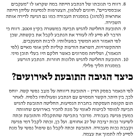
דווח כי תגובתו של הנתבע הייתה במה שקראו לו "מעקבים
אובססיביים", חיוגים לטלפון, הצטרפות לנסיעות עליהן הייתה
אחראית (לנהוג) במסגרת העבודה כמו גם הגיעה לדירה אותה
השכירה.
התובעת החליטה להגיש תביעה במשטרה בקיץ 2009. דווח כי
הדבר לא סייע לה לעודד את הנתבע לקבל את בקשתה, שכן
לפי האמור הוא המשיך בפעולותיו. לרבות המעקבים,
ההתקשרויות, השראת הודעות קוליות להן אופי מאיים (לפי
הנאמר), ושליחת מסרונים כאשר חלקם היו בעלי תוכן מיני.
התובעת החליטה להגיש תלונות חוזרות. הנתבע הורשע
במסגרת הליך פלילי.
כיצד הגיבה התובעת לאירועים?
לפי הנאמר בפסק הדין – התובעת דיווחה על מצב נפשי קשה. יוחס
לכך, בין היתר, הקשר המסוים עם הנתבע ופעולותיו כלפיה. לאחר
תום תקופת העסקתה בחברת הנסיעות, החליטה התובעת להגיש
תביעה למוסד לביטוח לאומי על מנת להכיר באירועים שחוותה
כמעין פגיעה בעבודה. מדובר בתביעה שהתקבלה והתובעת זכתה
לשיעור נכות יציבה של 27 אחוזים. ועל כן, זכתה לקבל דמי פגיעה
וקצבת נכות מעבודה. התובעת זכתה לקבל גם טיפול נפשי על מנת
לסייע לה לתמוך את עצמה.