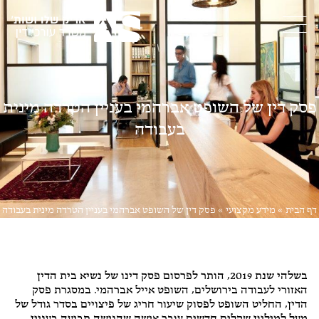
פסק דין של השופט אברהמי בעניין הטרדה מינית
בעבודה
דף הבית
»
מידע מקצועי
»
פסק דין של השופט אברהמי בעניין הטרדה מינית בעבודה
ביטוח
,
דיני נזיקין
,
דיני עבודה
,
ליטיגציה
בשלהי שנת 2019, הותר לפרסום פסק דינו של נשיא בית הדין
האזורי לעבודה בירושלים, השופט אייל אברהמי. במסגרת פסק
הדין, החליט השופט לפסוק שיעור חריג של פיצויים בסדר גודל של