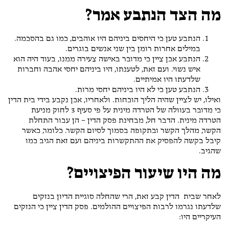
מה הצד הנתבע אמר?
הנתבע טען כי היחסים ביניהם היו אוהבים, כמו גם בהסכמה.
במילים אחרות רומן בין שני אנשים בוגרים.
הנתבע אכן ציין כי מדובר באישה צעירה ממנו, בעוד היה הוא
איש נשוי. ועם זאת, לטענתו, היו ביניהם יחסי אהבה וחברות
שלדעתו היו אמיתיים.
הנתבע טען כי לא היו ביניהם יחסי מרות.
ואילו, יש לציין שהיה הליך הוכחות. ולאחריו, אכן נקבע בידי בית הדין
כי מדובר בעוולה של הטרדה מינית על פי סעיף 3 לחוק מניעת
הטרדה מינית. הדבר חל, מבחינת פסק הדין – הן עבור התחלת
הקשר, מהלך הקשר ובתקופה בסמוך לסיום הקשר. כלומר, כאשר
קיבל בקשה להפסיק את ההתקשרות ביניהם ועם זאת הגיב כמו
שהגיב.
מה היו שיעור הפיצויים?
לאחר שבית הדין קבע זאת, הרי שהחלה סוגיית הדיון בנזקים
שלדעתו נגרמו לרבות הפיצויים ההולמים. פסק הדין ציין כי הנזקים
העיקריים היו: