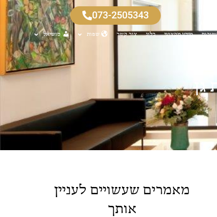
073-2505343
שובות
מידע מקצועי
בלוג
צור קשר
שפות
סושיאל
 גן
מאמרים שעשויים לעניין
אותך