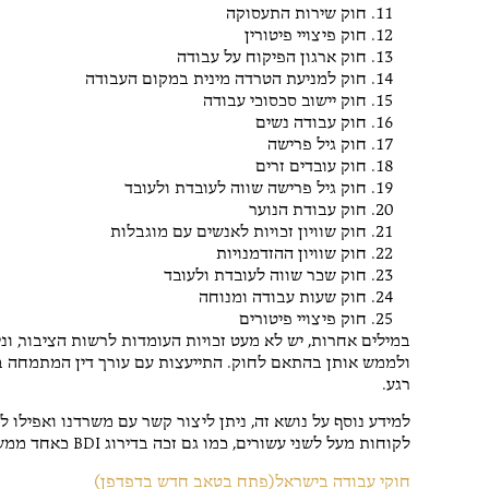
חוק שירות התעסוקה
חוק פיצויי פיטורין
חוק ארגון הפיקוח על עבודה
חוק למניעת הטרדה מינית במקום העבודה
חוק יישוב סכסוכי עבודה
חוק עבודה נשים
חוק גיל פרישה
חוק עובדים זרים
חוק גיל פרישה שווה לעובדת ולעובד
חוק עבודת הנוער
חוק שוויון זכויות לאנשים עם מוגבלות
חוק שוויון ההזדמנויות
חוק שכר שווה לעובדת ולעובד
חוק שעות עבודה ומנוחה
חוק פיצויי פיטורים
במילים אחרות, יש לא מעט זכויות העומדות לרשות הציבור, וני
ולממש אותן בהתאם לחוק. התייעצות עם עורך דין המתמחה בדי
רגע.
למידע נוסף על נושא זה, ניתן ליצור קשר עם משרדנו ואפילו ל
לקוחות מעל לשני עשורים, כמו גם זכה בדירוג BDI כאחד ממשרדי עריכת הדין המומלצים.
חוקי עבודה בישראל(פתח בטאב חדש בדפדפן)