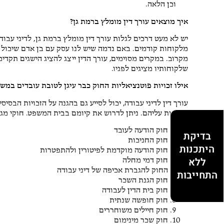
וכן הלאה.
איך מוצאים עורך דין מומלץ ברמת גן?
יש לא מעט דרכים לגלות עורך דין מומלץ ברמת גן, לדיני עבוד
מלקוחות קודמים. באם נדמה שיש לנו עסק עם בן אדם שיכול ל
מקרוב. במקרים מסוימים, עורך הדין ייצג להציג הישגים תקדימ
שלקוחותיו מציגים לפניו.
אילו זכויות פוטנציאליות החוק כבר עיגן לטובת עובדים במש
עורך דין לדיני עבודה, יכול לסייע גם בהגנה על הזכויות הבסי
להתנות עליהם. ניתן לדרוש את קיומם בבית המשפט. חוקי מגן
חוק הודעה לעובד
בדיקת
חוק החניכות
היתכנות
חוק הודעה מוקדמת לפיטורין ולהתפטרות
ללא
חוק דמי מחלה
החוק להגברת אכיפה של דיני עבודה
התחייבות
חוק הגנת השכר
חוק בית הדין לעבודה
חוק חופשה שנתית
חוק חיילים משוחררים
חוק שכר מינימום