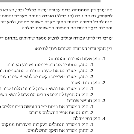
מה עורך דין המתמחה בדיני עבודה עושה בכלל? ובכן, יש לא 
למעסיק, גם אם טרם (או בכלל) הוכרה ביניהם מערכת יחסים שכ
מנת לקבל תמיכה בניווט בתוך מקרה משפטי מסוים, ולהעביר א
וההבנה כיצד לנווט את הספינה המשפטית כהלכה.
עורכי דין לדיני עבודה יכולים להציע מספר שירותים בתחום דינ
בין חוקי ודיני העבודה השונים ניתן למצוא:
חוק שעות העבודה והמנוחה
החוק המסדיר את היקפי ימות ושבוע העבודה
החוק מסדיר גם את שעות המנוחה המוסכמות כח
בחוק מסדיר סעיפים הקשורים לסעיפי שכר בעניין
חוק הגנת השכר
חוק המסדיר את נושא השכר, לרבות הלנת שכר 
חוק זה חופף לחוקים אחרים הנוגעים לנושא השכ
חוק חופשי שנתית
חוק המסדיר את כמות ימי החופשה המינימליים 
כמו גם את אופי התשלום עבורם
חוק דמי מחלה
חוק המסדיר תגמולים בעקבות היעדרות ממקום 
החוק מסדיר את היקף התשלומים.