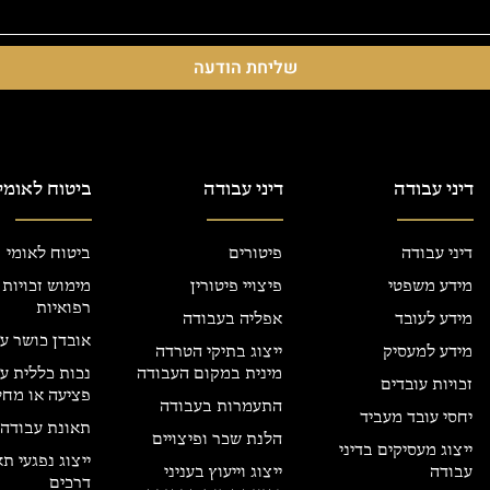
שליחת הודעה
דיני עבודה
דיני עבודה
ביטוח לאומי
דיני עבודה
פיטורים
ביטוח לאומי
מידע משפטי
פיצויי פיטורין
מימוש זכויות
רפואיות
מידע לעובד
אפליה בעבודה
אובדן כושר ע
מידע למעסיק
ייצוג בתיקי הטרדה
מינית במקום העבודה
נכות כללית ע
זכויות עובדים
פציעה או מחל
התעמרות בעבודה
יחסי עובד מעביד
תאונת עבודה
הלנת שכר ופיצויים
ייצוג מעסיקים בדיני
ייצוג נפגעי ת
עבודה
ייצוג וייעוץ בעניני
דרכים