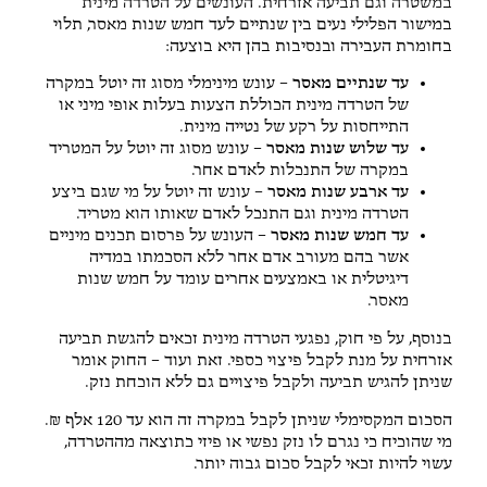
במשטרה וגם תביעה אזרחית. העונשים על הטרדה מינית
במישור הפלילי נעים בין שנתיים לעד חמש שנות מאסר, תלוי
בחומרת העבירה ובנסיבות בהן היא בוצעה:
עד שנתיים מאסר
– עונש מינימלי מסוג זה יוטל במקרה
של הטרדה מינית הכוללת הצעות בעלות אופי מיני או
התייחסות על רקע של נטייה מינית.
עד שלוש שנות מאסר
– עונש מסוג זה יוטל על המטריד
במקרה של התנכלות לאדם אחר.
עד ארבע שנות מאסר
– עונש זה יוטל על מי שגם ביצע
הטרדה מינית וגם התנכל לאדם שאותו הוא מטריד.
עד חמש שנות מאסר
– העונש על פרסום תכנים מיניים
אשר בהם מעורב אדם אחר ללא הסכמתו במדיה
דיגיטלית או באמצעים אחרים עומד על חמש שנות
מאסר.
בנוסף, על פי חוק, נפגעי הטרדה מינית זכאים להגשת תביעה
אזרחית על מנת לקבל פיצוי כספי. זאת ועוד – החוק אומר
שניתן להגיש תביעה ולקבל פיצויים גם ללא הוכחת נזק.
הסכום המקסימלי שניתן לקבל במקרה זה הוא עד 120 אלף ₪.
מי שהוכיח כי נגרם לו נזק נפשי או פיזי כתוצאה מההטרדה,
עשוי להיות זכאי לקבל סכום גבוה יותר.