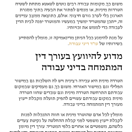
משום כך, מקומות עבודה רבים נוטים לטאטא מתחת לשטיח
הטרדות מיניות, או מנסים לפתור את הבעיה בתוך מסגרת
הארגון בלי לערב גורם חיצוני. אולם, כתוצאה ממצב עניינים
זה, ייתכן שהמטריד ימשיך במעשיו והמוטרד יפנה לבית הדין
לעבודה כדי לממש את זכויותיו.
על מנת להימנע ככל הניתן מדינאמיקה זו, מומלץ להסתייע
בשירותיו של
עו"ד דיני עבודה
.
מדוע להיוועץ בעורך דין
המתמחה בדיני עבודה
הטרדה מינית היא עבירה רצינית ויש לה השלכות גם במישור
הפלילי וגם במישור האזרחי. משום כך, גם מעסיקים שבמקום
עבודתם התרחשה הטרדה מינית וגם עובדים שחוו הטרדה
מינית במקום עבודתם עשויים להפיק תועלת מקבלת ייעוץ
מעורך דין המתמחה בדיני עבודה.
מומלץ לכל אדם שהוטרד מינית או חווה התנכלות לפנות
לקבלת ייעוץ משפטי לפני קבלת ההחלטה על נקיטת צעדים
כלשהם, משפטיים או אחרים כלפי המטריד. עורך דין מיומן