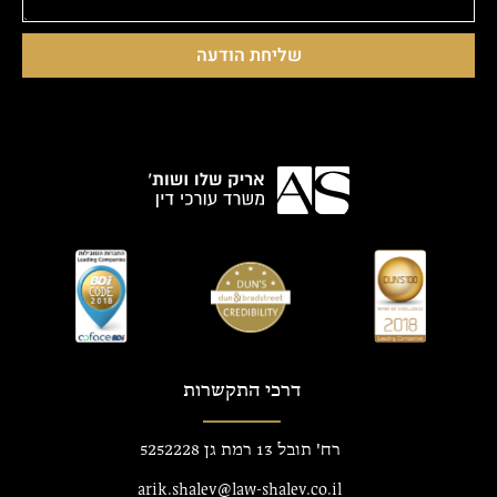
שליחת הודעה
דרכי התקשרות
רח' תובל 13 רמת גן 5252228
arik.shalev@law-shalev.co.il