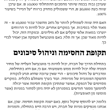
שערכן גבוה בכמה שיותר מהסכום ההתחלתי 10,000 ₪. אם ערכן
שווה כעת 20,000 ₪, הרי ששמוליק מחזיק ברווח "על הנייר" בשיעור
100%.
האם היה שווה לשמוליק לוותר על 25% מהשכר עבור 10,000 ₪ – זה
מאוד תלוי בנסיבות. אך במקרים אחרים, יכול להיות כי הרווחים
יוערכו במאות אלפי שקלים אם לא מיליונים. ובמקרה הזה, יכול
להיות מאוד שכן. אך זה תלוי, באם פוטנציאל העסקה אכן יאמיר לכדי
כך.
תקופת החסימה וניהול סיכונים
בתחילת הדרך של חברה, יכול להיות כי פוטנציאל העלייה של מחיר
המניה שלה יכול להיות ממש משמעותי. אם כי, אם היא בתחילתה,
ומדברים על ניהול סיכונים – הרי שאין ערובה שהיא תגיע לנקודת
ההשקה הפומבית של מניותיה. ועוד בערך משתלם כלכלית. במקרים
מסוימים של הנפקה, אפשר שתתיכן תקופת חסימה אשר יכולה
להימשך מספר חודשים במסגרתן לא יהיה ניתן לסחור במניות (אשר
מומשו מן האופציות).
כלומר, יש להוסיף שיקול נוסף, באם ישנה תקופת חסימה. שכן, אם
אנחנו מנפיקים מניות של חברה, ויש הרבה הייפ בתחילה; והמניות