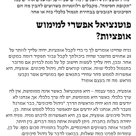
"מודל אופציות 4 השנים", נהיים שכיחים, ומושגים אחרים כמו
"תקופת חסימה", מקבלים רלוונטיות כשרוצים להבין מה הם
הסיכונים הנובעים בבחירת תגמול כלכלי כזה או אחר.
פוטנציאל אפשרי למימוש
אופציות?
נניח שהיינו אומרים לך כי כדי לקבל אופציות, יהיה עלייך לוותר על
25 אחוזים מהשכר שהיה ביכולתך לקבל עבור תפקיד דומה במקום
אחר. ובכן, היה עלייך לעשות חישוב קל על מנת לבדוק אם מדובר
בתגמול כלכלי שווה. אנחנו קוראים לזה, ניהול סיכונים. אופציה, היא
אפשרות לממש סחר עתידי בתנאים ואף במועדים אשר נקבעו
מראש. מה זה בעצם אומר?
אופציה, בפני עצמה – היא פוטנציאל. כאשר אינה ממומשת, אין לה
ערך כלכלי. כאשר היא ממומשת, יש לה ערך כלכלי. אך, אנחנו לא
יודעים מה הוא יהיה מראשית הדרך. "ניהול סיכונים", כבר אמרנו?
מעבר לזה, אנחנו לא יודעים אם יתאפשר בכלל לממש אותה. כן,
ניהול סיכונים. אופציה, אם כן, היא האפשרות לרכוש מניה. מניה היא
יחידת בעלות בחברה. ניתן לעשות איתה כמה דברים, בין היתר,
למכור אותה בשווקים הפיננסיים, ולקבל בתמורה סכום כסף. על כן,
עומדות לפנינו כמה שאלות, בבואנו לדבר על ניהול סיכונים: