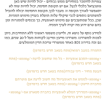
צפויות להימכר במחירים ממש גבוהים – יכול להיות שיש כאן
פוטנציאל כלכלי לנצל. אם יש תקופת חסימה, יכול להיות שזה לא
יתאפשר לאורך תקופה זו. מעבר לכך, תקופת החסימה יכולה להוביל
למשתנים נוספים לגבי שיקולי עלות תועלת בעניין מימוש המניות.
שכן, ככל שמתעכבים עם מימוש האופציה, כך נכנסים למסגרות זמן
בהם טרם ידוע מה יקרה לערך המניה.
למידע נוסף על נושא זה, ולייעוץ משפטי ראשוני ללא התחייבות, ניתן
לפנות למשרדנו. משרדנו מייעץ ומייצג לקוחות מעל ל-20 שנים, כמו
גם זכה בדירוג BDI כאחד ממשרדי עריכת הדין המומלצים.
החמרה במצב רפואי(פתח בטאב חדש בדפדפן)
<strong>הסכם אופציות – כל מה שחשוב לדעת</strong>(פתח
בטאב חדש בדפדפן)
הצעת מחיר – דיני עבודה(פתח בטאב חדש בדפדפן)
<strong>לממש את האופציות? מה חשוב לדעת אם פוטרתם
מחברת הייטק</strong>(פתח בטאב חדש בדפדפן)
<strong>המדריך המלא לאופציות בחברת סטארט אפ</strong>
(פתח בטאב חדש בדפדפן)