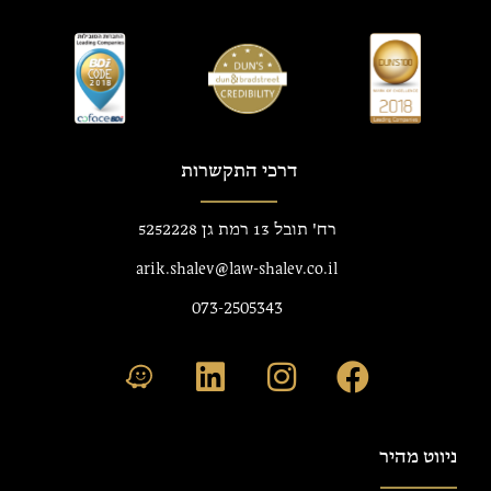
דרכי התקשרות
רח' תובל 13 רמת גן 5252228
arik.shalev@law-shalev.co.il
073-2505343
ניווט מהיר