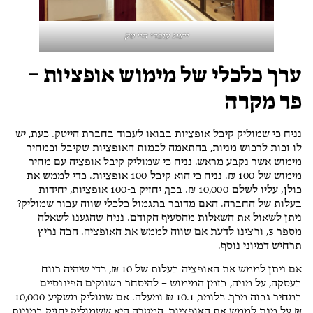
ייצוג עובדי היי טק
ערך כלכלי של מימוש אופציות –
פר מקרה
נניח כי שמוליק קיבל אופציות בבואו לעבוד בחברת הייטק. כעת, יש
לו זכות לרכוש מניות, בהתאמה לכמות האופציות שקיבל ובמחיר
מימוש אשר נקבע מראש. נניח כי שמוליק קיבל אופציה עם מחיר
מימוש של 100 ₪. נניח כי הוא קיבל 100 אופציות. כדי לממש את
כולן, עליו לשלם 10,000 ₪. בכך, יחזיק ב-100 אופציות, יחידות
בעלות של החברה. האם מדובר בתגמול כלכלי שווה עבור שמוליק?
ניתן לשאול את השאלות מהסעיף הקודם. נניח שהגענו לשאלה
מספר 3, ורצינו לדעת אם שווה לממש את האופציה. הבה נריץ
תרחיש דמיוני נוסף.
אם ניתן לממש את האופציה בעלות של 10 ₪, כדי שיהיה רווח
בעסקה, על מניה, בזמן המימוש – להיסחר בשווקים הפיננסיים
במחיר גבוה מכך. כלומר, 10.1 ₪ ומעלה. אם שמוליק משקיע 10,000
₪ על מנת לממש את האופציות, המטרה היא ששמוליק יחזיק במניות