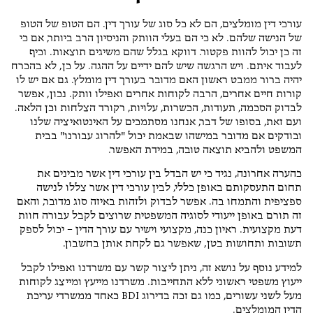
עורכי דין מומלצים, הם לא כל סוג של עורך דין. הם הטופ של הטופ
של הנישה שלהם. לא כי הם בעלי הוותק והניסיון הרב ביותר, אם כי
זה כן יכול להוות פקטור. דווקא בגלל שהם משיגים תוצאות. וכיף
לעבוד איתם. ויש הרגשה שיש להם ידיים על ההגה. על כן, לא בהכרח
יהיה ברור ממבט ראשון האם מדובר בעורך דין מומלץ. גם אם יש לו
קורות חיים אחרים, הרבה לקוחות אחרים ואפילו וותק. נכון, אפשר
לבדוק הסכמה, תעודות, הכשרות, עלויות, רקורד הצלחות וכן הלאה.
ועם זאת, בסופו של דבר, אנחנו מסתמכים על האינטואיציה שלנו
ובודקים אם מדובר במישהו שבאמת יכול "להרוג עבורנו" בבית
המשפט ולהביא תוצאה טובה, במידת האפשר.
כהערה אחרונה, נגיד כי יש הבדל בין עורכי דין אשר מבינים את
תחום התעסקותם באופן כללי, לבין עורכי דין אשר צללו לנישה
ספציפית והתמחו בה. אפשר לבדוק ולזהות באיזה סוג מדובר, והאם
זה תורם באופן ייעודי לסוגיה המשפטית שרוצים לקבל עבורה חוות
דעת מקצועית. ראיון כנה, מקצועי וישיר עם עורך הדין – יכול לספק
תשובות ותחושות בטן, שאפשר גם לקחת אותן בחשבון.
למידע נוסף על נושא זה, ניתן ליצור קשר עם משרדנו ואפילו לקבל
ייעוץ משפטי ראשוני ללא התחייבות. משרדנו מייעץ ומייצג לקוחות
מעל לשני עשורים, כמו גם זכה בדירוג BDI כאחד ממשרדי עריכת
הדין המומלצים.