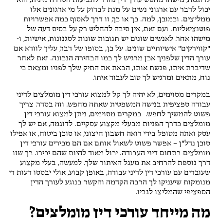
לדוגמה, מישהו מחפש עורך דין נהדר לתביעות הטרדה מינית, הוא
יכול לדבר עם ארגוני נשים על מנת לבדוק על מי ארגונים אלו
ממליצים. וכמובן, למה. כך או כך, זו דרך לאסוף כמה אפשרויות
פוטנציאליות. ועם זאת, אין סיבה להחליט רק על בסיס דעה של
מישהו אחר. לאנשים שונים יש תגובות שונות לסגנונות, אישיות, ו-
"קווירקים" אישיותיים שונים. על כן, בסופו של דבר, עליך לוודא אם
עורך הדין שלפניך אכן מרגיש לך כמו הבחירה הנכונה. זאת לאחר
שדיברת איתו, פגשת אותו, הבאת את התיק שלך לפניו ומצאת כי
נוח, מתאים ומרגיש לך טוב לעבוד איתו.
במקרים מסוימים, לא יהיה לך קל למצוא עורכי דין מומלצים לדיני
עבודה ספציפית בנישה המשפטית שאתה מחפש. וזה בסדר. צריך
פשוט להמשיך לחפש. במקרים מסוימים, ניתן למצוא עורכי דין
מומלצים כדרך הפניות מבעלי מקצוע עסקיים. לדוגמה, אם יש לך
עסק ואתה מטופל בידי רואה חשבון חיצוני, או סוכן ביטוח, או אפילו
סוכן נדל"ן – אפשר פשוט לשאול אותם אם הם מכירים עורכי דין
מומלצים בתחום דיני העבודה. יכול מאוד להיות שהם יכירו. כך שזו
דרך נוספת להרחיב את מעגל האיתור שלך. למעשה, בעלי מקצוע
שעובדים עם עורכי דין לדיני עבודה, באופן קבוע, אולי יבססו דעות די
מנומקות שיעניקו לך הרבה הקדמה והקשר בנוגע לעורך הדין
הספציפי שהמליצו לגביו.
מה מייחד עורכי דין מומלצים?