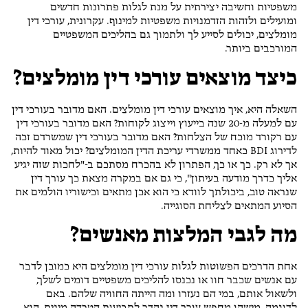
משפטיות וחשיבה יצירתית על מנת לגלות פתרונות חדשים
ומועילים ולזהות הזדמנויות משפטיות למינוף. עקרונית, עורכי דין
מומלצים, יכולים לסייע לך ולתמוך גם בהליכים המשפטיים
המורכבים ביותר.
כיצד מוצאים עורכי דין מומלצים?
השאלה היא, איך מוצאים עורכי דין מומלצים. האם מדובר בעורכי דין
עם למעלה מ-20 שנה בייעוץ וייצוג לקוחות? האם מדובר בעורכי דין
עם רקורד מוכח של הצלחות? האם מדובר בעורכי דין שמשרדם זכה
לדירוג BDI כאחד ממשרדי עריכת הדין המומלצים? יכול מאוד להיות,
אך לא רק. כך או כך, הפתרון לא בהכרח מסתכם ב-"לחכות שזה יגיע
אליך כדרך מודעה בעיתון", כי גם אם במקרה מצאת כך עורך דין
שנראה טוב, ביכולתך לוודא כי הוא אכן מתאים וכישוריו הולמים את
הסיוע המתאים לצליחת הסוגייה.
מה לגבי המלצות מאנשים?
אחת הדרכים הפשוטות לגלות עורכי דין מומלצים היא כמובן לדבר
עם אנשים שכבר חוו או נכנסו להליכים משפטיים דומים לשלך,
ולשאול אותם, במי הם נעזרו ומה הייתה החוויה שלהם. באם