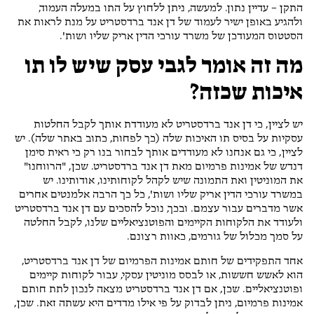
התקן – עדיין נתון. למעשה, ניתן ללחוץ על התו במעלה העמוד,
ולהגיע באופן ישיר לעמוד של דן אנד ברדסטריט על מנת לראות את
הסטטוס המעודכן של משרד עורכי הדין אריק שליו ושות'.
מה זה אומר לגבי עסק שיש לו תו
איכות שכזה?
יש לציין, כי דן אנד ברדסטריט לא מעודדת אותך לקבל החלטות
עסקיות על בסיס תו האיכות שלה (כך לפחות, כתוב באתר שלה). יש
לציין, כי גם אנחנו לא מעודדים אותך לבחור בנו רק כי ראית סימן
דנדש של אמינות פרמיום מאת דן אנד ברדסטריט. שכן, "הרווחנו"
את המוניטין ואת התמונה שיש לקהל לקוחותינו, אודותינו. יש
במשרד עורכי הדין אריק שליו ושות', כל כך הרבה אלמנטים אחרים
אשר מדברים עבור עצמם. ובכך, נוכל להסכים עם דן אנד ברדסטריט
ולעודד את הלקוחות הקיימים והפוטנציאליים שלנו, לקבל החלטה
על סמך מכלול של גורמים, כאוות רצונם.
אחד התפקידים של חותם אמינות הפרמיום של דן אנד ברדסטריט,
הוא לאשש חששות, או לבסס מוניטין עסקי, עבור לקוחות קיימים
ופוטנציאליים. שכן, אם דן אנד ברדסטריט מצאה לנכון לתת חותם
אמינות פרמיום, ניתן לבדוק על פי אילו מדדים היא עשתה זאת. שכן,