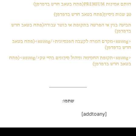
חותם אמינות PREMIUM(פתח בטאב חדש בדפדפן)
20 שנות ניסיון(פתח בטאב חדש בדפדפן)
תביעה בגין אי הפרשה בתקופת אי כושר עבודה(פתח בטאב חדש
בדפדפן)
<strong>מקדם המרה לקצבה הפנסיונית</strong>(פתח בטאב
חדש בדפדפן)
<strong>תקופת החסימה וניהול סיכונים בהיי טק</strong>(פתח
בטאב חדש בדפדפן)
שתפו:
[addtoany]