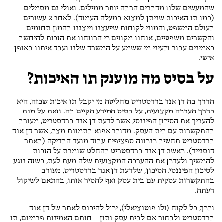
שהמעשים שלנו מדברים הרבה יותר ממילים. ואולי גם מסמלים
(כמו תו האיכות שניתן למצוא במעלה העמוד). לאחר 2 עשורים
בעולם המשפט, והמוני לקוחות שייעצנו וייצגנו בהמון תחומים
והקשרים משפטיים, אנחנו מקווים כי הרווחנו את הזכות להיחשב
כאמינים עבור ובעיני מי ששמע על המשרד שלנו ועבד איתנו באופן
אישי.
על בסיס מה מוענק תו האיכות?
הדרך בה דן אנד ברדסטריט מחליטה מי יקבל תו איכות שכזה, היא
כדרך הערכה מקצועית, על בסיס המידע הקיים בה. וזאת על מנת
להעריך את הסיכון הפיננסי, אשר לדעת דן אנד ברדסטריט, מעורב
בהתקשרות עם בית העסק. מדובר אפוא בתמונת מצב, אשר דן אנד
ברדסטריט תחשיב כנכונה ספציפית עבוד מועד הבדיקה (באתר
דנסגייד). כאשר, דן אנד ברדסטריט בהחלט שומרת על הזכות
להמשיך ולעדכן את ההערכה המקצועית שלה מעת לעת, כשזה נוגע
לסיכון הפיננסי. הסיכון, שלדעת דן אנד ברדסטריט, מעורב
בהתקשרות עסקית עם בית עסק ואף להסיר אותו, בהתאם לשיקול
דעתה.
ובכך, כל לקוח (ולו פוטנציאלי), יכול להיכנס לאתר של דן אנד
ברדסטריט ולבחור אם לבית עסק נתון – חותם האמינות פרמיום, תו