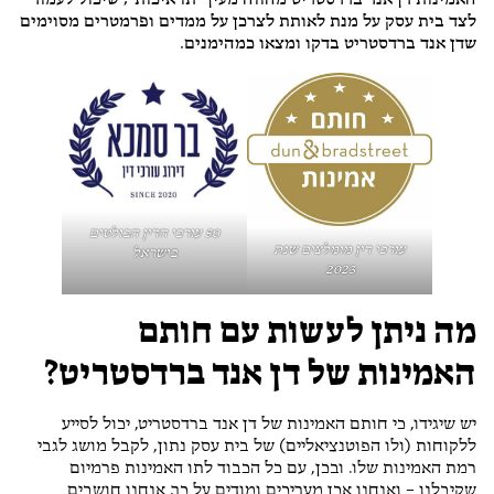
האמינות דן אנד ברדסטריט מהווה מעין "תו איכות", שיכול לעמוד
לצד בית עסק על מנת לאותת לצרכן על ממדים ופרמטרים מסוימים
שדן אנד ברדסטריט בדקו ומצאו כמהימנים.
50 עורכי הדין הבולטים
עורכי דין מומלצים שנת
בישראל
2023
מה ניתן לעשות עם חותם
האמינות של דן אנד ברדסטריט?
יש שיגידו, כי חותם האמינות של דן אנד ברדסטריט, יכול לסייע
ללקוחות (ולו הפוטנציאליים) של בית עסק נתון, לקבל מושג לגבי
רמת האמינות שלו. ובכן, עם כל הכבוד לתו האמינות פרמיום
שקיבלנו – ואנחנו אכן מעריכים ומודים על כך, אנחנו חושבים