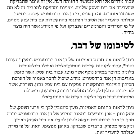
עבור מדדים אלו היא למעשה החוותה דעה. אין זה אומר שהבדיקה
שהעריכה את בית העסק שלמה, מצוינת ומדויקת למכביר. זה לא מה
שאנחנו אומרים. זה כן אומר, כי דן אנד ברדסטריט עשתה כמיטב
יכולתה להעריך את הסיכון הפיננסי בהתקשרות עם בית עסק מסוים,
על פי המדדים והפרמטרים שנבדקו ועל פי המידע אשר היה מצוי
בידיה.
לסיכומו של דבר,
ניתן לראות את חותם האמינות של דן אנד ברדסטריט כמעין "תעודת
זהות", עבור לקוחות קיימים ופוטנציאליים ואפילו בינלאומיים.
כלומר, מדובר במידע נוסף אשר מוצג עבור בית עסק, אשר סופק
באדיבות דן אנד ברדסטריט. מידע, שיכול לדבר כאמור על הערכת
הסיכון הפיננסי בהתקשרות עסקית עם בית עסק נתון. הערכה, אשר
לא מהווה תחליף לקבלת החלטות נבונה, מיודעת, מושכלת
ואינטואיטיבית מצד הלקוח הקיים או הפוטנציאלי.
ניתן לראות בחותם האמינות, מעין סימוכין לכך כי פרטי העסק, של
עסק נתון – אכן מופיעים במאגר המידע של דן אנד ברדסטריט. יתרה
מכך, דן אנד ברדסטריט מצאה לנכון להציג את בית העסק כאמין
ומקצועי מספיק, ברבדים שנבדקו, באופן ספציפי. וזאת, על פי מידת
יכולתה להעריך זאת.