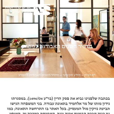
מחזיר השנים האבודות למפרע
דף הבית
»
מידע מקצועי
»
מחזיר השנים האבודות למפרע
דיני נזיקין
,
ליטיגציה
בכתבה שלפנינו נביא את פסק הדין (בר"ע 1494/04), במסגרתו
נידון מותו של מר אלחמיד בתאונת עבודה. בני המשפחה הגישו
תביעת נזיקין מול המעסיק, בעל האתר בו התרחשה התאונה; כמו