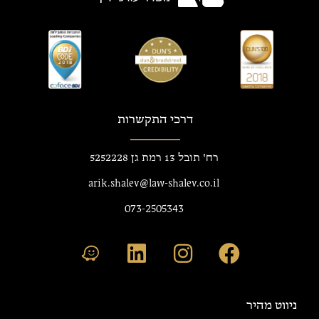
דרכי התקשרות
רח' תובל 13 רמת גן 5252228
arik.shalev@law-shalev.co.il
073-2505343
ניווט מהיר