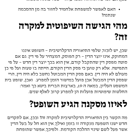
האם לאפשר למשפחת אלחמיד לחזור בה מן ההסכמה
שנתנה?
מהי הגישה השיפוטית למקרה
זה?
שכן, יש לזכור, שלפי התיאוריה הדקלרטיבית – השופט איננו
המחוקק, אינו יוצר הדין – רק הפוסק, המצהיר על פי דין. גם אם
סוטה מפסק דין שהתקבל קודם, אין הוא בכך יוצר דין חדש – על פי
התפישה. אלא רק טוען כי פסק הדין הקודם, הייתה בו טעות ועל פי כן
מעולם לא היה דין. באם פסק הדין המבוטל נחשב כלא היה דין, הרי
שפסק הדין המבטל אכן פועל במישור הזמן למפרע. ואכן, שופט בית
המשפט העליון, במאה ה-19, בארצות הברית ביטא כך ואמר:
החלטות שיפוטיות פועלות הן למפרע קרוב לאלף שנים.
לאיזו מסקנה הגיע השופט?
מה הקשר בין התיאוריה הדקלרטיבית למקרה זה? ובכן, אם לתקדים
חדש ישנו השפעה מנקודה זו בזמן ואילך, אין הוא חל על בעל הדין
אשר פעל לשם שינוי ההלכה הקודמת. ולפיכך, אפשר שתופחת