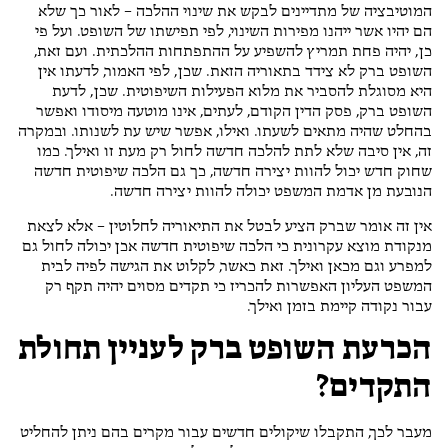
המוטיבציה של מתדיינים לבקש את שינוי ההלכה – לאור כך שלא
הם יהיו אשר ייהנו מפירות השינוי, לפי תפישתו של השופט. ועל פי
כן, יהיה פחת תמריץ להשפיע על ההתפתחות ההלכתית. ועם זאת,
השופט ברק לא צידד בתאוריה הזאת. שכן, לפי האמור, לדעתו אין
היא מסוגלת להסביר את מלוא הפעילות השיפוטית. שכן, לדעת
השופט ברק, פסק הדין הקודם, לעתים, אינו מוטעה מיסודו ואפשר
בהחלט שהיה מתאים לשעתו. ואילו, אפשר שיש עת לשנותו. ובמקרה
זה, אין סיבה שלא לתת להלכה חדשה לחול רק מעת זו ואילך. כמו
שחוק חדש יכול להוות יצירה חדשה, כך גם הלכה שיפוטית חדשה
הנובעת מן אדמת המשפט יכולה להוות יצירה חדשה.
אין זה אומר שברק הציע לבטל את התיאוריה לחלוטין – אלא לצאת
מנקודת מוצא עקרונית כי הלכה שיפוטית חדשה אכן יכולה לחול גם
למפרע וגם מכאן ואילך. זאת כאשר, לקלוט את הגישה לפיה לבית
המשפט העליון האפשרות להכריז כי תקדים מסוים יהיה תקף רק
עבור נקודה קיימת בזמן ואילך.
הכרעת השופט ברק לעניין תחולת
התקדים?
מעבר לכך, התקבלו שיקולים חדשים עבור מקרים בהם ניתן להחליט