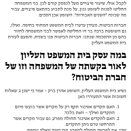
לקבל, אולי, שיעור פיצויים מעל לנפסק קודם לכן. בני המשפחה
החליטו לפנות לשופט גנון, על מנת לתבוע בהתאם פיצויים, עבור
מה שכונה "השנים האבודות". השופט אכן הסכים.
חברות הביטוח, מצידן ערערו לבית המשפט המחוזי בחיפה. ואילו,
גם השופטת ברכה בר זיו החליטה לאפשר לבני המשפחה לחזור
בהם מן ההסכמה שנתנו. חברות הביטוח פנו בשנית, והפעם לעזרת
בית המשפט העליון.
במה עסק בית המשפט העליון
לאור בקשתה של המשפחה וזו של
חברת הביטוח?
נשיא בית המשפט העליון, השופט אהרן ברק – אמר כי ישנן 2 שאלות
חשובות אשר התעוררו כאן.
האם תקדים אטינגר תקף רק על מקרים אשר בוצעו מיום
התקדים ואילך – וזאת בלבד.
האם לתקדים אטינגר תחולה מפרע, גם עבור מקרים אשר
התרחשו טרם ניתן התקדים.
שכן, אם לפרשה תחולה למפרע, הרי ישנה שאלה נוספת: