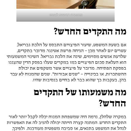
מומחים בביטוח לאומי
מה התקדים החדש?
אם בשעת המשפט, שיעור הפיצויים התבסס על הלכת גבריאל,
עשרים יום לאחר מכן – הגיחה פרשת אטינגר. מדובר בתקדים,
שלדעת אנשים מסוימים, שינה את הלכת גבריאל. השינוי המשמעותי
הוא העלאת סכום הפיצויים כמו במקרים שעלו בפסק הדין שהצגנו
בפסקת הפתיחה. מדובר על פיצויים אשר משקפים את יכולת
ההשתכרות, או בכינוייה – "שנים אבודות". שנים שהמנוח לא עבד
בהן, בעקבות כך שהוא כבר לא בחיים בנסיבות שהיו.
מה משמעותו של התקדים
החדש?
במקרה שלהלן, נדמה היה שמשפחת המנוח יכלה לקבל יותר לאור
התקדים החדש. המתנה קצרה הייתה יכולה להניב לה את האפשרות
לנהל את המשפט בתנאים, או סביבה משפטית מעודכנת. ולפיכך,