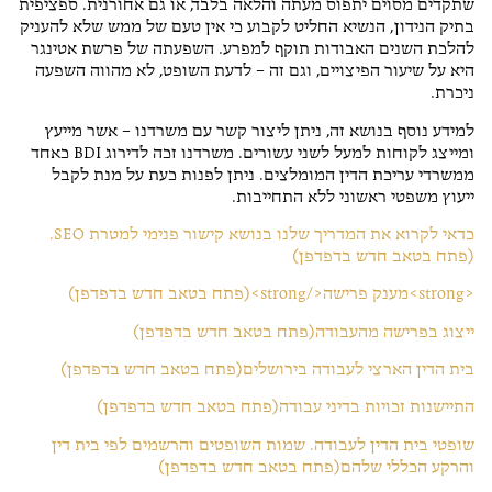
שתקדים מסוים יתפוס מעתה והלאה בלבד, או גם אחורנית. ספציפית
בתיק הנידון, הנשיא החליט לקבוע כי אין טעם של ממש שלא להעניק
להלכת השנים האבודות תוקף למפרע. השפעתה של פרשת אטינגר
היא על שיעור הפיצויים, וגם זה – לדעת השופט, לא מהווה השפעה
ניכרת.
למידע נוסף בנושא זה, ניתן ליצור קשר עם משרדנו – אשר מייעץ
ומייצג לקוחות למעל לשני עשורים. משרדנו זכה לדירוג BDI כאחד
ממשרדי עריכת הדין המומלצים. ניתן לפנות כעת על מנת לקבל
ייעוץ משפטי ראשוני ללא התחייבות.
כדאי לקרוא את המדריך שלנו בנושא קישור פנימי למטרת SEO.
(פתח בטאב חדש בדפדפן)
<strong>מענק פרישה</strong>(פתח בטאב חדש בדפדפן)
ייצוג בפרישה מהעבודה(פתח בטאב חדש בדפדפן)
בית הדין הארצי לעבודה בירושלים(פתח בטאב חדש בדפדפן)
התיישנות זכויות בדיני עבודה(פתח בטאב חדש בדפדפן)
שופטי בית הדין לעבודה. שמות השופטים והרשמים לפי בית דין
והרקע הכללי שלהם(פתח בטאב חדש בדפדפן)