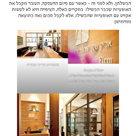
הבשלתן, ולא לפני זה – כאשר עם סיום ההעסקה, העובד מקבל את
האופציות שכבר הבשילו. במקרים כאלה, הציפייה היא לא לעשות
אקזיט עם האופציות שהבשילו, אלא לקבל סכום נאה כתוצאה
ממימושן.
מומחים בדיני עבודה
https://law-
shalev.co.il/%d7%a6%d7%95%d7%a8-
%d7%a7%d7%a9%d7%a8/
עורך
דין דיני עבודה