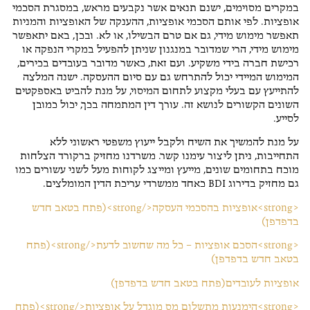
במקרים מסוימים, ישנם תנאים אשר נקבעים מראש, במסגרת הסכמי
אופציות. לפי אותם הסכמי אופציות, ההענקה של האופציות והמניות
תאפשר מימוש מידי, גם אם טרם הבשילו, או לא. ובכן, באם יתאפשר
מימוש מידי, הרי שמדובר במנגנון שניתן להפעיל במקרי הנפקה או
רכישת חברה בידי משקיע. ועם זאת, כאשר מדובר בעובדים בכירים,
המימוש המיידי יכול להתרחש גם עם סיום ההעסקה. ישנה המלצה
להתייעץ עם בעלי מקצוע לתחום המיסוי, על מנת להביט באספקטים
השונים הקשורים לנושא זה. עורך דין המתמחה בכך, יכול כמובן
לסייע.
על מנת להמשיך את השיח ולקבל ייעוץ משפטי ראשוני ללא
התחייבות, ניתן ליצור עימנו קשר. משרדנו מחזיק ברקורד הצלחות
מוכח בתחומים שונים, מייעץ ומייצג לקוחות מעל לשני עשורים כמו
גם מחזיק בדירוג BDI כאחד ממשרדי עריכת הדין המומלצים.
<strong>אופציות בהסכמי העסקה</strong>(פתח בטאב חדש
בדפדפן)
<strong>הסכם אופציות – כל מה שחשוב לדעת</strong>(פתח
בטאב חדש בדפדפן)
אופציות לעובדים(פתח בטאב חדש בדפדפן)
<strong>הימנעות מתשלום מס מוגדל על אופציות</strong>(פתח