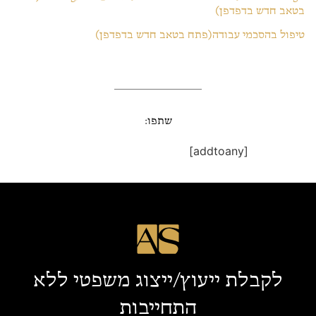
בטאב חדש בדפדפן)
טיפול בהסכמי עבודה(פתח בטאב חדש בדפדפן)
שתפו:
[addtoany]
לקבלת ייעוץ/ייצוג משפטי ללא
התחייבות