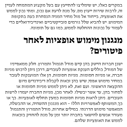
במקרים כאלו, יש שימליצו להתייעץ עם בעל מקצוע המתמחה לעניין
זה, לרבות שירות ייעוץ מס, על מנת לדעת אם נכון, ומתי נכון לממש
את האופציה, בייחוד אל מול מחיר המניה הנסחרת כעת בתקופת
המימוש. יש להביא שלל גורמים סובייקטיביים ואינדיבידואליים כדי
לעמוד על נכונות ההחלטה לממש, כמו גם על תזמונה.
מנגנון מימוש אופציות לאחר
פיטורים?
ישנן חברות הייטק בהן קיים מודל תגמול ותמרוץ. חלק ממאפייניו
של המודל, כוללים הענקת אופציות לעובדים, דרכן ניתן לרכוש מניות
חברה, או מניות חסומות. מניות חסומות, הן אלו המוענקות לעובד
במחיר מימוש אפסי, שיש בהן זכאות לקבלת דיבידנדים מיום
ההקצאה הראשוני. ועם זאת, לא ניתן לממש מניות חסומות או
לסחור בהן, עד אשר יבשילו. לאחר מכן, מניות החברה יעמדו לרשות
העובדים. ניתן לראות מניות חסומות כמעין תחליף לאופציות. כך או
כך, המשותף לאפשרויות הללו – הוא מנגנון ההשהיה, או ההבשלה,
המאפשר מימוש הדרגתי. במילים אחרות, מודל התמרוץ והתגמול
מעודד אנשים להישאר בחברה יותר זמן על מנת להחזיק בזכאות
לממש את האופציות שלהם.