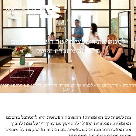
לממש את האופציות? מה חשוב לדעת אם
פוטרתם מחברת הייטק
דף הבית
»
מידע מקצועי
»
לממש את האופציות? מה חשוב לדעת אם פוטרתם מחברת
הייטק
דיני עבודה
,
ליטיגציה
מה לעשות עם האופציות? התשובה הפשוטה היא להסתכל בהסכם
האופציות המקורית ואפילו להתייעץ עם עורך דין על מנת להבין
את האפשרויות מבחינה משפטית. בכתבה זו, נפרט קצת על מצבים