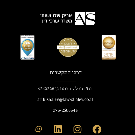
דרכי התקשרות
רח' תובל 13 רמת גן 5252228
arik.shalev@law-shalev.co.il
073-2505343