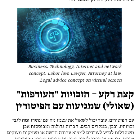
שונים ומה ניתן לבדוק במסגרתם.
Business, Technology, Internet and network
concept. Labor law, Lawyer, Attorney at law,
Legal advice concept on virtual screen.
קצת רקע – הזכויות "העודפות"
(שאולי) שמגיעות עם הפיטורין
עם הפיטורים, עובד יכול לשאול את עצמו מה עם עתידו ומה לגבי
זכויותיו. ובכן, במקרים רבים, חברות גדולות ומבוססות אכן
משתדלות לסייע לעובדים למצוא עבודה חדשה או מעניקות מענקים
שונים. בין אם זה אומר ליצור קשר עם חברות השמה ומעסיקים