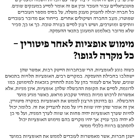
פוטנציאליים עבור העובד ובין אם זה אומר לסייע במענקים שונים.
כל חברה יכולה להעניק מענק משלה, על בסיס מספר העובדים
שפוטרו, מצב החברה ושיקולים אחרים. בייחוד אם מדובר בעובדים
וותיקים ומוערכים, ושיש רצון לסיים בצורה טובה. כך או כך, סביר
שלא מדובר באלמנט המעוגן בתנאי ההעסקה.
מימוש אופציות לאחר פיטורין –
כל מקרה לגופו?
כשזה נוגע לאופציות, הרי שבחברות הייטק רבות, אפשר שהן
ישתלבו בחבילת ההעסקה. במקרים רבים, האופציות תלויות בתנאים
שונים, שעל אדם לעמוד בהן על מנת להחזיק בזכאות למימושן. כמו
לדוגמה, לסיים את תקופת ההבשלה שלהן. אופציות, אינן מניות, אלא
אפשרות לרכוש מניות במחיר שקבוע מראש, כאשר מגיע מועד
ההבשלה. גם בהינתן הרצון לממש את האופציות במקרה פיטורין,
אין זה אומר שהן יהיו שוות דיו על מנת להצדיק את זה. כלומר, יכול
להיות שערך האופציות יהיה פחות או שווה לערך המניה, ועל פי כן
לא יהיה בכך עניין. אך יהיו מקרים בהם מימוש האופציות יכול
להסתכם ברווח כלכלי ממשי.
ישנן חברות, אשר מאפשרות לעובדים לממש את האופציות במועד