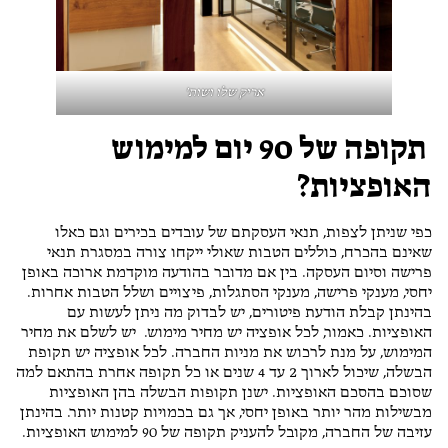
אריק שלו ושות'
תקופה של 90 יום למימוש
האופציות?
כפי שניתן לצפות, תנאי העסקתם של עובדים בכירים וגם כאלו
שאינם בהכרח, כוללים הטבות שאולי ייקחו צורה במסגרת תנאי
פרישה וסיום העסקה. בין אם מדובר בהודעה מוקדמת ארוכה באופן
יחסי, מענקי פרישה, מענקי הסתגלות, פיצויים ושלל הטבות אחרות.
בהינתן קבלת הודעת פיטורים, יש לבדוק מה ניתן לעשות עם
האופציות. כאמור, לכל אופציה יש מחיר מימוש. יש לשלם את מחיר
המימוש, על מנת לרכוש את מניות החברה. לכל אופציה יש תקופת
הבשלה, שיכול לארוך 2 עד 4 שנים או כל תקופה אחרת בהתאם למה
שסוכם בהסכם האופציות. ישנן תקופות הבשלה בהן האופציות
מבשילות מהר יותר באופן יחסי, אך גם בכמויות קטנות יותר. בהינתן
עזיבה של החברה, מקובל להעניק תקופה של 90 למימוש האופציות.