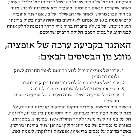
אופציות. תגמול על הנייר, שיכול להבשיל לכדי תגמול כלכלי בעתיד,
לאחר שיקוימו תנאים מסוימים. אופציה היא אפשרות לרכוש מניה
במחיר קבוע מראש, לאחר שזו הבשילה. על כן, אם ישנה אופציה
לרכוש מניה ב-10 ₪, אנחנו לא יודעים מה יהיה ערכה בשוק בהינתן
רגע המימוש. על כן, לא בהכרח ברור מהי הדרך הנכונה לחלק אותה
לבני הזוג, על בסיס הסכם חלוקת הרכוש שהוסכם.
האתגר בקביעת ערכה של אופציה,
מונע מן הבסיסים הבאים:
ערכן של אופציות יכול לנוע בהתאם לאופי החברה, לשוק
ולמסגרת הזמן
ערכן של אופציות יכול לנוע תוך טווח זמן קצר יחסית
כתבי אופציות יכולים להשתנות מחברה לחברה
ערכה של אופציה בשלה, שונה מערכה של אופציה שטרם
הבשילה
לרשות בית המשפט עומדים חוקים ופסיקות קודמות בתחום, על
מנת לעשות קצת סדר בעניינים. חוק יחסי ממון בין בני זוג, לדוגמה,
חל על בני זוג אשר נישאו לאחר תחילת 1974. בסעיף 5, במסגרתו,
מפורט כי נכסיהם של בני הזוג יחולקו באופן שווה בהינתן גירושין.
כאשר מדובר, על נכסים ברי איזון. אופציות וחלוקתן, לעומת זאת,