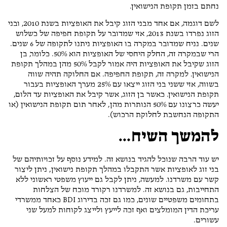
נחתם בזמן תקופת הנישואין.
לשם דוגמה, אם אחד מבני הזוג קיבל את האופציות בשנת 2010, ובני
הזוג נפרדו בשנת 2013, אזי שמדובר על תקופת חפיפה של כשלוש
שנים. נניח שמדובר במקרה בו האופציות ניתנו לתקופה של 6 שנים.
הרי שבמקרה זה, החלק היחסי של האופציות הוא 50%. כלומר, בן
הזוג שקיבל את האופציות היה אמור לקבל 50% מהן במהלך תקופת
הנישואין. למקרה זה, תקופת החפיפה. אם החלוקה תהיה שווה
בשווה, אזי ששני בני הזוג ייצאו עם 25% מערך האופציות בעבור
תקופת הנישואין. כאשר בן הזוג, אשר קיבל את האופציות עד הלום,
יעשה כרצונו עם 50% הנותרות מהן, לאחר תום תקופת הנישואין (או
התקופה הנחשבת לחלוקת הרכוש).
להמשך השיח…
יש עוד הרבה שנוכל להגיד בנושא זה. למידע נוסף על זכויותיהם של
בני זוג לאופציות אשר התקבלו במהלך תקופת נישואין, ניתן ליצור
קשר עם משרדנו. למעשה, ניתן לקבל גם ייעוץ משפטי ראשוני ללא
התחייבות, גם בנושא זה. למשרדנו רקורד מוכח של הצלחות
בתחומים משפטיים שונים, כמו גם זכה בדירוג BDI כאחד ממשרדי
עריכת הדין המומלצים ואף זכה לייעץ ולייצג לקוחות למעל שני
עשורים.