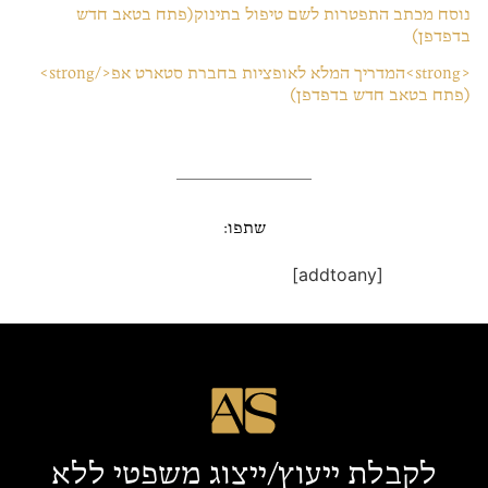
נוסח מכתב התפטרות לשם טיפול בתינוק(פתח בטאב חדש
בדפדפן)
<strong>המדריך המלא לאופציות בחברת סטארט אפ</strong>
(פתח בטאב חדש בדפדפן)
שתפו:
[addtoany]
לקבלת ייעוץ/ייצוג משפטי ללא