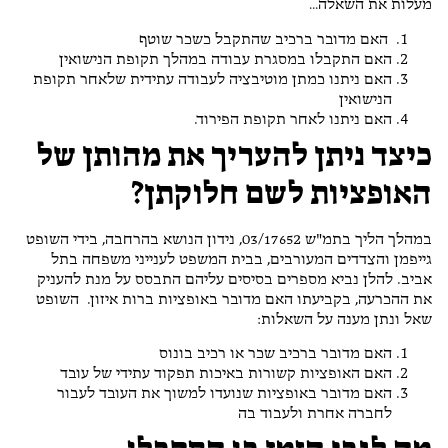
מעלות את השאלה…
האם מדובר ברכיב שהתקבל כשכר שוטף
האם התקבלו במסגרת עבודה במהלך תקופת הנישואין
האם ניתנו כמתן מוטיבציה לעבודה עתידית שלאחר תקופת
הנישואין
האם ניתנו לאחר תקופת הפירוד.
כיצד ניתן להעריך את מהותן של
האופציות לשם חלוקתן?
במהלך הליך בתמ"ש 03/17652, נידון הנושא בהרחבה, בידי השופט
גייפמן והצדדים המעורבים, בבית המשפט לענייני משפחה בתל
אביב. להלן נביא מספרים בסיסים עליהם התבסס על מנת להעניק
את ההכרעה, בקביעתו האם מדובר באופציות ברות איזון. השופט
שאל ונתן מענה על השאלות:
האם מדובר ברכיב שכר או רכיב בונוס
האם האופציות קשורות באיכות תפקוד עתידי של עובד
האם מדובר באופציות שנועדו למשוך את העובד לעבור
לחברה אחרת ולעבוד בה