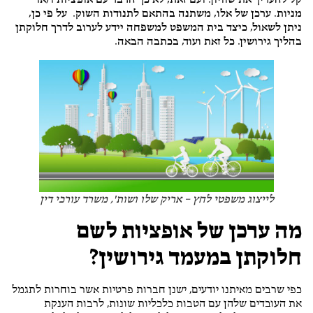
קל להעריך את שוויון. ועם זאת, לא כך הדבר עם אופציות ו/או
מניות. ערכן של אלו, משתנה בהתאם לתנודות השוק. על פי כן,
ניתן לשאול, כיצד בית המשפט למשפחה יידע לערוב לדרך חלוקתן
בהליך גירושין. כל זאת ועוד, בכתבה הבאה.
לייצוג משפטי לחץ – אריק שלו ושות', משרד עורכי דין
מה ערכן של אופציות לשם
חלוקתן במעמד גירושין?
כפי שרבים מאיתנו יודעים, ישנן חברות פרטיות אשר בוחרות לתגמל
את העובדים שלהן עם הטבות כלכליות שונות, לרבות הענקת