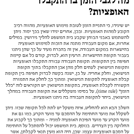
מה לגבי הזמן בו התקבלו
האופציות?
יש שיגידו, כי התניית הזמן לטובת מימוש האופציות, מהווה רכיב
הקובע למהות האופציות. ובכן, אחרים יגידו שאין בכך יסוד. ניתן
להשתמש באבני הבוחן שקבע בית המשפט להליך גירושין. במילים
אחרות, אם מקום העבודה מתנה את הזכות למימוש האופציה
בהישארות במקום העבודה, אין זה בהכרח מעיד על כך שהן ניתנו
בעבור תקופת ההישארות. הרעיון הוא, לבדוק, קודם כל אם קיימת
חפיפה בין התקופות: תקופת העבודה עבורה התקבלו האופציות
ותקופת הנישואין. לעתים חלק מהן אכן התקבלו בתוך תקופת
הנישואין, וחלק אחריה. על כן, ישנה בקשה לבדוק חפיפה בין תקופת
קבלת האופציה לתקופת הנישואין. ומתוך כך, לחלק את התמורה
הקשורה לקבלת האופציה, בתקופת הנישואין. יש הקוראים לזה "כלל
הזמן" (time rule), על בסיסו משקללים את תקופת העבודה במהלך
הנישואין, ביחד לתקופת העבודה בה ניתנו האופציות.
השלב הבא הוא להחליט, איזה משקל יש לתת לכל תקופה שכזו. ניתן
לשקלל את מועד החתימה על ההסכם עד מועד הקרע, כמו גם את
מועד הקרע עד מועד הפיכת האופציה למניה – ומתוך כך לקבוע את
החלוקה בין הצדדים. בנוסף, בית המשפט יכול להסתכל על החתימה
על הסכם האופציות עצמו. שכן, היה הוא מעין תנאי לקבלתן, אשר