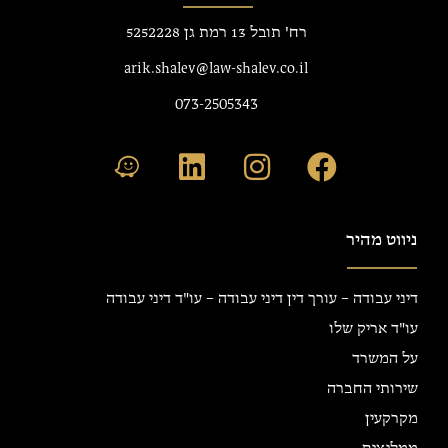
רח' תובל 13 רמת גן 5252228
arik.shalev@law-shalev.co.il
073-2505343
ניווט מהיר
דיני עבודה – עורך דין דיני עבודה – עו"ד דיני עבודה
עו"ד אריק שלו
על המשרד
שירותי החברה
מקרקעין