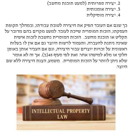
יצירה ספרותית (למעט תוכנת מחשב)
יצירה אומנותית
יצירה מוסיקלית
כך שגם אם העובד הפיק את היצירה לטובת עבודתו, ובמהלך תקופת
העסקתו, הזכות המוסרית שייכת לעובד. למעט מקרים בהם מדובר על
תקליט או תוכנת מחשב. הזכות המוסרית נחשבת לזכות אישית
שאינה ניתנת להעברה, ותעמוד לרשות היוצר גם אם אין לו בעלות
ראשונית על זכויות יוצרים עבור היצירה, וגם אם העביר אותן באופן
חלקי או מלא למישהו אחר. זאת לפי סעיף 45(ב). אך זה לא אומר
שלא ניתן לוותר על הזכות המוסרית. משמע, הצגת היצירה ללא שם
היוצר.