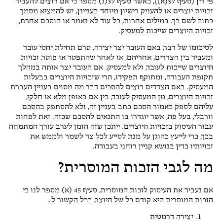
פי דין (סעיף 37(א)), כאשר סעיף 37(ג) מספר כי אם רוצים להעביר
זכויות יוצרים או להעניק רישיון מיוחד בעניינן, יש להמציא מסמך
כתוב לשם כך. במילים אחרות, כל עוד לא נאמר או הוסכם אחרת,
זכויות היוצרים שייכות למעסיק.
לסיכומו של דבר, באם העובד יצר יצירה, טרם תחילת יחסי עובד
ומעביד בין הצדדים, אחריהם, או לאחר שהתפטר או פוטר, זכויות
היוצרים שייכות לעובד, ולא למעסיק. אם העובד יצר אותה במהלך
תקופת העבודה, ומתוקף תפקידו, הרי שזכויות היוצרים בבעלות
המעסיק. באם הצדדים רוצים להסכים דבר מה מסוים בעניין העברת
זכויות היוצרים, מן המעסיק לעובד, בין אם באופן מלא או חלקי,
עליהם לספק כאמור הסכם כתב בעניין זה, ולא להסתפק בהסכם
וורבלי, בעל פה, אשר יוגדרו בו התנאים להסכם שכזה. זאת לפחות
עבור העיסוק בזכויות היוצרים. ייתכן שזה הזמן לערב עורך המתמחה
בכך, כדי לייעץ כהוגן על מנת לסייע לכל צד לשמר ולממש את
זכויותיו כדין בנושא קניין רוחני בעבודה.
מה לגבי הזכות המוסרית?
אם נעביר את העיסוק לזכות המוסרית, סעיף 45 (א) מספר לנו כי
הזכות המוסרית היא קודם כל של היוצר, בכל הקשור ל…
יצירה דרמטית