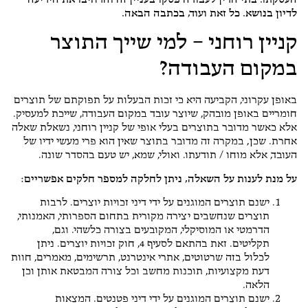
העסקתו. בתי הדין לעבודה פסקו בעניין זה והרחיבו את היריעה
לדיון בנושא. כל זאת ועוד, בכתבה הבאה.
קניין רוחני – למי שייך התוצר
במקום העבודה?
באופן עקרוני, הקביעה היא כי זכות הבעלות על תפוקתם של תוצרים
חומריים באופן מובהק, שיוצר עובד במקום העבודה, שייכת למעסיק.
אלא כאשר מדובר בתוצרים בעלי אופי של קניין רוחני, נשאלת שאלה
אחרת. שכן, במקרה זה מדובר בתוצר שאין הוא פרי מעשי ידיו של
העובד, אלא מוחו / תודעתו. ואולי, שמא, יש טעם בהסדר שונה.
על מנת לענות על השאלה, ניתן לחלקה למספר חלקים אפשריים:
ישנם תוצרים המוגנים על ידי דיני זכויות יוצרים. לרבות
תוצרים שנחשבים יצירה מקורית בתחום הספרותי, האמנותי,
הדרמטי או המוסיקלי, המקובעים בצורה כלשהי. וגם,
תקליטים. זאת בהתאם לסעיף 4, חוק זכויות יוצרים. ניתן
לכלול בזה שרטוטים, אתרי אינטרנט, תרשימים, מאמרים, חוות
דעת מקצועיות, תוכנות מחשב וכל צורה המבטאת אותן וכן
הלאה.
ישנם תוצרים המוגנים על ידי דיני פטנטים. המצאות