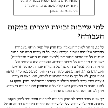
פוגענית שיש בה מכדי לפגוע בכבוד או מוניטין
היוצר. יש הקוראים לזה גם זכות השלמות,
מסיבות מובנות גם כן.
למי שייכות זכויות יוצרים במקום
העבודה?
על כן, נחזור למוקד השאלה, מה הדין של קניין רוחני בעבודה
בהקשר של יחסי מעסיק ועובד? ובכן, כל היצירות המוגנות בחוק,
מוגנות על ידי הזכות המוסרית (למעט תוכנות מחשב ותקליטים).
כשאנחנו מדברים על זכויות יוצרים, ההגדרה היא שהיוצר של
היצירה, הוא הבעלים הראשון של הזכויות עבורה, למעט חריגים
הקבועים בחוק. זאת מטעם סעיף 33 (1) חוק. נשמע כמו סוף הסיפור,
נכון? ובכן, לא כל כך. כי אחד החריגים לנושא, הוא באם היצירה
נוצרה בידי עובד לטובת השלמת עבודתו ובמהלכה. שכן, סעיף 34
לחוק מורה כי המעסיק נחשב לבעלים הראשון עבור זכויות היצירה.
ניתן לשנות זאת באם הוסכם אחרת.
כך שאם עובד רוצה להחזיק בזכויות ליצירות אשר יצר למען מקום
עבודה, ובמהלך עבודה, עליו להעביר את זכויות היוצרים בחוזה או על