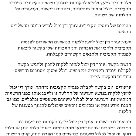
אלו יכולים לייעץ ולסייע ללקוחות במגוון נושאים הקשורים לפנסיה
תקציבית, כולל זכויות פנסיוניות, דיווחים ובקשות, וערעורים על
החלטות של רשויות.
בתיקים של פנסיה תקציבית, עורך דין יכול לסייע בכמה מהשלבים
הבאים:
ייעוץ: עורך דין יכול לייעץ ללקוח בנושאים הקשורים לפנסיה
תקציבית ולהבין את הזכויות והמחויבויות שלו כקשור לזכאות
לפנסיה תקציבית ולתנאים הקשורים לקבלתה.
הגשת בקשה: עורך דין יכול לעזור ללקוח להכין ולהגיש בקשה
לקבלת פנסיה תקציבית מקצועית, כולל איסוף מסמכים נדרשים
וכתיבת הבקשה עצמה.
ערעורים: אם בקשה לקבלת פנסיה תקציבית נדחתה, עורך דין יכול
לייעץ ללקוח בנושא הערעור על החלטה זו ולייצג אותו בפני הרשויות
המתאימות. הערעור יכול לכלול טיעונים משפטיים וכלכליים, כמו גם
הצגת מידע נוסף או מסמכים נוספים שיכולים לתמוך בטענות של
הלקוח.
תביעות נגד רשויות: עורך דין יכול לייצג לקוחות בתביעות נגד
המדינה במקרים שבהם יימנעו מהם זכויות באופן בלתי הוגן או בלתי
חוקי. זה יכול לכלול טיעונים בנושאים כמו הפרת חוזה, קיום דרישות