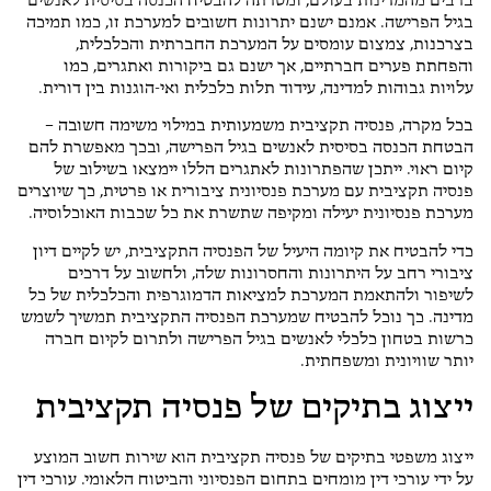
ברבים מהמדינות בעולם, ומטרתה להבטיח הכנסה בסיסית לאנשים
בגיל הפרישה. אמנם ישנם יתרונות חשובים למערכת זו, כמו תמיכה
בצרכנות, צמצום עומסים על המערכת החברתית והכלכלית,
והפחתת פערים חברתיים, אך ישנם גם ביקורות ואתגרים, כמו
עלויות גבוהות למדינה, עידוד תלות כלכלית ואי-הוגנות בין דורית.
בכל מקרה, פנסיה תקציבית משמעותית במילוי משימה חשובה –
הבטחת הכנסה בסיסית לאנשים בגיל הפרישה, ובכך מאפשרת להם
קיום ראוי. ייתכן שהפתרונות לאתגרים הללו יימצאו בשילוב של
פנסיה תקציבית עם מערכת פנסיונית ציבורית או פרטית, כך שיוצרים
מערכת פנסיונית יעילה ומקיפה שתשרת את כל שכבות האוכלוסיה.
כדי להבטיח את קיומה היעיל של הפנסיה התקציבית, יש לקיים דיון
ציבורי רחב על היתרונות והחסרונות שלה, ולחשוב על דרכים
לשיפור ולהתאמת המערכת למציאות הדמוגרפית והכלכלית של כל
מדינה. כך נוכל להבטיח שמערכת הפנסיה התקציבית תמשיך לשמש
כרשות בטחון כלכלי לאנשים בגיל הפרישה ולתרום לקיום חברה
יותר שוויונית ומשפחתית.
ייצוג בתיקים של פנסיה תקציבית
ייצוג משפטי בתיקים של פנסיה תקציבית הוא שירות חשוב המוצע
על ידי עורכי דין מומחים בתחום הפנסיוני והביטוח הלאומי. עורכי דין