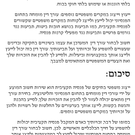
בלתי הוגנות או שימוש בלתי חוקי בכוח.
ייעוץ וייצוג במקרים משפטיים נוספים: עורך דין מומחה בתחום
הפנסיוני יכול לייעץ ולייצג לקוחות במקרים משפטיים שקשורים
לפנסיה תקציבית, כמו תביעות בנושא חובות ביטוח, תביעות נגד
גורמים פרטיים ותביעות נגד מפעילי קרנות פנסיה.
חשוב לבחור עורך דין המעדכן את עצמו בשינויים בחקיקה ובדינים
שעשויים להשפיע על זכויותיך ועל תביעותיך. עורך דין כזה יכול לייעץ
ולייצג אותך במקצועיות וביעילות, ולסייע לך להבין את הזכויות שלך
ואת הצעדים המשפטיים המתאימים למצבך.
סיכום:
ייצוג משפטי בתיקים של פנסיה תקציבית הוא שירות חשוב המוצע
על ידי עורכי דין מומחים בתחום הפנסיוני והליטיגציה. בחירת עורך
דין מתאים יכולה לעזור לך להבין את הזכויות שלך, לסייע בהכנת
והגשת בקשות, לייצג אותך בערעורים על החלטות של רשויות ולהגן
על זכויותיך במקרים משפטיים נוספים.
בסופו של דבר, זכויותיך כאדם המקבל פנסיה תקציבית יכולות
להשפיע על חייך הכלכליים והאישיים. לכן, חשוב לבחור עורך דין
מומחה בתחום הפנסיוני שיכול לייעץ לך במקצועיות ולייצג אותך