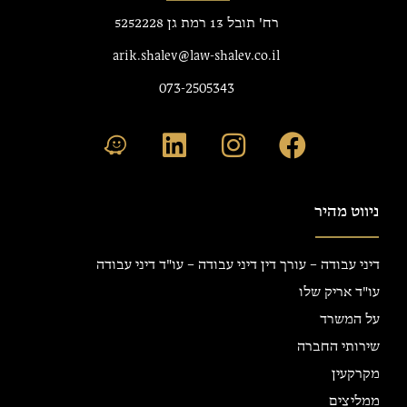
רח' תובל 13 רמת גן 5252228
arik.shalev@law-shalev.co.il
073-2505343
ניווט מהיר
דיני עבודה – עורך דין דיני עבודה – עו"ד דיני עבודה
עו"ד אריק שלו
על המשרד
שירותי החברה
מקרקעין
ממליצים