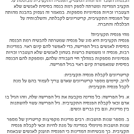
הכנסות העובד ותרומות המעסיק, הפנסיה התקציבית מבוססת על
תקציב המדינה ומטרתה לספק רמת כנסה בסיסית לאנשים שלא
הצטברו זכויות פנסיוניות מספקות. במאמר זה נעסוק בהבנת מהותה
של הפנסיה התקציבית, קריטריונים לקבלתה, והשלכותיה על
הכלכלה והחברה.
מהי פנסיה תקציבית?
פנסיה תקציבית היא סוג של פנסיה שמטרתה להבטיח רמת הכנסה
בסיסית לאנשים בגיל הפרישה, כדי לאפשר להם קיום ראוי. במדינות
רבות, פנסיה זו משמשת כרשות בטחון לאנשים שלא הצטברו זכויות
פנסיוניות מספקות במהלך חיי העבודה שלהם, ומספקת להם הכנסה
בסיסית שמאפשרת קיום ראוי בגיל הפרישה.
קריטריונים לקבלת פנסיה תקציבית:
לרוב, קיימים מספר קריטריונים שאדם צריך לעמוד בהם על מנת
לקבל פנסיה תקציבית:
א. גיל הפרישה: כל מדינה מקבעת את גיל הפרישה שלה, וזהו הגיל בו
אדם זכאי לקבלת הפנסיה התקציבית. גיל הפרישה עשוי להשתנות
בין מדינות, וגם בין גברים ונשים.
ב. מספר שנות תושבות: רבים מדינות מקפיצות קריטריון של מספר
שנות תושבות מינימלי במדינה על מנת להיות זכאי לקבלת פנסיה
תקציבית. כך מבטיחות המדינות כי הפנסיה תוענק לאנשים שבאמת