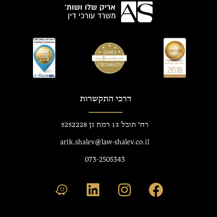
דרכי התקשרות
רח' תובל 13 רמת גן 5252228
arik.shalev@law-shalev.co.il
073-2505343