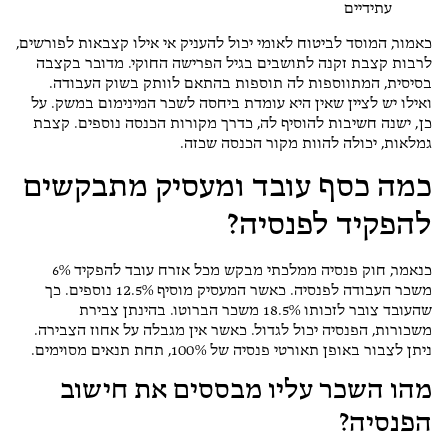
עתידיים
כאמור, המוסד לביטוח לאומי יכול להעניק אי אילו קצבאות לפורשים,
לרבות קצבת זקנה לתושבים בגיל הפרישה החוקי. מדובר בקצבה
בסיסית, המתווספות לה תוספות בהתאם לוותק בשוק העבודה.
ואילו יש לציין שאין היא עומדת ביחסה לשכר המינימום במשק. על
כן, ישנה חשיבות להוסיף לה, כדרך מקורות הכנסה נוספים. קצבת
גמלאות, יכולה להוות מקור הכנסה שכזה.
כמה כסף עובד ומעסיק מתבקשים
להפקיד לפנסיה?
כנאמר, חוק פנסיה ממלכתי מבקש מכל אזרח עובד להפקיד 6%
משכר העבודה לפנסיה. כאשר המעסיק מוסיף 12.5% נוספים. כך
שהעובד צובר לזכותו 18.5% משכר הברוטו. בהינתן צבירת
משכורות, הפנסיה יכול לגדול. כאשר אין מגבלה על אחוז הצבירה.
ניתן לצבור באופן תאורטי פנסיה של 100%, תחת תנאים מסוימים.
מהו השכר עליו מבססים את חישוב
הפנסיה?