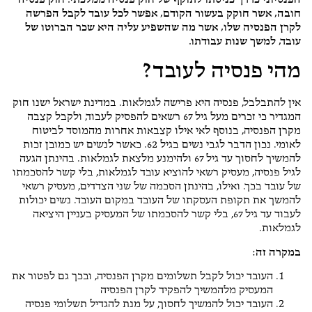
הפנסיוני כדרך כניסתו לתוקף של חוק פנסיה ממלכתי. חוק פנסיה
חובה, אשר חוקק בעשור הקודם, אפשר לכל עובד לקבל הפרשה
לקרן הפנסיה שלו, אשר מה שהשפיע עליה היא שכר הברוטו של
עובד, למשך שנות עבודתו.
מהי פנסיה לעובד?
אין להתבלבל, פנסיה היא פרישה לגמלאות. במדינת ישראל ישנו חוק
המגדיר כי זכרים מעל גיל 67 רשאים להפסיק לעבוד, ולקבל קצבה
מקרן הפנסיה, בנוסף לאי אילו קצבאות אחרות מהמוסד לביטוח
לאומי. נכון הדבר לגבי נשים בגיל 62. כאשר לנשים יש כמובן זכות
להמשיך לחסוך עד גיל 67 ולהימנע מלצאת לגמלאות. בהינתן הגעה
לגיל פנסיה, מעסיק רשאי להוציא עובד לגמלאות, בלי קשר להסכמתו
של עובד בכך. ואילו, בהינתן הסכמה של שני הצדדים, מעסיק רשאי
להמשך את תקופת העסקתו של העובד במקום העובד. נשים יכולות
לעבוד עד גיל 67, בלי קשר להסכמתו של המעסיק בעניין היציאה
לגמלאות.
במקרה זה:
העובד יכול לקבל תשלומים מקרן הפנסיה, ובכך גם לפטור את
המעסיק מלהמשיך להפקיד לקרן הפנסיה
העובד יכול להמשיך לחסוך, על מנת להגדיל תשלומי פנסיה