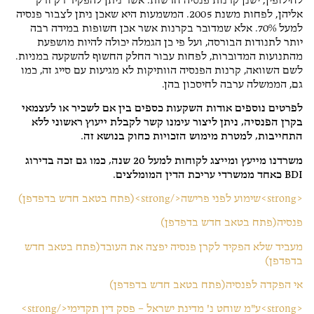
לחילופין, ישנן קרנות פנסיה חדשות. אשר ניתן להפקיד רק ורק
אליהן, לפחות משנת 2005. המשמעות היא שאכן ניתן לצבור פנסיה
למעל 70%. אלא שמדובר בקרנות אשר אכן חשופות במידה רבה
יותר לתנודות הבורסה, ועל פי כן הגמלה יכולה להיות מושפעת
מהתנועות המדוברות, לפחות עבור החלק החשוף להשקעה במניות.
לשם השוואה, קרנות הפנסיה הוותיקות לא מגיעות עם סייג זה, כמו
גם, הממשלה ערבה לחיסכון בהן.
לפרטים נוספים אודות השקעות כספים בין אם לשכיר או לעצמאי
בקרן הפנסיה, ניתן ליצור עימנו קשר לקבלת ייעוץ ראשוני ללא
התחייבות, למטרת מימוש הזכויות כחוק בנושא זה.
משרדנו מייעץ ומייצג לקוחות למעל 20 שנה, כמו גם זכה בדירוג
BDI כאחד ממשרדי עריכת הדין המומלצים.
<strong>שימוע לפני פרישה</strong>(פתח בטאב חדש בדפדפן)
פנסיה(פתח בטאב חדש בדפדפן)
מעביד שלא הפקיד לקרן פנסיה יפצה את העובד(פתח בטאב חדש
בדפדפן)
אי הפקדה לפנסיה(פתח בטאב חדש בדפדפן)
<strong>ע"מ שוחט נ' מדינת ישראל – פסק דין תקדימי</strong>