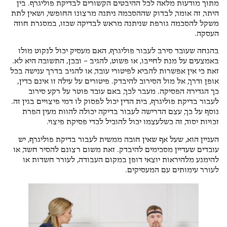
מתוך מודעות מלאה לכל ההיבטים הקשורים לבדיקת פוליגרף. בין
היתר, זה אומר, לבדוק שההסכמה ניתנה מרצונו החופשי, ושאין לתת
משקל להסכמה גורפת שניתנה מראש לבדיקה שכזו, במסגרת חוזה
העסקה.
בהנחה שעובד סירב לעבור פוליגרף, האם מעסיק יכול לנקוט מולו
באמצעים על מנת לחייבו, או פשוט, להגיב – ובכן, התשובה היא לא.
זאת כי אין אפשרות להביא לפיטורי עובד, או להגיב בדרך ענישה בכל
אופן ודרך, אל מול הסירוב להיבדק. פיטורים על עילה זו אינם כדין,
כך הגדירה הפסיקה. מעבר לכך, באם עובד פוטר על רקע סירוב
לעבור בדיקת פוליגרף, בית הדין יכול לפסוק לו דמי פיצויים בגין זה.
נוסף על כך, עצם הדרישה לעבור בדיקה יכולה להוות מעין הפרת
זכויות יסוד, זה כשלעצמו יכול להוביל לכדי פסיקת פיצוי.
העניין הוא, שעל אף שאין חובה ממשית לעבור בדיקת פוליגרף, יש
עובדים שעדיין מסכימים להיבדק. זאת משום רצונם להסיר חשד, או
להימנע מלהיראות יוצאי דופן במקום העבודה, לעורר חשדות או
לעורר עימותים עם המעסיקים.