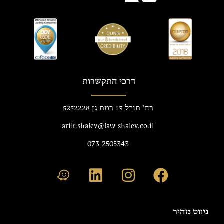
דרכי התקשרות
רח' תובל 13 רמת גן 5252228
arik.shalev@law-shalev.co.il
073-2505343
ניווט מהיר