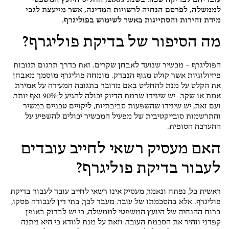
עובדיהם לבדיקה שכזו. בשנת 2003, החליט היועץ המשפטי
לממשלה, לפרסם הנחיה לרשויות המדינה, אשר מייעצת לגבי
מידת זהירות והסתייגות באשר לשימוש בפוליגרף.
מה הסיפור של בדיקת פוליגרף?
הפוליגרף – מכשיר שנועד לאבחן שקרים. זאת כדרך תרגום תגובות
פיזיולוגיות אשר קולט מגוף הנבדק. מומחה פוליגרף מוסמך מאבחן
את הקלט על מנת להחליט באם מדובר בתגובה המעידה על אמירת
אמת או שקר. יש שיגידו שרמת הדיוק יכולה להגיע ל-90% ואף יותר.
ועם זאת, יש שיגידו שהשפעות סביבתיות, ליקויים טכניים כמשיר
והתרשמות סובייקטיבית של מפעיל המכשיר יכולים להשפיע על
ההערכה הסופית.
האם מעסיק רשאי לחייב עובדים
לעבור בדיקת פוליגרף?
ראשית כל, נפתח ונאמר, מעסיק אינו רשאי לחייב עובד לעבור בדיקת
פוליגרף. אלא בהסכמתו של עובד. מעבר לכך, בתי דין לעבודה פסקו,
ברוח ההנחיה של היועץ המשפטי לממשלה, כי יש לבדוק באופן
קפדני וזהיר את הסכמת העובד. וזאת על מנת לוודא כי היא ניתנה