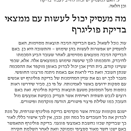
האם למעסיק יש זכות לחייב לעבור בדיקה
וכן הלאה.
מה מעסיק יכול לעשות עם ממצאי
בדיקת פוליגרף
עוד, נוכל לשאול, באם הבדיקה הניבה תוצאות מסוימות, האם
למעסיק יש אפשרות לעשות בהן שימוש – והתשובה היא כן. באם
הבדיקה הניבה ממצאים מסוימים, לאחר שעובד הביע הסכמתו
להיבדק, והסכמתו לכך שיעשה שימוש בממצאים אלה. אלא, שכפי
שציינו קודם, בית הדין אכן יכול לבדוק באופן מוקפד את ההסכמה
שנתן העובד, וזאת כדי לראות אם באמת ניתנה מרצונו החופשי.
מעבר לכך, יש גם את עניין המהימנות של בדיקת פוליגרף יש אנשים
עם ספקות ידועים באשר לאמינותה. על פי כן, סביר שידרשו ראות
נוספות מעל המסופק מטעם תוצאות בדיקת פוליגרף. זאת באם
רוצים לגבש תשתית ראייתית אשר תצדיק בנקיטת אמצעים מול
העובד, כמו שלילת פיצוי פיטורים, הודעה מוקדמת ופיטורים.
ישנם מקומות עבודה אשר מקדמים בדיקת פוליגרף שגרתית, על מנת
לבדוק את כל העובדים כל כמה זמן. ובכן, אין לכך אישור כללי, לאור
כך שבדיקה שכזו נחשבת כאמצעי פוגעני. בדיקת פוליגרף תתאפשר
באם ישנו חשד מאוד ספציפי וממוקד, וזאת לאחר השלמת חקירה