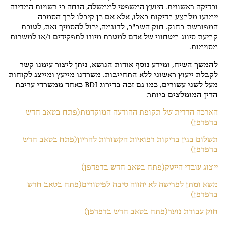
ובדיקה ראשונית. היועץ המשפטי לממשלה, הנחה כי רשויות המדינה
יימנעו מלבצע בדיקות כאלו, אלא אם כן קיבלו לכך הסמכה
המפורשת בחוק. חוק השב"כ, לדוגמה, יכול להסמיך זאת, לטובת
קביעת סיווג ביטחוני של אדם למטרת מיונו לתפקידים ו/או למשרות
מסוימות.
להמשך השיח, ומידע נוסף אודות הנושא, ניתן ליצור עימנו קשר
לקבלת ייעוץ ראשוני ללא התחייבות. משרדנו מייעץ ומייצג לקוחות
מעל לשני עשורים, כמו גם זכה בדירוג BDI כאחד ממשרדי עריכת
הדין המומלצים ביותר.
הארכה הדדית של תקופת ההודעה המוקדמת(פתח בטאב חדש
בדפדפן)
תשלום בגין בדיקות רפואיות הקשורות להריון(פתח בטאב חדש
בדפדפן)
ייצוג עובדי הייטק(פתח בטאב חדש בדפדפן)
משא ומתן לפרישה לא יהווה סיבה לפיטורים(פתח בטאב חדש
בדפדפן)
חוק עבודת נוער(פתח בטאב חדש בדפדפן)