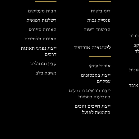
דיני ביטוח
חבות מעסיקים
פנסיית נכות
רשלנות רפואית
תביעות ביטוח
תאונות ספורט
בודה
תאונות תלמידים
קב
ליטיגציה אזרחית
ייצוג נפגעי תאונות
ה
דרכים
קצין תגמולים
אזרחי עסקי
אונות
נשיכת כלב
ייצוג בסכסוכים
עסקיים
איבה
ייצוג תובעים ונתבעים
בתביעות כספיות
ייצוג חייבים וזוכים
בהוצאה לפועל