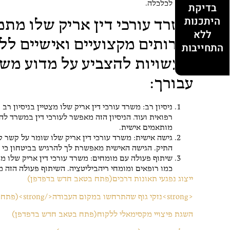
לדאוג לכלכלה.
בדיקת
היתכנות
משרד עורכי דין אריק שלו מתמח
ללא
שירותים מקצועיים ואישיים ללק
התחייבות
שעשויות להצביע על מדוע מש
עבורך:
ניסיון רב: משרד עורכי דין אריק שלו מצטיין בניסיון רב
רפואית ועוד. הניסיון הזה מאפשר לעורכי דין במשרד ל
מותאמים אישית.
גישה אישית: משרד עורכי דין אריק שלו שומר על קשר ק
התיק. הגישה האישית מאפשרת לך להרגיש בביטחון כי הע
שיתוף פעולה עם מומחים: משרד עורכי דין אריק שלו מ
כמו רופאים ומומחי ריהביליטציה. השיתוף פעולה הזה
ייצוג נפגעי תאונות דרכים
(פתח בטאב חדש בדפדפן)
<strong>נזקי גוף שהתרחשו במקום העבודה</strong>
(פתח 
השגת פיצויי מקסימאלי ללקוח
(פתח בטאב חדש בדפדפן)