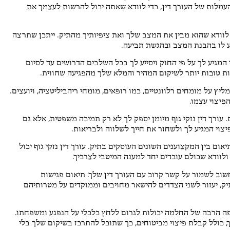
עמלות של העורך דין, כדי לוודא שאתה יכול להרשות לעצמך את
ש לוודא שהוא מבין את המצב שלך ואת ציפיותיך מהתיק. ייתכן שתרצה
ע לו בהבנת המצב ובהגשת תביעה.
י המגיע לך על פי החוק ויסייע לך בכל השלבים הדרושים עד לסיום
ות טובות יותר לשיקום המהיר והמלא שלך מהפגיעה שחווית.
מליץ על מומחים רלוונטיים, כמו רופאים, מומחי ריהביליטציה, ויועצים.
פיצוי עצמו.
 עורך דין נזקי גוף מיומן יספק לך לא רק תמיכה משפטית, אלא גם
צוי המגיע לך ולשחזר את חייך לשלווה ולבריאות.
ם בין המקצוענים השונים העוסקים בתיק. עורך דין נזקי גוף יכול
ולוודא שכולם עובדים יחד למענה המיטבי לצרכיך.
חשוב לשמור על קשר קרוב עם העורך דין שלך. תיאום פגישות
יק, יעזור לשני הצדדים להישאר מחויבים וממוקדים על מטרותיהם
פה הרבה של החלמה יכולות לגרום ללחץ כלכלי על הנפגע ומשפחתו.
לך, כולל קבלת פיצוי מביטוחים, כך שתוכל להתרכז בשיקום שלך בלי