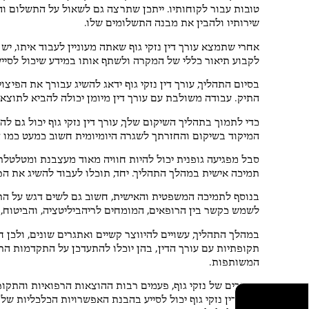
טובות עבור לקוחותיו. ייתכן שתרצה גם לשאול על התשלום וה
שירותיו ולהבין את מבנה התשלומים שלו.
אחרי שתמצא עורך דין נזקי גוף שאתה מעוניין לעבוד איתו, י
לקבוע תיאור כללי של המקרה ולשתף אותו במידע שיכול לסיי
בסיום התהליך, עורך דין נזקי גוף ידאג להשיג עבורך את הפיצו
התיק. עבודה משולבת עם עורך דין מיומן יכולה להביא לתוצא
כדי לתמוך בתהליך השיקום שלך, עורך דין נזקי גוף יכול גם לה
המיקוד בשיקום והחזרתך לשגרה היומיומית חשוב כמעט כמו ה
סבל מפגיעה גופנית יכול להיות חוויה מאוד מעצבנת ומטלטלת.
תמיכה אישית במהלך התהליך. יחד, תוכלו לעבוד להשיג את הפי
בנוסף לתמיכה המשפטית והאישית, חשוב גם לשים דגש על התיאו
לשמש כקשר בין הרופאים, המומחים לריהביליטציה, והביטוח, 
במהלך התהליך, עשויים להיווצר קשיים ואתגרים שונים, ולכן 
תקופתיות עם עורך הדין, בהן יוכלו להתעדכן על התקדמות הת
המשותפות.
במקרים של נזקי גוף, פעמים רבות ההוצאות הרפואיות והתקו
עורך דין נזקי גוף יכול לסייע בהבנת האפשרויות הכלכליות ש