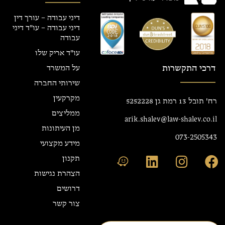
דיני עבודה – עורך דין
דיני עבודה – עו"ד דיני
עבודה
עו"ד אריק שלו
דרכי התקשרות
על המשרד
שירותי החברה
מקרקעין
רח' תובל 13 רמת גן 5252228
ממליצים
arik.shalev@law-shalev.co.il
מן העיתונות
073-2505343
מידע מקצועי
תקנון
הצהרת נגישות
דרושים
צור קשר