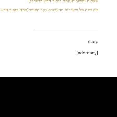
שאלות ותשובות
(פתח בטאב חדש בדפדפן)
מה דינה של היעדרות מהעבודה עקב הסופה
(פתח בטאב חדש 
שתפו:
[addtoany]