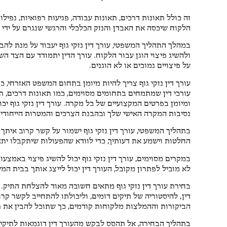
זה כולל תאונות דרכים, תאונות עבודה, פגיעות רפואיות, נפילות
הלקוח שיכסה את האבדן והנזק הכלכלי והרגשי שנגרם על ידי 
במהלך התהליך המשפטי, עורך דין נזקי גוף יעבוד על מנת לה
ולהשיג פיצוי הוגן עבור הלקוח. עורך הדין יתמודד עם הצד הש
על פיצויים נמוכים או לא הוגנים.
עורך דין נזקי גוף צריך להיות מיומן בתחום המשפט האזרחי, כו
עורכי דין שמתמחים בתחומים מסוימים, כמו תאונות דרכים, תא
ומיומן בפרטים המקצועיים של כל מקרה. עורך דין נזקי גוף י
נסיבות המקרה האישי שלך ובהבנת הצרכים והמטרות הייחודיו
בתהליך המשפטי, עורך דין נזקי גוף ישמור על קשר קרוב איתך
החלטות וישמע את דעותיך, כדי לוודא שהפעולות שיתקבלו יתא
במקרים מסוימים, עורך דין נזקי גוף יכול להשיג פיצוי באמ
לא מוביל לפתרון מקובל, העורך דין יכול לייצג אותך בבית ה
בחירת עורך דין נזקי גוף מתאים חשובה מאוד להצלחת התיק.
דין, להיסטוריה של תיקים דומים, וליכולתו להתחייב לקשר קר
הביקורות וההמלצות מלקוחות קודמים, כך שתוכל להבין את ר
בתהליך הבחירה, אל תהסס לבקש מהעורך דין דוגמאות לתיקים