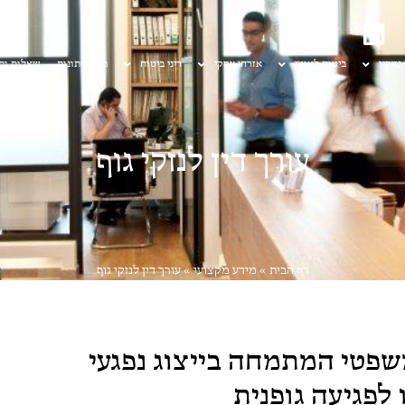
 נזיקין
ביטוח לאומי
אזרחי עסקי
דיני ביטוח
מן העיתונות
שאלות ות
עורך דין לנזקי גוף
דף הבית
»
מידע מקצועי
»
עורך דין לנזקי גוף
משפטי המתמחה בייצוג נפגעי
לפגיעה גופנית