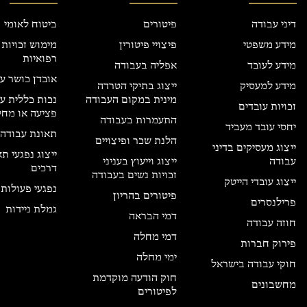
דיני עבודה
פיטורים
ביטוח לאומי
מידע משפטי
פיצויי פיטורין
מימוש זכויות
רפואיות
מידע לעובד
אפליה בעבודה
אובדן כושר ע
מידע למעסיק
ייצוג בתיקי הטרדה
מינית במקום העבודה
נכות כללית ע
זכויות עובדים
פציעה או מחל
התעמרות בעבודה
יחסי עובד מעביד
תאונת עבודה
הלנת שכר ופיצויים
ייצוג מעסיקים בדיני
ייצוג נפגעי ת
עבודה
ייצוג וייעוץ בעניני
דרכים
זכויות נשים בעבודה
ייצוג עובדי הייטק
נפגעי פעולות 
פיטורים בהריון
פרילנסרים
גמלת ניידות
דמי הבראה
חוזה עבודה
דמי מחלה
פירוק חברות
ימי מחלה
חוקי עבודה בישראל
חוק הודעה מוקדמת
מחשבונים
לפיטורים