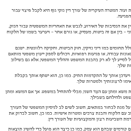
 ועוד. המטרה העיקרית של עורך דין נזקי גוף היא לקבל פיצוי עבור
הפגיעה.
בין את הנסיבות של האירוע, לגבש את האחריות המשפטית עבור הנזק,
ני – בין אם זה ביטוח, מעסיק, או גורם אחר – ויערער בשמו של הלקוח
לל תחומים כמו דיני נזיקין, חוק הביטוח, וחקיקה רלוונטית. ישנם
ונות עבודה, או פגיעות רפואיות, ויכולים לספק ייעוץ משפטי מותאם
כול לסייע לך לא רק בהבנת המשפט וההליך המשפטי, אלא גם בשילוב
ת שלך.
 ויעדכן אותך על התקדמות התיק. כמו כן, הוא ישתף אותך בקבלת
ימו לרצונותיך ולמטרות שלך.
צעות משא ומתן עם הצד השני, מבלי להתחיל במשפט. אך אם המשא ומתן
משפט ולהילחם בשבילך.
 על מנת לבחור במתאים, חשוב לשים לב לניסיון המשפטי של העורך
וב עם הלקוח והבנת צרכים ומטרות אישיות. כמו כן, חשוב לבדוק את
מת השביעות רצון והמקצועיות של העורך דין.
 קודמים שבהם הוא עסק, כמו כן כיצד הוא פועל כדי להשיג תוצאות