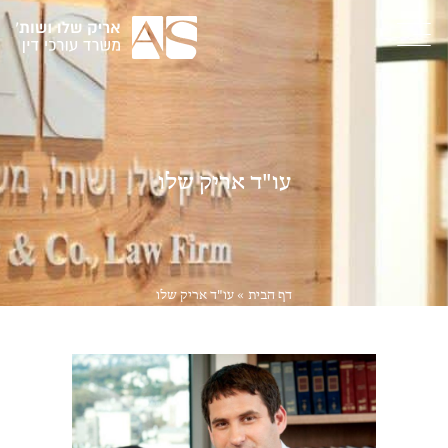
עו"ד אריק שלו
דף הבית
»
עו"ד אריק שלו