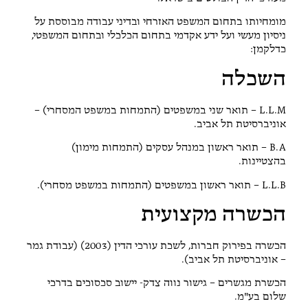
מומחיותו בתחום המשפט האזרחי ובדיני עבודה מבוססת על
ניסיון מעשי ועל ידע אקדמי בתחום הכלכלי ובתחום המשפטי,
כדלקמן:
השכלה
L.L.M – תואר שני במשפטים (התמחות במשפט המסחרי) –
אוניברסיטת תל אביב.
B.A – תואר ראשון במנהל עסקים (התמחות מימון)
בהצטיינות.
L.L.B – תואר ראשון במשפטים (התמחות במשפט מסחרי).
הכשרה מקצועית
הכשרה בפירוק חברות, לשכת עורכי הדין (2003) (עבודת גמר
– אוניברסיטת תל אביב).
הכשרת מגשרים – גישור נווה צדק- יישוב סכסוכים בדרכי
שלום בע"מ.