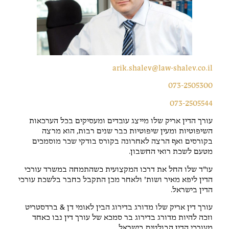
arik.shalev@law-shalev.co.il
073-2505300
073-2505544
עורך הדין אריק שלו מייצג עובדים ומעסיקים בכל הערכאות
השיפוטיות ומעין שיפוטיות כבר שנים רבות, הוא מרצה
בקורסים ואף הרצה לאחרונה בקורס בודקי שכר מוסמכים
מטעם לשכת רואי החשבון.
עו"ד שלו החל את דרכו המקצועית כשהתמחה במשרד עורכי
הדין ליפא מאיר ושות' ולאחר מכן התקבל כחבר בלשכת עורכי
הדין בישראל.
עורך דין אריק שלו מדורג בדירוג הבין לאומי דן & ברדסטריט
וזכה להיות מדורג בדירוג בר סמכא של עורך דין נבו כאחד
מעורכי הדין הבולטים בישראל.