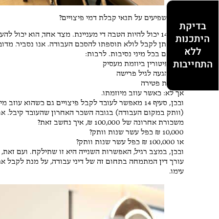
איך משפיעים על תנאי קבלת דמי פיצויים?
בדיקת
סעיף 14 יכול להיות הטבה די מעניינת. מצד אחד, הוא יכו
היתכנות
היה ניתן לקבל לולא תוספתו להסכם העבודה. אנו נסביר. מדובר 
ללא
פיצויים בכל מיני נסיבות. לרבות:
התחייבות
בעת פיטורין ביוזמת מעסיק
בעת הגעה לגיל פרישה
או בעת פטירה
אך לא: כאשר עוזב מיוזמתו.
ובכן, סעיף 14 מאפשר לעובד לקבל פיצויים גם כשהוא ע
משכורת אחרונה של 100,000 ₪, איך נחשב זאת?
10,000 ₪ כפל עשר שנות וותק?
או 100,000 ₪ כפל עשר שנות וותק?
עימו.