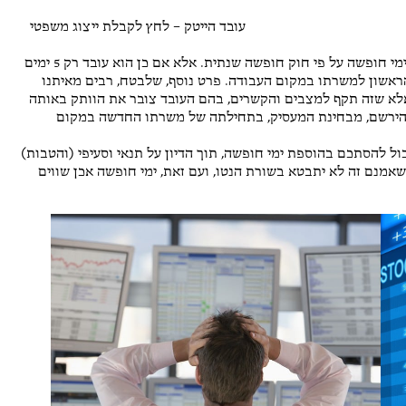
עובד הייטק – לחץ לקבלת ייצוג משפטי
כפי שרבים מאיתנו יודעים, כל עובד במדינת ישראל זכאי ל-12 ימי חופשה על פי חוק חופשה שנתית. אלא אם כן הוא עובד רק 5 ימים
ת, החל מהיום הראשון למשרתו במקום העבודה. פרט נוסף, שלבטח, רבים מאיתנו
 אלא שזה תקף למצבים והקשרים, בהם העובד צובר את הוותק באותה
 להירשם, מבחינת המעסיק, בתחילתה של משרתו החדשה במקום
ול להסתכם בהוספת ימי חופשה, תוך הדיון על תנאי וסעיפי (והטבות)
שאמנם זה לא יתבטא בשורת הנטו, ועם זאת, ימי חופשה אכן שווים