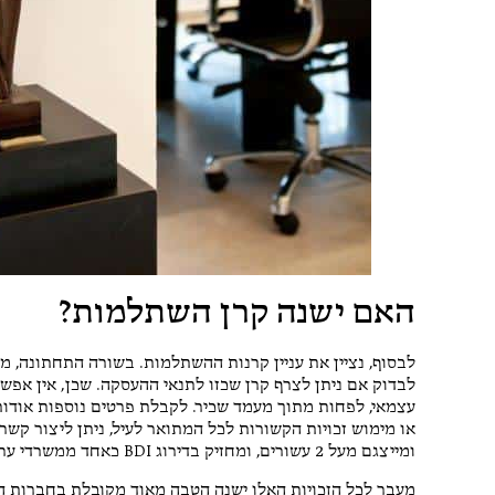
האם ישנה קרן השתלמות?
לבסוף, נציין את עניין קרנות ההשתלמות. בשורה התחתונה, מ
לבדוק אם ניתן לצרף קרן שכזו לתנאי ההעסקה. שכן, אין אפש
עצמאי, לפחות מתוך מעמד שכיר. לקבלת פרטים נוספות אודות 
או מימוש זכויות הקשורות לכל המתואר לעיל, ניתן ליצור קש
ומייצגם מעל 2 עשורים, ומחזיק בדירוג BDI כאחד ממשרדי עריכת הדין המומלצים.
מעבר לכל הזכויות האלו ישנה הטבה מאוד מקובלת בחברות ה