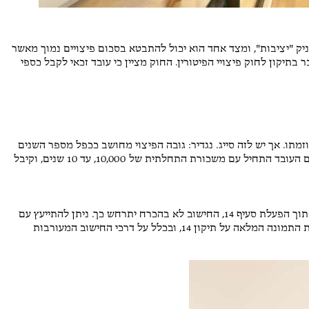
ל להעניק "יציבות", ומצד אחד הוא יכול להתבטא בסכום פיצויים נמוך מאשר
בתיקון לחוק פיצויי הפיטורין. החוק מציין כי עובד זכאי לקבל כספי
וזב מיוזמתו. אך יש לזה סייג. נגדיר: גובה הפיצוי מחושב ככפל מספר השנים
(וותק במקום העבודה) בגובה השכר האחרון שהעובד קיבל. אם העובד התחיל עם משכורת התחלתית של 10,000, עד 10 שנים, וקיבל
ובכן, במצב רגיל, האפשרות השנייה היא זו שתילקח. ועם זאת, תוך הפעלת סעיף 14, החישוב לא בהכרח יתרחש כך. ניתן להתייעץ עם
עורך דין המתמחה בתחום זה של דיני עבודה, על מנת לקבל את התמונה המלאה על תיקון 14, ובכלל על דרכי החישוב המעורבות