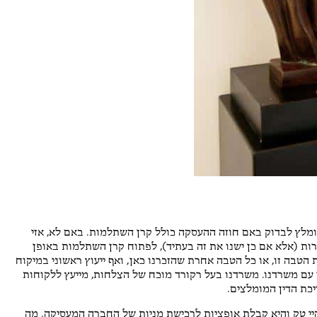
ומלץ לבדוק באם חוזה ההעסקה כולל קרן השתלמות. באם לא, אזי
רות (אלא אם כן ישנו את זה בעתיד), לפתוח קרן השתלמות באופן
הטבה זו, או כל הטבה אחרת שהזכרנו כאן, ואף ייעוץ ראשוני במיקוח
ר עם משרדנו. משרדנו בעל רקורד מוכח של הצלחות, מייעץ ללקוחות
יי טק והיא קבלת אופציות לרכישת מניות של החברה המעסיקה. מה