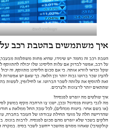
Stock exchange
איך משתמשים בהטבת רכב על מ
הטבת רכב זה נחמד. יש שיגידו, שהיא פחות משתלמת מבעבר, לא
על רכב, אפשר לבדוק אם עלות הליסינג שלו יכולה להתווסף ל
שקל וכדאי לוודא אותה. כי אם סכום הליסינג מתווסף, זה יכו
להציג שכר ברוטו גבוה יותר וכן הלאה. כך שאם יש אפשרות 
זאת להוסיף את עלותה לשכר הברוטו. או לחילופין, לעשות בה
שתתאים יותר לרצונות ולצרכים.
איך שולטים מה יופרש לפנסיה?
מה לגבי ביטוח פנסיוני? ובכן, ישנו צו הרחבה מקיף במשק לפי
(או בשם א
שהדרישה חלה על מועד תחילת עבודתו של העובד בחברה, עוד 
חלקים בשכר שלא יופרש מהם סכום לפנסיה. לרבות בונוס. במקר
קולקטיבי) שאחוז מסוים מהשכר ייחשב לשכר בסיס. במקרה זה, ש