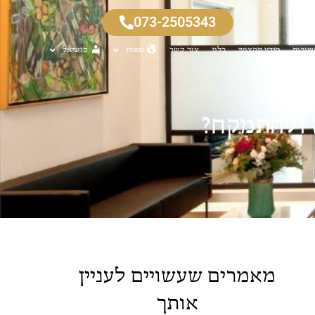
073-2505343
שובות
מידע מקצועי
בלוג
צור קשר
שפות
סושיאל
ש ולהתמקח?
מאמרים שעשויים לעניין
אותך