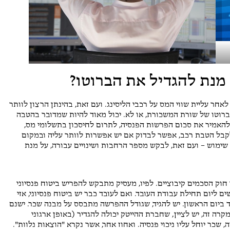
נת להגדיל את הברוטו?
חר עליית שווי המס על רכבי הליסינג. ועם זאת, בהינתן הרצון לוותר
ברוטו של שורת המשכורת, או לא. יכול מאוד להיות שמדובר בהטבה
ל להאמיר את סכום הפרשות הפנסיה, לתרום לחיסכון בתשלומי מס,
לקבל הטבת רכב, אפשר לבדוק אם יש אפשרות לוותר עליה ובמקום
 שימוש – ועם זאת, לבקש מספר הרחבות ושינויים עבורה, על מנת
 חוק הסכמים קיבוציים. לפיו, מעסיק מתבקש להפריש ביטוח פנסיוני
חר: ביטוח מנהלים), לכל עובד, החל ממלאת 6 חודשים ליום תחילת עבודת העובד. ואם לעובד כבר יש ביטוח פנסיוני, אזי
ביום הראשון. יש להגיד, שגודל ההפרשה מתבסס על מבנה שכר. ישנם
ה זה, יש לציין, שחברת ההייטק יכולה להגדיר (באופן ארגוני
כר יוחל עליו ניכוי פנסיה. ואחוז אחר, אשר נקרא "הוצאות נלוות".