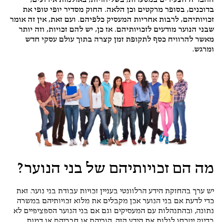
החבר'ה הצעירים במסעדות, בשליחויות, באולמות אירועים,
בדוכנים, בסופר מרקטים וכן הלאה. החוק מסדיר יופי טופי את
זכויותיהם, לרבות אחריות המעסיק כלפיהם. ועם זאת, אין זה אומר
שבני הנוער מודעים לזכויותיהם. אז כן, יש להם זכויות, וזה יותר
מאשר להרוויח כסף לתקופת זמן קצרה בתוך עולם עסקי חדש
ומרגש.
מה הם זכויותיהם של בני הנוער?
יש ערך בהחזקת הידע הרלוונטי בעניין זכויות עבודת בני נוער. זאת
כדי לדעת אם בני הנוער אכן מקבלים את מלוא זכויותיהם במשרה
נתונה, ובהתנהלות עם המעסיקים וגם אם בני הנוער הספציפיים לא
בדיוק יטרחו לגלות את הידע הזה, הוריהם או חבריהם או דמות