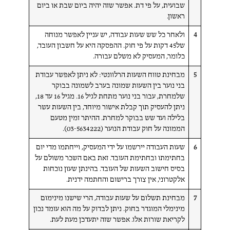
שבועית, על פי דת. אפשר שזה יהיה ביום שבת או ביום
ראשון.
4
ולאחר כל שש שעות עבודה, יש עניין לאפשר מנוחה
של45 דקות על פי חוק. ההפסקה היא על חשבון העובד,
כלומר, המעסיק לא משלם עבורה.
5
מבחינת טווח השעות הרלוונטי: לא ניתן לאפשר עבודת
בני נוער בין השעות שמונה בערב לשמונה בבוקר
שלמחרת, עבור בני נוער מתחת לגיל 16. מגיל 16 עד 18,
ניתן להעסיק תוך קבלת אישור מיוחד, בין השעות עשר
בלילה ועד שש בבוקר למחרת. ההיתר זמין מטעם
הממונה על חוק עבודת הנוער (03-5634222).
6
שעות העבודה יירשמו על ידי המעסיק, וייחתמו מדי יום
בחתימתו ובחתימת העובד. זאת באם השכר משולם על
בסיס חישוב השעות של העובד. בהינתן שעון נוכחות
אלקטרוני, אין צורך ברישום והחתמה ידנית.
7
מבחינת תשלום על שעות עבודה, הרי שישנו מינימום
מינימלי המוגדר בחוק. ניתן לבדוק על מה הוא עומד נכון
לקריאת שורות אלו. אפשר שזה יתעדכן מעת לעת.