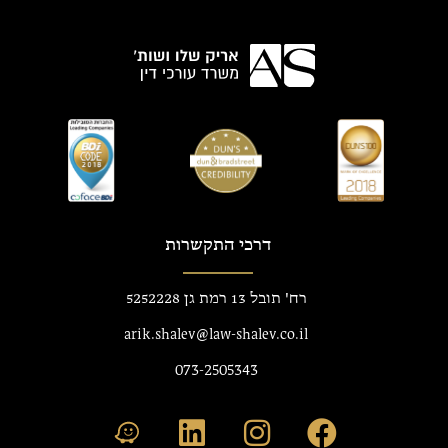
דרכי התקשרות
רח' תובל 13 רמת גן 5252228
arik.shalev@law-shalev.co.il
073-2505343