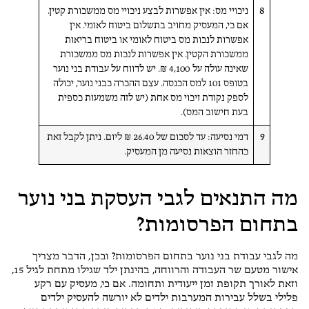
8
ניכויי מס: אין אפשרות לבצע ניכויי מס ממשכורת קטין.
אם כי, המעסיק מחויב בתשלום ביטוח לאומי. אין
אפשרות לנכות מס ביטוח לאומי או ביטוח בריאות
ממשכורת הקטין. אין אפשרות לנכות מס ממשכורת
שאינה עולה על 4,100 ₪. יש לדווח על עבודת בני נוער
בטופס 101 למס הכנסה. עצם ההכרה כבני נוער, יכולה
לספק נקודת זיכוי מס אחת (יש לזה משמעות כספית
בעת חישוב המס).
9
דמי נסיעה: עד לסכום של 26.40 ₪ ליום. ניתן לקבל זאת
כהחזר הוצאות נסיעה מן המעסיק.
מה התנאים לגבי העסקת בני נוער
בתחום הפרסומות?
מה לגבי עבודת בני נוער בתחום הפרסומות? ובכן, הדבר מצריך
אישור מטעם שר העבודה והרווחה, בהינתן ילד שגילו מתחת לגיל 15,
וזאת לאורך תקופת זמן ייעודית ותחומה. אם כי, מעסיק עם רקע
פלילי בשלל עבירות המערבות ילדים לא יורשה להעסיק ילדים