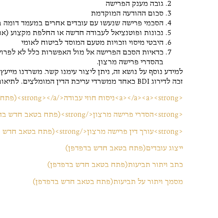
גובה מענק הפרישה
סכום ההודעה המוקדמת
הסכמי פרישה שנעשו עם עובדים אחרים במעמד דומה 
נכונות ופוטנציאל לעבודה חדשה או החלפת מקצוע (או
היבטי מיסוי וזכויות מטעם המוסד לביטוח לאומי
כדאיות הסכם הפרישה אל מול האפשרות כלל לא לפרוש
בהסדרי פרישה מרצון.
זכה לדירוג BDI כאחד ממשרדי עריכת הדין המומלצים. לתיאום שיחת ייעוץ ראשונית ללא התחייבות, ניתן ליצור עימנו קשר כעת.
<a></a><a><strong>ניסוח חוזי עבודה</strong></a>(פתח בטאב חדש בדפדפן)
<strong>הסדרי פרישה מרצון</strong>(פתח בטאב חדש בדפדפן)
<strong>עורך דין פרישה מרצון</strong>(פתח בטאב חדש בדפדפן)
ייצוג עובדים(פתח בטאב חדש בדפדפן)
כתב ויתור תביעות(פתח בטאב חדש בדפדפן)
מסמך ויתור על תביעות(פתח בטאב חדש בדפדפן)