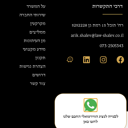
דרכי התקשרות
על המשרד
שירותי החברה
מקרקעין
רח' תובל 13 רמת גן 5252228
ממליצים
arik.shalev@law-shalev.co.il
מן העיתונות
073-2505343
מידע מקצועי
תקנון
הצהרת נגישות
דרושים
צור קשר
לפנייה לנציג הווירטואלי החכם שלנו
לחצו כאן