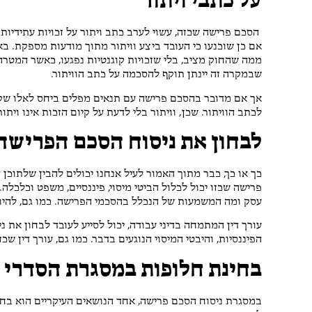
על כתבי ויתור
הסכם פרישה שכזה, עשוי לערב כתב ויתור על זכויות עתידיות מ
אם כן שוכנעו כי העובד ביצע וויתור מתוך מודעות מספקת. 
ממה שהחוק מציב, בלי שזכויות קוגנטיות נפגעו, כאשר המטרה
שבמקרה זה יינתן תוקף להסכמה על כתב הוויתור.
אך אם מדובר בהסכם פרישה עם תנאים מפלים ביחס לאלו שקיב
לכתב הוויתור. שכן, וויתור בלי לדעת על קיום הזכות אינו וית
לבחון את ניסוח הסכם הפרישה
כך או כך, כבר מתוך האמור לעיל אנחנו יכולים להבין שלתו
פרישה שכזו יכול לכלול הביטי מיסוי, פיננסיים, משפט וכלכלה.
עסק ומה המשמעות של הנכלל בהסכמי הפרישה. כמו גם, להיות
עורך דין המתמחה בדיני עבודה, יכול לסייע לעובד לבחון את
הפיננסיות, והיבטי המיסוי הנוגעים בדבר. כמו גם, עורך דין ש
בחינת חלופות במסגרת הסדרי 
במסגרת ניסוח הסכם פרישה, אחד הנושאים העיקריים הוא בחיר