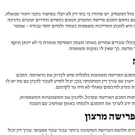
ול המעסיק. יש שיגידו כי בתי דין לא יקלו באישור כתבי ויתור שכאלה,
באם נחתם הסכם פרישה המעניק תנאים כספיים נהדרים וטובים בהרבה
 היא למנוע התדיינות משפטית בעתיד ולסיים יחסי עבודה – אפשר
לו עובדים אחרים באותו מעמד, הפסיקה אומרת כי לא יינתן תוקף
ור מדעת. כך שאין לו נפקות משפטית.
כן הסכם הפרישה משמעות כלכלית שיש לבדוק את כדאיותה. הסכם
 ייעוץ עם עורך דין המתמחה בכך, יכול לסייע לעובד להבין עם מה יש לו
 מודע להיבטים שאולי לא היה ער לקיומם.
 ניסוח הסכם הפרישה שקיבל, ולהבין את המשמעויות המשפטיות,
כזה ידע לערוך את ההסכם ולנסחו באופן שמיטיב עם העובד.
פרישה מרצון
ת חלופת הפרישה המיטיבה ביותר עבור עובד ספציפי. עורך דין יכול