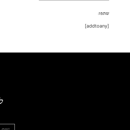
שתפו:
[addtoany]
ל