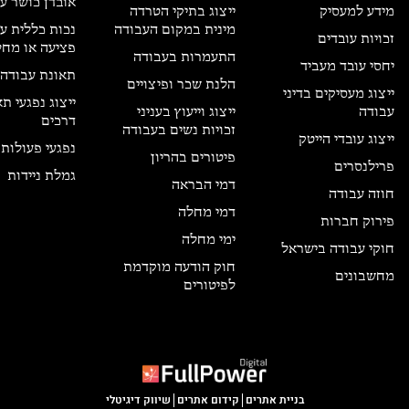
אובדן כושר ע
מידע למעסיק
ייצוג בתיקי הטרדה
מינית במקום העבודה
נכות כללית ע
זכויות עובדים
פציעה או מחל
התעמרות בעבודה
יחסי עובד מעביד
תאונת עבודה
הלנת שכר ופיצויים
ייצוג מעסיקים בדיני
ייצוג נפגעי ת
עבודה
ייצוג וייעוץ בעניני
דרכים
זכויות נשים בעבודה
ייצוג עובדי הייטק
נפגעי פעולות 
פיטורים בהריון
פרילנסרים
גמלת ניידות
דמי הבראה
חוזה עבודה
דמי מחלה
פירוק חברות
ימי מחלה
חוקי עבודה בישראל
חוק הודעה מוקדמת
מחשבונים
לפיטורים
בניית אתרים
קידום אתרים
שיווק דיגיטלי