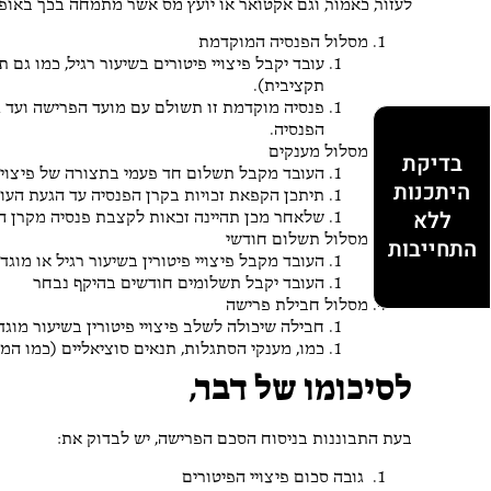
לעזור, כאמור, וגם אקטואר או יועץ מס אשר מתמחה בכך באופן
מסלול הפנסיה המוקדמת
עובד יקבל פיצויי פיטורים בשיעור רגיל, כמו גם
תקציבית).
פנסיה מוקדמת זו תשולם עם מועד הפרישה ועד ג
הפנסיה.
מסלול מענקים
בדיקת
העובד מקבל תשלום חד פעמי בתצורה של פיצויים
היתכנות
תיתכן הקפאת זכויות בקרן הפנסיה עד הגעת העו
ללא
שלאחר מכן תהיינה זכאות לקצבת פנסיה מקרן ה
מסלול תשלום חודשי
התחייבות
העובד מקבל פיצויי פיטורין בשיעור רגיל או מוגד
העובד יקבל תשלומים חודשים בהיקף נבחר
מסלול חבילת פרישה
חבילה שיכולה לשלב פיצויי פיטורין בשיעור מוגד
כמו, מענקי הסתגלות, תנאים סוציאליים (כמו המ
לסיכומו של דבר,
בעת התבוננות בניסוח הסכם הפרישה, יש לבדוק את:
גובה סכום פיצויי הפיטורים