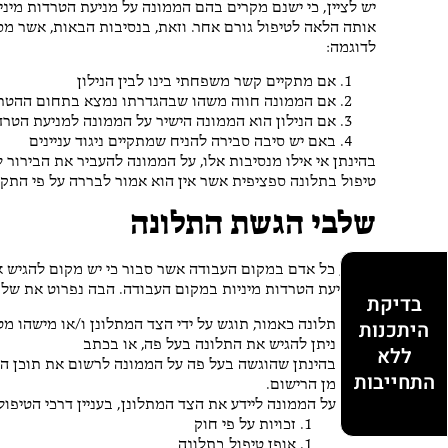
יש לציין, כי ישנם מקרים בהם הממונה על מניעת הטרדות מיני
אותה הלאה לטיפול גורם אחר. וזאת, בנסיבות הבאות, אשר מס
לדוגמה:
אם מתקיים קשר משפחתי בינו לבין הנילון
אם הממונה חווה משהו שבהגדרתו נמצא בתחום ההטרדות
אם הנילון הוא הממונה הישיר על הממונה למניעת הטרד
באם יש סיבה סבירה להניח שמתקיים ניגוד עניינים
בהינתן אי אילו מנסיבות אלו, על הממונה להעביר את הבירור
טיפול בתלונה ספציפית אשר אין הוא אמור לבררה על פי התקנ
שלבי הגשת התלונה
על כן, כל אדם במקום העבודה אשר סבור כי יש מקום להגיש א
על מניעת הטרדות מיניות במקום העבודה. הבה נפרוט את שלב
בדיקת
תלונה כאמור, תוגש על ידי הצד המתלונן ו/או מישהו מ
היתכנות
ניתן להגיש את התלונה בעל פה, או בכתב
ללא
בהינתן שהוגשה בעל פה על הממונה לרשום את תוכן הת
התחייבות
מן הרישום.
על הממונה ליידע את הצד המתלונן, בעניין דרכי הטיפול
זכויות על פי חוק
אופן טיפול בתלונה