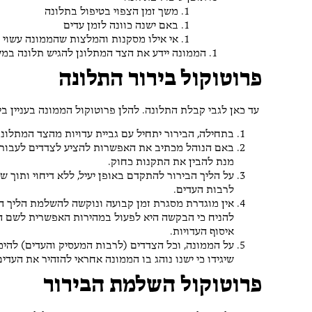
משך זמן הצפוי בטיפול בתלונה
באם ישנה כוונה לזמן עדים
אי אילו מסקנות והמלצות שהממונה עשוי 
הממונה יידע את הצד המתלונן להגיש תלונה במ
פרוטוקול בירור התלונה
עד כאן לגבי קבלת התלונה. להלן פרוטוקול הממונה בעניין בי
בתחילה, הבירור יתחיל עם גביית עדויות מהצד המתלונן,
באם הנוהל מכתיב את האפשרות להציע לצדדים לעבור בד
מנת להבין את התקנות כחוק.
על הליך הבירור להתקדם באופן יעיל, ללא דיחוי ותוך 
לרבות העדים.
אין מוגדרת מסגרת זמן קבועה ונוקשה להשלמת הליך הב
להניח כי הבקשה היא לפעול במהירות האפשרית לשם ה
איסוף העדויות.
על הממונה, וכל הצדדים (לרבות המעסיק והעדים) להימ
שיגידו כי ישנו נוהג בו הממונה אחראי להזהיר את העדי
פרוטוקול השלמת הבירור