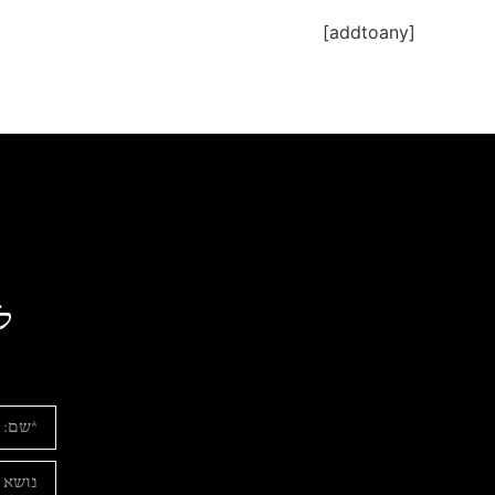
[addtoany]
ל