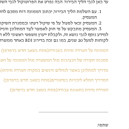
עד כאן לגבי הליך הבירור. הבה נפרט את הפרוטוקול לגבי השל
עם השלמת הליך הבירור, יכתוב הממונה דוח מסכם להלי
המעסיק.
המעסיק זכאי לפעול על פי שיקול דעתו ובמסגרת השיקול
המעסיק מתבקש על פי חוק לאפשר לצד המתלונן והנילו
למידע נוסף לגבי נושא זה, ולקבלת ייעוץ משפטי ראשוני ללא ה
לקוחות למעל 20 שנים, כמו גם זכה בדירוג BDI כאחד ממשרדי עריכת הדין המומלצים.
הממונה על הטרדה מינית בעבודה(פתח בטאב חדש בדפדפן)
סמכות חקירה של הנציבות מול המשטרה מול הממונה על הט
מדריך למתלונן באשר לנהלים ודגשים במקרה הטרדה מינית(
המדריך המלא לזכויות בפיטורים(פתח בטאב חדש בדפדפן)
הטרדה מינית כתאונת עבודה(פתח בטאב חדש בדפדפן)
שתפו: