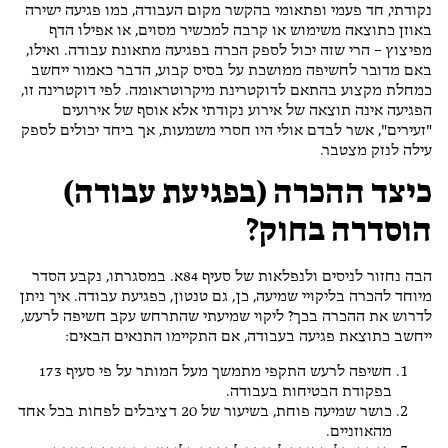
נקודתי, חד פעמי ופתאומי בהקשר מקום העבודה, כמו פגיעה ישירה
באוזן כתוצאה משימוש או קרבה למכשיר מסוים, או אפילו הדף
מפיצוץ – הרי שזה יכול לספק הכרה בפגיעה מתאונת עבודה. ואילו,
באם מדובר לחשיפה ממושכת על בסיס קבוע, הדבר כאמור ייחשב
כמחלת מקצוע בהתאם לדוקטרינת מיקרוטראומה. לפי דוקטרינה זו,
הפגיעה אינה תוצאה של אירוע נקודתי אלא אוסף של אירועים
"זעירים", אשר לבדם אולי היו חסרי משמעות, אך ביחד יכולים לספק
עילה לנזק מצטבר.
כיצד ההכרה (בפגיעת עבודה)
הוסדרה בחוק?
הבה נחזור לניסים ולנפלאות של סעיף 84א. במסגרתו, נקבע הסדר
מיוחד להכרה בליקויי שמיעה, כן, גם טנטון, כפגיעת עבודה. איך ניתן
לדרוש את ההכרה בכך? ליקוי שמיעתי שהתרחש עקב חשיפה לרעש,
ייחשב כתוצאת פגיעה בעבודה, אם התקיימו התנאים הבאים:
חשיפה לרעש התקפי מתמשך מעל המותר על פי סעיף 173
בפקודת הבטיחות בעבודה.
כושר שמיעה פוחת, בשיעור של 20 דציבלים לפחות בכל אחד
מהאוזניים.