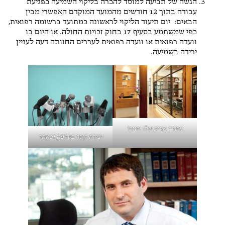
הגשה של תביעה למוסד להכרה בליקוי השמיעה כפגיעת
עבודה בתוך 12 חודשים מהמועד המוקדם האפשרי מבין
הבאים: יום תיעוד הליקוי לראשונה כמתועד ברשומה רפואית,
כפי שמשתמע בסעיף 17 בחוק זכויות החולה. או היום בו
וועדה רפואית או וועדה רפואית לעררים החוותה דעה לעניין
ירידה בשמיעה.
משרד אריק שלו ושות'
יצירת קשר בטלפון ובאתר