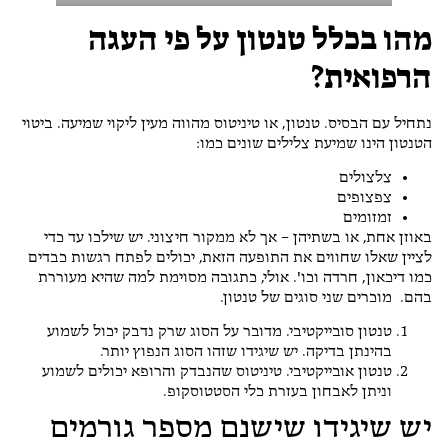
מהו בכלל טנטון על פי העגה
הרפואית?
נתחיל עם הבסיס. טנטון, או טיניטוס מהווה מעין ליקוי שמיעה. ביטוי
הטנטון הינו שמיעת צלילים שונים כמו:
צלצולים
צפצופים
זמזומים
באוזן אחת, או בשתיהן – אך לא ממקור חיצוני. יש שילכו עד כדי
לציין שאלו שחווים את התופעה הזאת, יכולים לפתח רגשות כבדים
כמו דיכאון, חרדה וכו'. אולי, כתגובה מסוימת למה שהיא מעוררת
בהם. מוכרים שני סוגים של טנטון.
טנטון סובייקטיבי. מדובר על הסוג שרק נדבק יכול לשמוע
בהינתן בדיקה. יש שיגידו שזהו הסוג הנפוץ יותר.
טנטון אובייקטיבי. טיניטוס שהנבדק והרופא יכולים לשמוע
וניתן לאבחון בעזרת כלי הסטטוסקופ.
יש שיגידו שישנם מספר גורמים