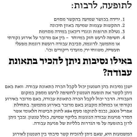
לתופעה, לרבות:
ירידה בכושר שמיעה בהקשר מסוים
התקשות עצמות שמיעה באוזן תיכונה
נטילת תרופות ונוגדי דיכאון במידה מסוימת
חשיפה לרעש חזק במיוחד – בין אם מדובר על אירוע נקודתי
או מתמשך. לדוגמה, סביבת עבודה רועשת דוגמת מפעלי
תעשייה, מטווחי ירי, מועדני ריקודים וכו'.
באילו נסיבות ניתן להכיר בתאונת
עבודה?
ישנן נסיבות בהן הטנטון יכול לקבל הכרה כתאונת עבודה. וזאת באם
ניתן לקשר את תופעת הטנטון לחשיפה לרעש מספק במקום
העבודה. הדבר יכול לקבל הכרה כתאונת עבודה, באם מדובר באירוע
נקודתי או כמחלת מקצוע באם מדובר באירוע מתמשך. בתחילת
אפריל 2005, נכנס לתוקפו סעיף 84א לחוק הביטוח הלאומי אשר
הסדר פגיעות עבודה הנוגעות בליקוי שמיעה, כולל טנטון. ובכך ניתן
לדון בתופעה על פי הגדרות כלליות של פגיעת עבודה.
המשמעות היא, שאם ניתן להוכיח קשר סיבתי בין הטנטון לאירוע