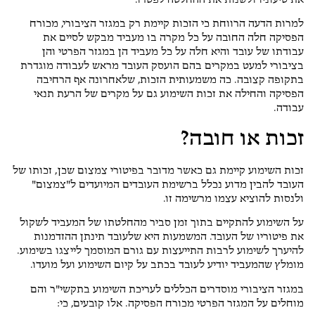
את טיעוניו ולשנות את ההחלטה לפטרו.
למרות הדעה הרווחת כי הזכות קיימת רק במגזר הציבורי, מכורח
הפסיקה חלה החובה על כל מקרה בו מעביד מבקש לסיים את
עבודתו של עובד והיא חלה על כל מעביד הן במגזר הפרטי והן
בציבורי למעט במקרים בהם הועסק העובד מראש לעבודה מוגדרת
בתקופה קצובה. כה משמעותית הזכות, שלאחרונה אף הרחיבה
הפסיקה והחילה את זכות השימוע גם על מקרים של הרעת תנאי
עבודה.
זכות או חובה?
זכות השימוע קיימת גם כאשר מדובר בפיטורי צמצום שכן, זכותו של
העובד להבין מדוע נכלל ברשימת העובדים המיועדים ל"צמצום"
ולנסות להוציא עצמו מרשימה זו.
על השימוע להתקיים בתוך זמן סביר מהחלטתו של המעביד לשקול
את פיטוריו של העובד. המשמעות היא שלעובד תינתן ההזדמנות
להיערך לשימוע לרבות התייעצות עם גורם המוסמך לייצגו בשימוע.
מומלץ שהמעביד יודיע לעובד בכתב על קיום השימוע ועל מועדו.
במגזר הציבורי מוסדרים הכללים לעריכת השימוע בתקשי"ר והם
מוחלים על המגזר הפרטי מכורח הפסיקה. אלו קובעים, כי: