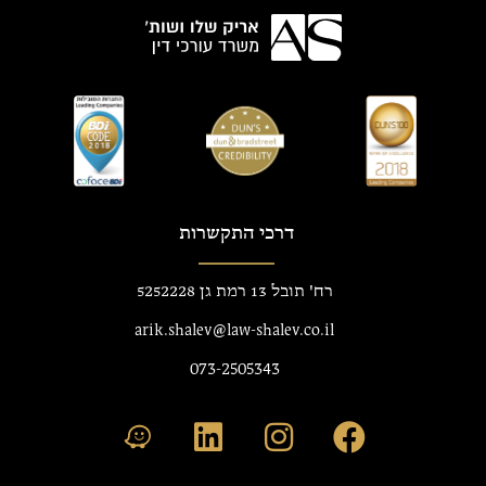
דרכי התקשרות
רח' תובל 13 רמת גן 5252228
arik.shalev@law-shalev.co.il
073-2505343