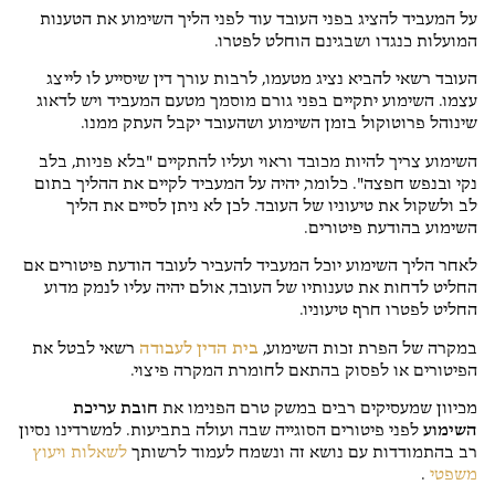
על המעביד להציג בפני העובד עוד לפני הליך השימוע את הטענות
המועלות כנגדו ושבגינם הוחלט לפטרו.
העובד רשאי להביא נציג מטעמו, לרבות עורך דין שיסייע לו לייצג
עצמו. השימוע יתקיים בפני גורם מוסמך מטעם המעביד ויש לדאוג
שינוהל פרוטוקול בזמן השימוע ושהעובד יקבל העתק ממנו.
השימוע צריך להיות מכובד וראוי ועליו להתקיים "בלא פניות, בלב
נקי ובנפש חפצה". כלומר, יהיה על המעביד לקיים את ההליך בתום
לב ולשקול את טיעוניו של העובד. לכן לא ניתן לסיים את הליך
השימוע בהודעת פיטורים.
לאחר הליך השימוע יוכל המעביד להעביר לעובד הודעת פיטורים אם
החליט לדחות את טענותיו של העובד, אולם יהיה עליו לנמק מדוע
החליט לפטרו חרף טיעוניו.
במקרה של הפרת זכות השימוע,
בית הדין לעבודה
רשאי לבטל את
הפיטורים או לפסוק בהתאם לחומרת המקרה פיצוי.
מכיוון שמעסיקים רבים במשק טרם הפנימו את
חובת עריכת
השימוע
לפני פיטורים הסוגייה שבה ועולה בתביעות. למשרדינו נסיון
רב בהתמודדות עם נושא זה ונשמח לעמוד לרשותך
לשאלות ויעוץ
משפטי
.