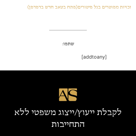
זכויות מפוטרים בגל פיטורים(פתח בטאב חדש בדפדפן)
שתפו:
[addtoany]
לקבלת ייעוץ/ייצוג משפטי ללא
התחייבות