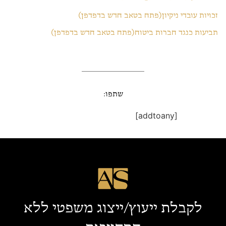
זכויות עובדי ניקיון(פתח בטאב חדש בדפדפן)
תביעות כנגד חברות ביטוח(פתח בטאב חדש בדפדפן)
שתפו:
[addtoany]
לקבלת ייעוץ/ייצוג משפטי ללא