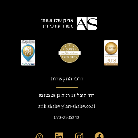
דרכי התקשרות
רח' תובל 13 רמת גן 5252228
arik.shalev@law-shalev.co.il
073-2505343