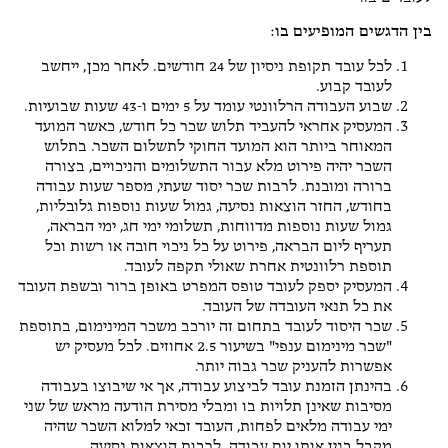
בין הדגשים המופיעים בו:
לכל עובד תקופת ניסיון של 24 חודשים. לאחר מכן, ייחשב
לעובד קבוע.
שבוע העבודה הרלוונטי עומד על 5 ימים ו-43 שעות שבועיות.
המעסיק אחראי להעביד תלוש שכר כל חודש, כאשר המועד
המאוחר ביותר הוא המועד החוקי לתשלום השכר. בתלוש
השכר יהיה פירוט מלא עבור התשלומים והניכויים, בצורה
ברורה ומובנת. לרבות שכר יסוד שעתי, מספר שעות עבודה
בחודש, החזר הוצאות נסיעה, גמול שעות נוספות גלובליות,
גמול שעות נוספות מדווחות, תשלומי ימי חג, ימי הבראה,
תעריף ליום הבראה, פירוט על כל ניכוי חובה או רשות וכל
תוספת רלוונטית אחרת שאולי תקפה לעובד.
המעסיק יספק לעובד טופס המפרט באופן ברור ובשפת העובד
את כל תנאי העובדה של העובד.
שכר היסוד לעובד בתחום זה יורכב משכר המינימום, בתוספת
"שכר מינימום ענפי" בשיעור 2.5 אחוזים. לכל מעסיק יש
אפשרות להעניק שכר גבוה יותר.
בהינתן הזמנת עובד לביצוע עבודה, אך אי שיבוצו בעבודה
מסיבות שאינן תלויות בו ומבלי מסירת הודעה מראש של שני
ימי עבודה מלאים לפחות, העובד זכאי למלוא השכר שהיה
מקבל בגין אותו יום עבודה. לרבות הוצאות נסיעה.