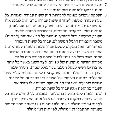
מועד תשלום השכר יהיה נא עד ה-9 לחודש, לכל המאוחר
וזאת בכפוף להנחיות חוק הגנת שכר.
העסקת עובדים כפופה להנחיות חוק שעות עבודה ומנוחה. כל
שעת עבודה נוספת לאחר 8 שעות עבודה ביום חול, למעט אלו
הנחשבים ימי מנוחה שבועית, תעניק תוספת בהתאם לאותן
הנחיות חוק. במקרים מסוימים, ובהסכמה כתובה מטעם
העובד, המעסיק יכול להוסיף תוספת על סך 9 אחוזים (לפחות)
משכר העבודה הרגיל המשתלם, עבור כל שעות העבודה
באותו יום. זאת במקום לשלם עבור שעות נוספות עבור אותה
העבודה אשר בוצעה במסגרת יום העבודה, במסגרת הפטור
המתאפשר בשל כך. ניתן לבטל הסכם עבודה כזה על ידי
מסירת הודעה מוקדמת של 30 יום, לצד השני, כאשר כל אחד
מהצדדים רשאי לבטל הסכם שכר כולל שכזה. הסדר שכזה
ייערך בכתב ויישלח ממנו העתק, זאת לאחר החתימה, למועצת
הפועלים בתחום העיסוק של העובד. אין הסדר זה חל על ימי
מנוחה שבועית ו/או ימי חג. העסקה בימים אלו מזכה את
העובד בתוספת 50% עבור כל שעת עבודה.
ישנה זכאות לימי מחלה בתשלום, העומדת על 2 ימים עבור כל
חודש עבודה במקום העבודה, או אצל אותו המעסיק. ניתן
לצבור 24 ימי מחלה בשנה ולא יותר מ-130 לאחר ניכוי תקופה
בעניינה התקבלו דמי מחלה, לפי חוק דמי מחלה.