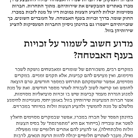
גוברת. העסקתן של חברות שמירה ואבטחה יכולה להתבצע כדרך
מכרז באתרים המבקשים את שירותיהם. מתוך התחרות, חברות
מסוימות יכולות להציע הצעות נמוכות דיו על מנת לזכות במכרז.
החוק שומר, כדרך זכויות בענף האבטחה, על העובדים השונים, כך
שזכויותיהם יישמרו גם בהינתן ניסיון החברות המעסיקות להציע
שירותיהן בזול.
מדוע חשוב לשמור על זכויות
בענף האבטחה?
במקרים רבים, משכורתם של שומרים ומאבטחים נושקת לשכר
מינימום, ואין מציעים להם קביעות, אלא תקנים זמניים. במקרים
מסוימים, אפשר שהעסקתם תתרחש כמספר חודשים, טרם הוצאה
לחופש ואז קריאה לשוב לעבודה לאחר מספר חודשים. זאת על מנת
למנוע הגדרת מעמד קביעות שיש בו זכויות סוציאליות מסוימות,
אשר חברות המציעות שירותיהן בזול באופן יחסי, מעוניינות להימנע
מלשלם על מנת להמשיך ולהציע הצעות זולות במיוחד במכרזים.
בהינתן הפסד של חברה במכרז, אפשר שבמקרים מסוימים תיאלץ
לפטר את עובדיה (בייחוד אם היא "מתפרנסת" על בסיס הצעות
זולות מלכתחילה), או להציע להם אתרים חלופיים שזו מפעילה.
ואילו, מעבר לאתרים חלופיים יכולה להוות הרעת תנאים, לרבות