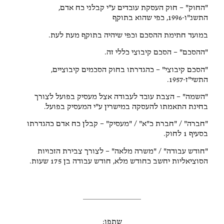
"החוק" – חוק העסקת עובדים ע"י קבלני כח אדם,
התשנ"ו-1996, כפי שהוא בתוקף
במועד חתימת ההסכם וכפי שיהיה בתוקף מעת לעת.
"ההסכם" – הסכם קיבוצי כללי זה.
"הסכם קיבוצי" – כהגדרתו בחוק הסכמים קיבוציים,
התשי"ז-1957.
"השמה" – הצבת עובד לעבודה אצל מעסיק בפועל לצורך
בחינת התאמתו להעסקה במישרין ע"י המעסיק בפועל.
"חברה" / "חברת כ"א" / "מעסיק" – קבלן כח אדם כהגדרתו
בסעיף 1 לחוק.
"חודש עבודה" / "משרה מלאה" – לצורך צבירת הזכויות
הסוציאליות יחשב כחודש מלא, חודש עבודה בן 175 שעות.
שתפו: