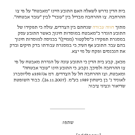
בית הדין נדרש לשאלה האם התובע היינו "מאבטח" על פי צו
ההרחבה. צו ההרחבה מבדיל בין "עובד" לבין "עובד אבטחה".
מתוך
חוזה עבודה
שנחתם בין הצדדים, עולה כי תפקידו של
התובע הוגדר כ"מאבטח במוסדות חינוך, כאשר התובע עסק
במסגרת תפקידו כ"סלקטור (ממיין)" בכניסה למוסדות חינוך
בהם עבד. התובע אף העיד, כי במסגרת עבודתו בדק תיקים ובדק
את הנכנסים ופקח על מי יצא.
מכאן, קבע בית הדין כי התובע עונה על הגדרת מאבטח על פי
צו ההרחבה ולפיכך, נקבע, כי התובע הינו "עובד אבטחה"
ומאבטח, וצו ההרחבה חל על הצדדים. דמ 6359/06 סליוסברג
לאוניד נ' בן ביטחון 1989 בע"מ. (26.11.2007). כבוד השופטת
שדיאור ונציגי ציבור.
שתפו: