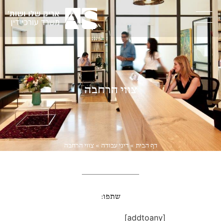
צווי הרחבה
דף הבית
»
דיני עבודה
»
צווי הרחבה
שתפו:
[addtoany]