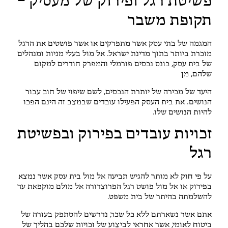
פשיטת רגל ופירוק של מעסיק –
תקופת משבר
המגמה של בתי עסק אשר מתפרקים או אשר פושטים את הרגל
מוכרת ביותר בתוך מדינת ישראל. אל מול בעלי מניות ומנהלים
של בית עסק, כונס נכסים פורמלי והמפרק חודרים למקום
שלהם, מן
היעד של מכירה של יותרת הנכסים, לשם שיפוי של חוב עבור
הנושים. את בית העסק הפעילו עובדים שבמצב זה הינם הפכו
להיות הנושים שלו.
זכויות עובדים בפירוק ובפשיטת
רגל
על פי חוק לא מותר להגיש תביעה אל מול בית עסק אשר נמצא
בפירוק או אל מול פושט רגל הפרוצדורה אל מולם מוקפאת עד
להשלמתה בהיתר של בית משפט.
אתם אשר נשארתם ללא כל שכר, נדרשים להסתפק בעזרה של
ביטוח לאומי, אשר אחראי לביצוע של זכויות שלכם בהליך של