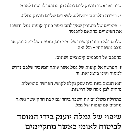
שכר ועד אשר תוענק לכם גמלה מן המוסד לביטוח לאומי.
3. במידה והלכתם מהעולם, לשארים שלכם תוענק גמלה.
4. פיצויים של פיטורין שאין להם כיסוי בתוך קופות גמל. יחשבו
את הפיצויים בהתאם להכנסה
שלכם ולא פחות מן שכר של מינימום, תוספת של יוקר, ותק או
מצב משפחתי – וכל זאת
בהסכם אל הסכמים קיבוציים ושונים.
5. הפרשה אל קופות של גמל, אשר אותה המעביד שלכם נדרש
למסור ואינו ביצע זאת. זה
הוא המצב בעת בית עסק נקלע לקושי. הפרשה סוציאלית
נדחית למן מטה של דרישות.
בתחילה משלמים את השכר ביחד עם קצת ההון אשר נשאר.
מחכים עם קופות של גמל.
שיפוי של גמלה יוענק בידי המוסד
לביטוח לאומי כאשר מתקיימים