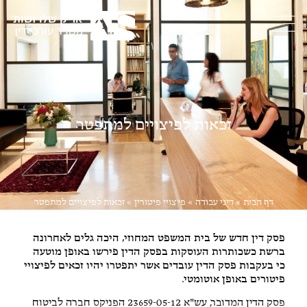
זכאות לפיצויים למתפטר
דף הבית
»
דיני עבודה
»
פיצויי פיטורין
»
זכאות לפיצויים למתפטר
פסק דין חדש של בית המשפט המחוזי, היכה גלים לאחרונה
ברשת כשכותרות העוסקות בפסק הדין פירשו באופן מוטעה
כי בעקבות פסק הדין עובדים אשר יתפטרו יהיו זכאים לפיצויי
פיטורים באופן אוטומטי.
פסק הדין המדובר,
עש"א 23659-05-12 הפניקס חברה לביטוח