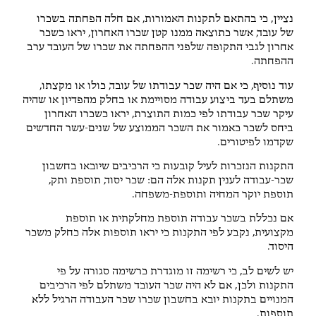
נציין, כי בהתאם לתקנות האמורות, אם חלה הפחתה בשכרו
של עובד, אשר כתוצאה ממנו קטן שכרו האחרון, יראו כשכר
אחרון לגבי התקופה שלפני ההפחתה את שכרו של העובד ערב
ההפחתה.
עוד נוסיף, כי אם היה שכר עבודתו של עובד, כולו או מקצתו,
משתלם בעד ביצוע עבודה מסויימת או בחלק מהפדיון או שהיה
עיקר שכר עבודתו לפי כמות התוצרת, יראו כשכרו האחרון
ביחס לשכר כאמור את השכר הממוצע של שנים-עשר החדשים
שקדמו לפיטורים.
התקנות הנזכרות לעיל קובעות כי הרכיבים שיובאו בחשבון
שכר-עבודה לענין תקנות אלה הם: שכר יסוד, תוספת ותק,
תוספת יוקר המחיה ותוספת-משפחה.
אם נכללת בשכר עבודה תוספת מחלקתית או תוספת
מקצועית, נקבע לפי התקנות כי יראו תוספות אלה כחלק משכר
היסוד.
יש לשים לב, כי רשימה זו מוגדרת כרשימה סגורה על פי
התקנות ולכן, אם לא היה שכר העובד משתלם לפי הרכיבים
המנויים בתקנות יובא בחשבון שכרו שכר העבודה הרגיל ללא
תוספות.