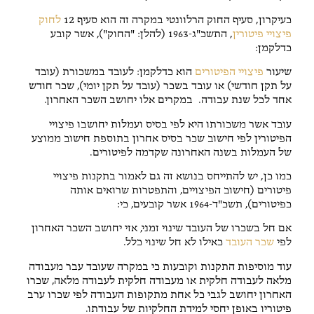
כעיקרון, סעיף החוק הרלוונטי במקרה זה הוא סעיף 12
לחוק
פיצויי פיטורין
, התשכ"ג-1963 (להלן: "החוק"), אשר קובע
כדלקמן:
שיעור
פיצויי הפיטורים
הוא כדלקמן: לעובד במשכורת (עובד
על תקן חודשי) או עובד בשכר (עובד על תקן יומי), שכר חודש
אחד לכל שנת עבודה. במקרים אלו יחושב השכר האחרון.
עובד אשר משכורתו היא לפי בסיס ועמלות יחושבו פיצויי
הפיטורין לפי חישוב שכר בסיס אחרון בתוספת חישוב ממוצע
של העמלות בשנה האחרונה שקדמה לפיטורים.
כמו כן, יש להתייחס בנושא זה גם לאמור בתקנות פיצויי
פיטורים (חישוב הפיצויים, והתפטרות שרואים אותה
כפיטורים), תשכ"ד-1964 אשר קובעים, כי:
אם חל בשכרו של העובד שינוי זמני, אזי יחושב השכר האחרון
לפי
שכר העובד
כאילו לא חל שינוי כלל.
עוד מוסיפות התקנות וקובעות כי במקרה שעובד עבר מעבודה
מלאה לעבודה חלקית או מעבודה חלקית לעבודה מלאה, שכרו
האחרון יחושב לגבי כל אחת מתקופות העבודה לפי שכרו ערב
פיטוריו באופן יחסי למידת החלקיות של עבודתו.