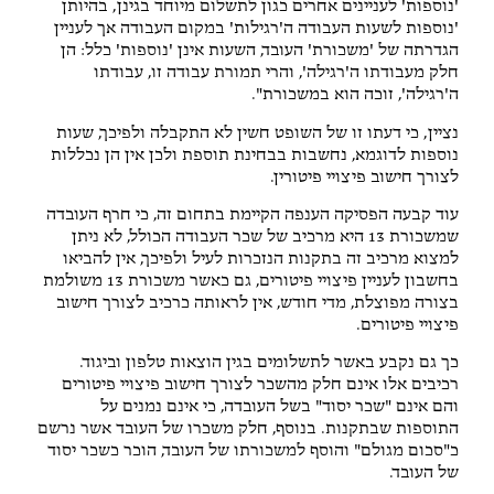
'נוספות' לעניינים אחרים כגון לתשלום מיוחד בגינן, בהיותן
'נוספות לשעות העבודה ה'רגילות' במקום העבודה אך לעניין
הגדרתה של 'משכורת' העובד, השעות אינן 'נוספות' כלל: הן
חלק מעבודתו ה'רגילה', והרי תמורת עבודה זו, עבודתו
ה'רגילה', זוכה הוא במשכורת".
נציין, כי דעתו זו של השופט חשין לא התקבלה ולפיכך, שעות
נוספות לדוגמא, נחשבות בבחינת תוספת ולכן אין הן נכללות
לצורך חישוב פיצויי פיטורין.
עוד קבעה הפסיקה הענפה הקיימת בתחום זה, כי חרף העובדה
שמשכורת 13 היא מרכיב של שכר העבודה הכולל, לא ניתן
למצוא מרכיב זה בתקנות הנזכרות לעיל ולפיכך, אין להביאו
בחשבון לעניין פיצויי פיטורים, גם כאשר משכורת 13 משולמת
בצורה מפוצלת, מדי חודש, אין לראותה כרכיב לצורך חישוב
פיצויי פיטורים.
כך גם נקבע באשר לתשלומים בגין הוצאות טלפון וביגוד.
רכיבים אלו אינם חלק מהשכר לצורך חישוב פיצויי פיטורים
והם אינם "שכר יסוד" בשל העובדה, כי אינם נמנים על
התוספות שבתקנות. בנוסף, חלק משכרו של העובד אשר נרשם
כ"סכום מגולם" והוסף למשכורתו של העובד, הוכר כשכר יסוד
של העובד.