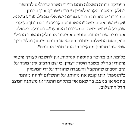
בפסיקה נדונה השאלה מהם רכיבי השכר שיכולים להחשב
כחלק מהשכר הקובע לעניין פיצויי פיטורין. אבן הבוחן
המרכזית שהוזכרה בדב
"ע מדינת ישראל- מנצ'ל, פד"ע כ"א 75,
78
, פירשה את המושג "המשכורת הקובעת": "המבחן העיקרי
שנקבע לפירוש מושג 'המשכורת הקובעת'… והכרעה בשאלה
אם רכיב שכר מהווה תוספת אמיתית או 'חלק מהשכר הרגיל'
הוא, האם התשלום מותנה בתנאי או בגורם מיוחד, ותלוי בכך
שמי שבו מדובר, מתקיים בו אותו תנאי או גורם".
כלומר, אם מדובר בתוספת אמיתית, אין לחשבה לצורך פיצויי
פיטורין כחלק משכר היסוד. יצויין, כי שם הרכיב אינו מעיד על
טיב הסכום שהתקבל והעובדה שהוגדר על ידי המעסיק
כ"תוספת" אינו קובע את מהותו. על התשלום להיות מותנה
בתנאי או במצב, כך שאם אין מתקיים התנאי או משתנה המצב
חדל התשלום.
שתפו: