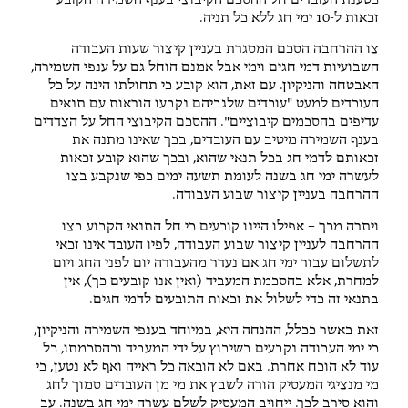
כטענת העובדים חל ההסכם הקיבוצי בענף השמירה הקובע
זכאות ל-10 ימי חג ללא כל תניה.
צו ההרחבה הסכם המסגרת בעניין קיצור שעות העבודה
השבועיות דמי חגים וימי אבל אמנם הוחל גם על ענפי השמירה,
האבטחה והניקיון. עם זאת, הוא קובע כי תחולתו הינה על כל
העובדים למעט "עובדים שלגביהם נקבעו הוראות עם תנאים
עדיפים בהסכמים קיבוציים". ההסכם הקיבוצי החל על הצדדים
בענף השמירה מיטיב עם העובדים, בכך שאינו מתנה את
זכאותם לדמי חג בכל תנאי שהוא, ובכך שהוא קובע זכאות
לעשרה ימי חג בשנה לעומת תשעה ימים כפי שנקבע בצו
ההרחבה בעניין קיצור שבוע העבודה.
ויתרה מכך – אפילו היינו קובעים כי חל התנאי הקבוע בצו
ההרחבה לעניין קיצור שבוע העבודה, לפיו העובד אינו זכאי
לתשלום עבור ימי חג אם נעדר מהעבודה יום לפני החג ויום
למחרת, אלא בהסכמת המעביד (ואין אנו קובעים כך), אין
בתנאי זה כדי לשלול את זכאות התובעים לדמי חגים.
זאת באשר ככלל, ההנחה היא, במיוחד בענפי השמירה והניקיון,
כי ימי העבודה נקבעים בשיבוץ על ידי המעביד ובהסכמתו, כל
עוד לא הוכח אחרת. באם לא הובאה כל ראייה ואף לא נטען, כי
מי מנציגי המעסיק הורה לשבץ את מי מן העובדים סמוך לחג
והוא סירב לכך. ייחויב המעסיק לשלם עשרה ימי חג בשנה. עב