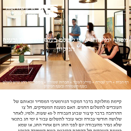
מספר ימי החג שיש לשלם בענף השמירה ובענף
הניקיון
דף הבית
»
דיני עבודה
»
מידע לעובד
»
חברות שמירה
»
מספר ימי החג שיש לשלם
בענף השמירה ובענף הניקיון
קיימת מחלוקת בדבר המקור הנורמטיבי המסדיר זכאותם של
העובדים לתשלום החגים. האם כטענת המעסיקים, חל צו
ההרחבה בדבר קיצור שבוע העבודה ל-43 שעות, ולפיו, לאחר
שלושה חודשי עבודה זכאי עובד לתשלום עבור 9 ימי חג בתנאי
שלא נעדר מהעבודה יום לפני החג ויום אחרי החג, או שמא