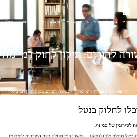
 נזיקין
ביטוח לאומי
אזרחי עסקי
דיני ביטוח
מן העיתונות
שאלות ות
רה להורים: תיקון לחוק דמי מח
דף הבית
»
דיני עבודה
»
ימי מחלה
»
בשורה להורים: תיקון לחוק דמי מחלה
כלו לחלוק בנטל
לסירוגין של בני זוג
.
בשל מחלת ילד) (תיקון – חישוב דמי מחלה בעת היעדרות לסירוגין