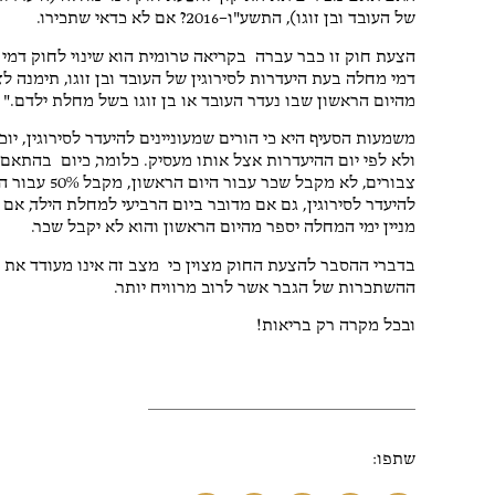
ש
של העובד ובן זוגו), התשע"ו–2016? אם לא כדאי שתכירו.
4 או
מהיום הראשון שבו נעדר העובד או בן זוגו בשל מחלת ילדם."
תודה לאח
מקצועי
משמעות הסעיף היא כי הורים שמעוניינים להיעדר לסירוגין, י
ולא לפי יום ההיעדרות אצל אותו מעסיק. כלומר, כיום בהתאם
להיעדר לסירוגין, גם אם מדובר ביום הרביעי למחלת הילד, אם 
מניין ימי המחלה יספר מהיום הראשון והוא לא יקבל שכר.
בדברי ההסבר להצעת החוק מצוין כי מצב זה אינו מעודד את 
ההשתכרות של הגבר אשר לרוב מרוויח יותר.
ובכל מקרה רק בריאות!
שתפו: