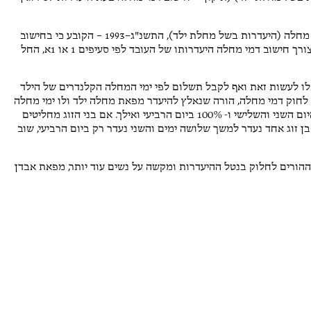
י חיון
Barak Topaz
גוסט 2026
2 אוגוסט 2026
הצעת חוק זו כבר עברה בקריאה טרומית הוא שינוי לחוק דמי מחלה (היעדרות בשל מחלת ילד), התשנ"ג–1993 – הקובע כי בחישוב
דמי מחלה בעת היעדרות לסירוגין של העובד ובן זוגו, תימנה לצורך חישוב דמי מחלה היעדרותו של העובד לפי סעיפים 1 או 1א, החל
מד על שירות אדיב ומענה
מקצועיים ואדיבים מאוד. הייתה לי
שאלה והתייעצתי איתם. עשו זאת
וכלו לעשות זאת ואף לקבל תשלום לפי ימי המחלה הקלנדרים של הילד
ברצון ובמקצועיות.
 לחוק דמי מחלה, הורה שנאלץ להיעדר מפאת מחלה ילד ולו ימי מחלה
צבורים, לא מקבל שכר עבור היום הראשון, מקבל 50% עבור היום השני והשלישי ו- 100% ביום הרביעי ואילך. אם בני הזוג מחליטים
בן זוג אחד נעדר למשך שלושה ימים והשני נעדר רק ביום הרביעי, שוב
ההורים לחלוק בנטל ההיעדרות ומקשה על נשים עוד יותר, מפאת אבדן