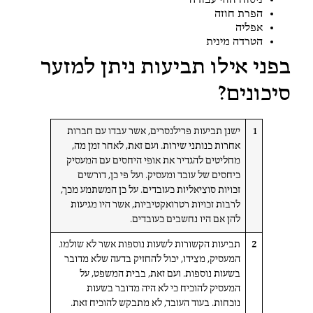
ניסוח חוזי עבודה
הפרת חוזה
אפליה
הטרדה מינית
בפני אילו תביעות ניתן למזער
סיכונים?
1
ישנן תביעות פרילנסרים, אשר עבדו עם חברות
אחרות כנותני שירות. ועם זאת, לאחר זמן מה,
מחליטים להגדיר את אופי היחסים עם המעסיק
כיחסים של עובד ומעסיק. ועל פי כן, דורשים
זכויות סוציאליות כעובדים. על כן המשתמע מכך,
לרבות זכויות רטרואקטיביות, אשר היו מגיעות
להן אם היו נחשבים כעובדים.
2
תביעות הקשורות לשעות נוספות אשר לא שולמו.
המעסיק, מצידו, יכול להחזיק בדעה שלא מדובר
בשעות נוספות. ועם זאת, בבית המשפט, על
המעסיק להוכיח כי לא היה מדובר בשעות
נוכחות. בעוד העובד, לא מתבקש להוכיח זאת.