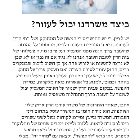
כיצד משרדנו יכול לעזור?
יש לציין, כי יש החושבים כי הגישה של המחוקק ושל בתי הדין
לעבודה, היא זו התומכת בעובד. כלומר, מבוססת על ההנחה
שהעובד צריך הגנה מפני המעסיק ועל פי כן מוטה פעילותו של
בית הדין לטובת העובד. אנחנו לא נגיד אם זה נכון או לא, שכן,
לא נרצה להטעות או לזרוע פחד. אך כן חשוב לזכור, שבמקרים
רבים, החוק עומד לטובת העובד. ואם מעסיק עובר על החוק,
אפילו בתום לב, יש ערך בפתרון העניין באופן היעיל והמדויק
ביותר. וכמובן, למנוע כל אפשרות כזאת מלקרות, במידת
האפשר. במקום שבית הדין ישמור על העובד, המעסיק יכול
לשמור על העובד. כדרך התנהלות משפטית נאותה.
ייתכן, שאחד היתרונות של משרד עורכי הדין אריק שליו
ושותפות, הוא מידת הזמן בו המשרד עוסק בתחום דיני
העבודה. המשרד מייעץ ומייצג לקוחות מעל לשני עשורים,
במהלכם זכה לראות, ללוות ולייצג מקרים שונים של מחלוקות
בין מעסיקים לעובדים. ועל כן, המשרד יכול לייעץ מראש
למפרע, מתי כדאי "להתפשר", ולצאת עם "מחיר זול", מבלי