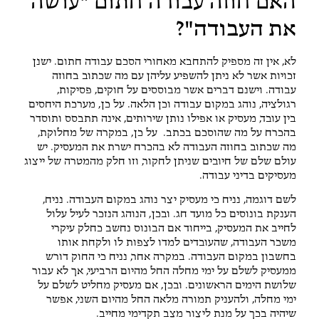
האם חוזה עבודה חתום "עושה
את העבודה"?
לא, אין זה מספיק להתחבא מאחורי הסכם עבודה חתום. ישנן
זכויות אשר לא ניתן להשפיע עליהן עם מה שכתוב בחוזה
עבודה. וישנם דברים אשר מבוססים על חוקים, פסיקות,
רגולציה, נוהג במקום עבודה וכן הלאה. על כן, מערכת היחסים
בין עובד, מעסיק או אפילו נותן שירותים, אינה תתבסס ותוסדר
בהכרח על מה שהוסכם בכתב. על כן, במקרה של מחלוקת,
מה שכתוב בחוזה העבודה לא בהכרח ישרת את המעסיק. יש
עולם שלם של חיובים שניתן לחקור, וזו חלק מהמטרה של ייצוג
מעסיקים בדיני עבודה.
לשם דוגמה, נניח כי מעסיק יצר נוהג במקום העבודה. נניח,
הענקת בונוסים כל מועד חג. ובכן, הנוהג הנזכר לעיל עלול
לחייב את המעסיק, בייחוד אם הבונוס נחשב כחלק עיקרי
משכר העבודה, שהעובדים למדו לצפות לו ולקחת אותו
בחשבון במקום העבודה. במקרה אחר, נניח כי החוק דורש
ממעסיק לשלם על ימי מחלה החל מהיום הרביעי, אך לא עבור
שלושת הימים הראשונים. ובכן, אם מעסיק מחליט לשלם על
ימי מחלה, ולהעניק תמורה מלאה החל מהיום השני, אפשר
שיהיה בכך על מנת ליצור מצב תקדימי מחייב.