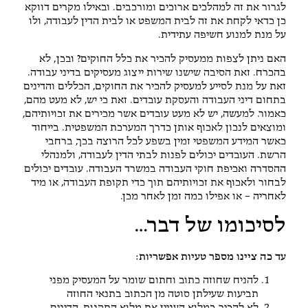
לגרור את זה למהלכים ארוכים ומורכבים. ובאילו מקרים דווקא
כן כדאי לקחת את זה לבית המשפט או לבית הדין לעבודה, ולו
על מנת למנוע חשיפה עתידית.
האם ניתן לצפות ממעסיק להכיר את כלל החוקים? ובכן, לא
בהכרח. זאת הסיבה שישנו שירות ייצוג מעסיקים בדיני עבודה.
זאת על מנת לסייע למעסיק להכיר את החוקים, הכללים והדינים
בתחום דיני העבודה והעסקת עובדים. זאת כי יש, לא מעט מהם,
כאמור. למעשה, יש לא מעט עובדים אשר מכירים את זכויותיהם,
ומוצאים לנכון לאכוף אותן כדרך המערכת המשפטית. בייחוד
כאשר המידע המשפטי זמין בשפע לכל הרוצה בכך, ברחבי
הרשת. העובדים יכולים לפנות לבתי הדין לעבודה, ולמנהלי
ההסדרה ואכיפת חוקי העבודה במשרד העבודה. עובדים יכולים
לבחור ולאכוף את זכויותיהם תוך כדי תקופת העבודה, או מיד
לאחריה – או אפילו כמה זמן לאחר מכן.
לסיכומו של דבר…
עד כה ציינו מספר טעיות אפשריות:
להניח שחוזה כתוב וחתום שומר על המעסיק מפני
תביעות שעילתן סוטה מן הכתוב בתנאי החוזה