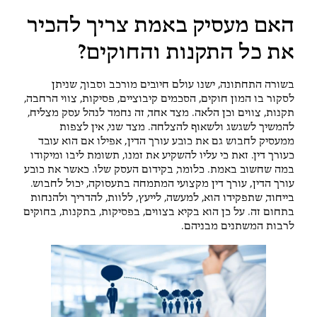
האם מעסיק באמת צריך להכיר
את כל התקנות והחוקים?
בשורה התחתונה, ישנו עולם חיובים מורכב וסבוך, שניתן
לסקור בו המון חוקים, הסכמים קיבוציים, פסיקות, צווי הרחבה,
תקנות, צווים וכן הלאה. מצד אחד, זה נחמד לנהל עסק מצליח,
להמשיך לשגשג ולשאוף להצלחה. מצד שני, אין לצפות
ממעסיק לחבוש גם את כובע עורך הדין, אפילו אם הוא עובד
כעורך דין. זאת כי עליו להשקיע את זמנו, תשומת ליבו ומיקודו
במה שחשוב באמת. כלומר, בקידום העסק שלו. כאשר את כובע
עורך הדין, עורך דין מקצועי המתמחה בתעסוקה, יכול לחבוש.
בייחוד, שתפקידו הוא, למעשה, לייעץ, ללוות, להדריך ולהנחות
בתחום זה. על כן הוא בקיא בצווים, בפסיקות, בתקנות, בחוקים
לרבות המשתנים מבניהם.