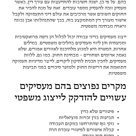
בהם. על פי כן, ישנה חשיבות להתייעצות עם עורך דין, כאשר
מעסיק זוכה להעסיק מספר עובדים. זאת על מנת להכיר את
החוקים השונים אשר מרכיבים את עולם דיני התעסוקה ולקבל
אישור מעורך דין המתמקצע בזה, בכך שהתנהלותו אכן נכונה
וראויה מבחינה משפטית.
ייצוג מעסיקים בדיני עבודה יכול לכלול הן גישה פרואקטיבית
ומניעתית והן ליווי מעסיקים בהליכים משפטיים. במילים
אחרות, המטרה היא למנוע מלהיכנס לאזורים אפורים, שלא
נאמר, אדומים ושחורים – מבחינת החוק. כמו גם, ללוות
מעסיקים, להכין תכנית לתיקון ליקויים, לייצר מדיניות תעסוקה
התואמת את דרישות החוק ולמזער סיכויים בפני תביעות
משפטיות.
מקרים נפוצים בהם מעסיקים
עשויים להזדקק לייצוג משפטי
פיטורים שלא כדין
תביעות בגין זכויות סוציאליות
נזקי גוף שהתרחשו במקום העבודה
קבלת אישורים לפיטורי עובדת הרה