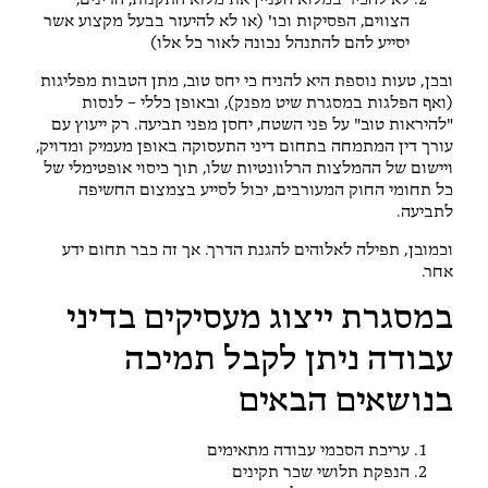
לא להכיר במלוא העניין את מלוא התקנות, הדינים,
הצווים, הפסיקות וכו' (או לא להיעזר בבעל מקצוע אשר
יסייע להם להתנהל נכונה לאור כל אלו)
ובכן, טעות נוספת היא להניח כי יחס טוב, מתן הטבות מפליגות
(ואף הפלגות במסגרת שיט מפנק), ובאופן כללי – לנסות
"להיראות טוב" על פני השטח, יחסן מפני תביעה. רק ייעוץ עם
עורך דין המתמחה בתחום דיני התעסוקה באופן מעמיק ומדויק,
ויישום של ההמלצות הרלוונטיות שלו, תוך כיסוי אופטימלי של
כל תחומי החוק המעורבים, יכול לסייע בצמצום החשיפה
לתביעה.
וכמובן, תפילה לאלוהים להגנת הדרך. אך זה כבר תחום ידע
אחר.
במסגרת ייצוג מעסיקים בדיני
עבודה ניתן לקבל תמיכה
בנושאים הבאים
עריכת הסכמי עבודה מתאימים
הנפקת תלושי שכר תקינים