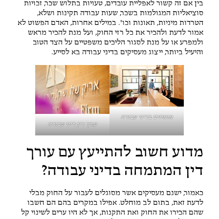
בין אם זה קשור לאפליית עובדים, טעויות בתלוש שכר, זכויות
סוציאליות המגולמות בשכר, שעות עבודה תקינות ושלא,
הטרדות מיניות, תאונות וכו'. במילים אחרות, האדם הפשוט לא
אמור לדעת ולהכיר את כל רזי החוק, ועל מנת להכיר מראש
ולמפרע או על מנת לסגור הליכים משפטיים על הצד הטוב
והיעיל ביותר, ייצוג מעסיקים בדיני עבודה בא לסייע.
מומחים בדיני עבודה
עורך דין דיני עבודה
מדוע חשוב להתייעץ עם עורך
דין המתמחה בדיני עבודה?
כאמור, ישנם מעסיקים אשר מסוגלים לעבור על החוק מבלי
לדעת זאת, בתום לב מוחלט. אפילו במקרים בהם הם חשבו
שהם הכירו את החוק ואת התקנות, אך לא היו ערים לשינוי קל