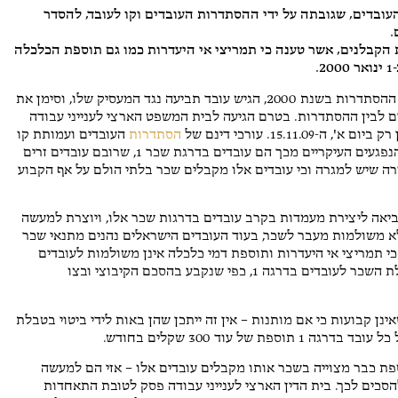
י חיון
Barak Topaz
דה דחה ביום א', 15.11.09, את תביעת העובדים, שגובתה על ידי ההסתדרות העובדים וקו לעובד, להסדר
.
גוסט 2026
2 אוגוסט 2026
הקבלנים, אשר טענה כי תמריצי אי היעדרות כמו גם תוספת הכלכלה
.
מד על שירות אדיב ומענה
מקצועיים ואדיבים מאוד. הייתה לי
זמן לא רב לאחר חתימת ההסכם בין התאחדות הקבלנים לבין ההסתדרות בשנת 2000, הגיש עובד תביעה נגד המעסיק שלו, וסימן את
שאלה והתייעצתי איתם. עשו זאת
 לבין ההסתדרות. בטרם הגיעה לבית המשפט הארצי לענייני עבודה
ברצון ובמקצועיות.
15.. עורכי דינם של
הסתדרות
העובדים ועמותת קו
לעובד, טענו כי נמנעות מן העובדים זכויות הקבועות בחוק וכי הנפגעים העיקריים מכך הם עובדים בדרגת שכר 1, שרובם עובדים זרים
רה שיש למגרה וכי עובדים אלו מקבלים שכר בלתי הולם על אף הקבוע
ביאה ליצירת מעמדות בקרב עובדים בדרגות שכר אלו, ויוצרת למעשה
א משולמות מעבר לשכר, בעוד העובדים הישראלים נהנים מתנאי שכר
י תמריצי אי היעדרות ותוספת דמי כלכלה אינן משולמות לעובדים
במתכונת נפרדת, וכי תמריצים אלו כבר באים לידי ביטוי בטבלת השכר לעובדים בדרגה 1, כפי שנקבע בהסכם הקיבוצי ובצו
ן קבועות כי אם מותנות – אין זה ייתכן שהן באות לידי ביטוי בטבלת
פת כבר מצוייה בשכר אותו מקבלים עובדים אלו – אזי הם למעשה
סכים לכך. בית הדין הארצי לענייני עבודה פסק לטובת התאחדות