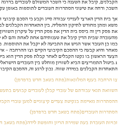
השכר, ודחה את טיעוני הסתדרות העובדים לתוספות באופן עקרו
אך בית הדין הארצי לענייני עבודה סייג וקבע כי הסכם קיבוצי 
את פסק דין זה ביסס בית הדין את פסק הדין על עיקרון השוויו
כמו כן העובד אשר הגיש את התביעה לא יקבל את התוספות. מא
מאחר והיא קבעה כי ההסכם הקיבוצי הקיים וצו ההרחבה – אינ
הצעד הראשון בו נקטו הקבלים לאחר קבלת פסק הדין הוא ביט
1.ביטול התמריצים הביא לשוויון מוחלט בין העובדים הישראל
התאחדות הקבלנים במידה שווה. נכון לרגע זה, ההסכם הקיבוצ
צו הרחבה בענף המלונאות(פתח בטאב חדש בדפדפן)
השוואת תנאי עבודתם של עובדי קבלן לעובדים קבועים בתעש
ההסתדרות מאיימת בנקיטת צעדים קיצוניים למען עובדי הקב
הסתדרות העובדים(פתח בטאב חדש בדפדפן)
זכויות העובדת בעת שמירת הריון וחופשת לידה(פתח בטאב ח