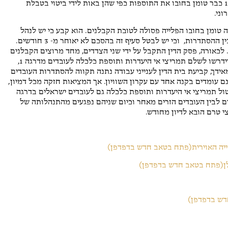
הקבלנים, קיבל את הטענה כי השכר המשולם לעובדים בדרגה 1 כבר טומן בחובו את התוספות כפי שהן באות לידי ביטוי בטבלת
ני.
זה טומן בחובו הפלייה פסולה לטובת הקבלנים. הוא קבע כי יש לנהל
משא ומתן מחודש לתיקון ההפליה, בין התאחדות הקבלנים לבין ההסתדרות, וכי יש לבטל סעיף זה בהסכם לא יאוחר מ- 3 חודשים.
ן. לכאורה, פסק הדין התקבל על ידי שני הצדדים, מחד מרוצים הקבלנים
מהעובדה שבית הדין קיבל את טענותיהם אחת לאחת והם לא יידרשו לשלם תמריצי אי היעדרות ותוספת כלכלה לעובדים מדרגה 1,
ידך, קביעת בית הדין לענייני עבודה נתנה תקווה להסתדרות העובדים
ם עומדים בקנה אחד עם עקרון השוויון. אך המציאות חזקה מכל דמיון,
ול תמריצי אי היעדרות ותוספת כלכלה גם לעובדים ישראלים בדרגה
ים לבין העובדים הזרים מאחר וכיום שניהם נפגעים מהתנהלותה של
י טרם הובא לדיון מחודש.
ייה האוירית(פתח בטאב חדש בדפדפן)
לן(פתח בטאב חדש בדפדפן)
דש בדפדפן)