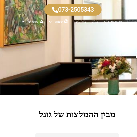
073-2505343
שובות
מידע מקצועי
בלוג
צור קשר
שפות
סושיאל
מבין ההמלצות של גוגל