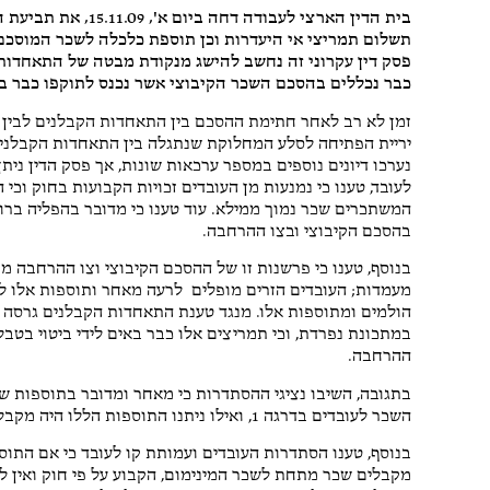
ש
בית הדין הארצי לעבו
תשלום תמריצי אי היעדרות וכן תוספת כלכלה לשכר המוסכם
4 או
פסק דין עקרוני זה נחשב להישג מנקודת מבטה של התאחדות 
כבר נכללים בהסכם השכר הקיבוצי אשר נכנס לתוקפו כבר ב-1 ינואר 2000
תודה לאח
מקצועי
יריית הפתיחה לסלע המחלוקת שנתגלה בין התאחדות הקבלנים
נערכו דיונים נוספים במספר ערכאות שונות, אך פסק הדין ניתן רק ביום א', ה-11.09
המשתכרים שכר נמוך ממילא. עוד טענו כי מדובר בהפליה ברו
בהסכם הקיבוצי ובצו ההרחבה.
בנוסף, טענו כי פרשנות זו של ההסכם הקיבוצי וצו ההרחבה מ
מעמדות; העובדים הזרים מופלים לרעה מאחר ותוספות אלו ל
הולמים ומתוספות אלו. מנגד טענת התאחדות הקבלנים גרסה כ
ההרחבה.
בתגובה, השיבו נציגי ההסתדרות כי מאחר ומדובר בתוספות שאינ
השכר לעובדים בדרגה 1, ואילו ניתנו התוספות הללו היה מקבל כל עובד בדרגה 1 תוספת של עוד 300 שקלים בחודש.
בנוסף, טענו הסתדרות העובדים ועמותת קו לעובד כי אם התוס
מקבלים שכר מתחת לשכר המינימום, הקבוע על פי חוק ואין לה