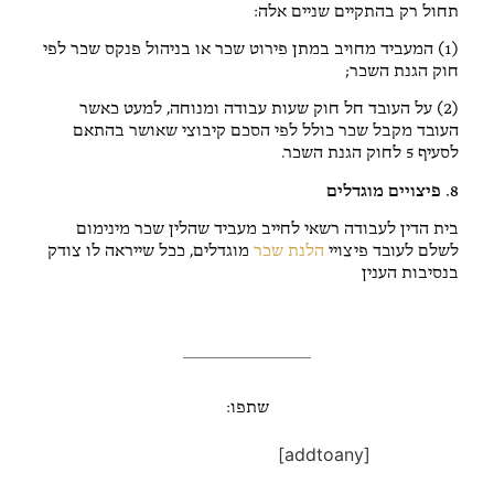
תחול רק בהתקיים שניים אלה:
(1) המעביד מחויב במתן פירוט שכר או בניהול פנקס שכר לפי
חוק הגנת השכר;
(2) על העובד חל חוק שעות עבודה ומנוחה, למעט כאשר
העובד מקבל שכר כולל לפי הסכם קיבוצי שאושר בהתאם
לסעיף 5 לחוק הגנת השכר.
8. פיצויים מוגדלים
בית הדין לעבודה רשאי לחייב מעביד שהלין שכר מינימום
לשלם לעובד פיצויי
הלנת שכר
מוגדלים, ככל שייראה לו צודק
בנסיבות הענין
שתפו:
[addtoany]