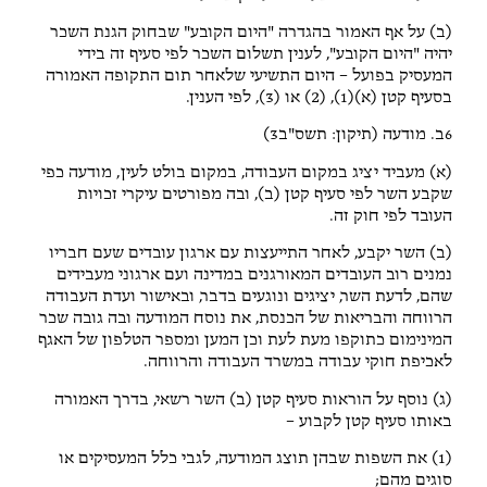
(ב) על אף האמור בהגדרה "היום הקובע" שבחוק הגנת השכר
יהיה "היום הקובע", לענין תשלום השכר לפי סעיף זה בידי
המעסיק בפועל – היום התשיעי שלאחר תום התקופה האמורה
בסעיף קטן (א)(1), (2) או (3), לפי הענין.
6ב. מודעה (תיקון: תשס"ב3)
(א) מעביד יציג במקום העבודה, במקום בולט לעין, מודעה כפי
שקבע השר לפי סעיף קטן (ב), ובה מפורטים עיקרי זכויות
העובד לפי חוק זה.
(ב) השר יקבע, לאחר התייעצות עם ארגון עובדים שעם חבריו
נמנים רוב העובדים המאורגנים במדינה ועם ארגוני מעבידים
שהם, לדעת השר, יציגים ונוגעים בדבר, ובאישור ועדת העבודה
הרווחה והבריאות של הכנסת, את נוסח המודעה ובה גובה שכר
המינימום כתוקפו מעת לעת וכן המען ומספר הטלפון של האגף
לאכיפת חוקי עבודה במשרד העבודה והרווחה.
(ג) נוסף על הוראות סעיף קטן (ב) השר רשאי, בדרך האמורה
באותו סעיף קטן לקבוע –
(1) את השפות שבהן תוצג המודעה, לגבי כלל המעסיקים או
סוגים מהם;