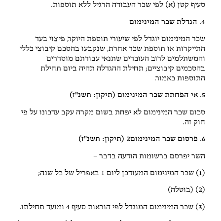
סעיף קטן (א) לפי שכר העבודה הרגיל ללא תוספות.
4. הגדלת שכר המינימום
שכר המינימום יוגדל לפי שיעורי תוספת היוקר, פיצוי בעד
התייקרות או תוספת שכר אחרת, שנקבעו בהסכם קיבוצי כללי
והמשתלמים לרוב העובדים שתנאי עבודתם מוסדרים
בהסכמים קיבוציים; תחילת ההגדלה תהיה ביום תחילת
התוספות כאמור.
5. אי הפחתת שכר המינימום (תיקון: תשנ"ז)
סכום שכר המינימום לא יפחת בשום מקרה עקב עדכונו על פי
חוק זה.
6. פרסום שכר המינימום2 (תיקון: תשנ"ז)
השר יפרסם ברשומות הודעה בדבר –
(1) שכר המינימום המעודכן ליום 1 באפריל של כל שנה;
(2) (בוטלה)
(3) שכר המינימום המוגדל לפי הוראות סעיף 4 ומועד תחילתו.