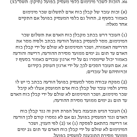
6א. הזכות לשכר מינימום כלפי מעסיק בפועל (תיקון: תשס"ב3)
(א) זכות עובד של קבלן כוח אדם לתשלום שכר מינימום
כאמור בסעיף 2, תחול גם כלפי המעסיק בפועל אם התקיים
אחד מאלה:
(1) העובד דרש בכתב מקבלן כוח האדם את תשלום שכר
המינימום, מסר למעסיק בפועל הודעה בכתב ולפיה מסר את
הדרישה האמורה, ושכר המינימום לא שולם על ידי קבלן כוח
האדם עד תום 21 ימים ממועד מסירת ההודעה; דרישה והודעה
כאמור יכול שיימסרו גם על ידי ארגון עובדים כאמור בסעיף 7
או, אם העובד הסכים לכך, על ידי ארגון העוסק בקידום
זכויותיהם של עובדים;
(2) מפקח עבודה מסר למעסיק בפועל הודעה בכתב כי יש לו
מידע ולפיו עובד של קבלן כוח אדם המועסק אצלו לא קיבל
שכר מינימום, ושכר המינימום לא שולם על ידי קבלן כוח האדם
עד תום 21 ימים ממועד מסירת ההודעה;
(3) העובד הגיש תובענה בשל הפרת חוק זה נגד קבלן כוח
האדם ונגד המעסיק בפועל, גם אם לא נמסרו קודם לכן הודעה
או דרישה בהתאם לפסקה (1) או (2) לפי הענין, ושכר
המינימום לא שולם על ידי קבלן כוח האדם עד תום 21 ימים
ממועד מסירת התובענה למעסיק בפועל.