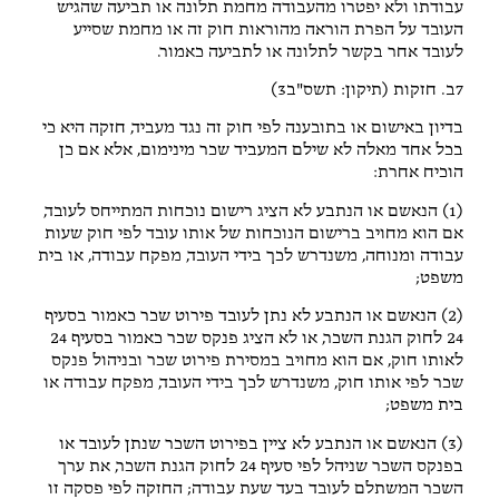
עבודתו ולא יפטרו מהעבודה מחמת תלונה או תביעה שהגיש
העובד על הפרת הוראה מהוראות חוק זה או מחמת שסייע
לעובד אחר בקשר לתלונה או לתביעה כאמור.
7ב. חזקות (תיקון: תשס"ב3)
בדיון באישום או בתובענה לפי חוק זה נגד מעביד, חזקה היא כי
בכל אחד מאלה לא שילם המעביד שכר מינימום, אלא אם כן
הוכיח אחרת:
(1) הנאשם או הנתבע לא הציג רישום נוכחות המתייחס לעובד,
אם הוא מחויב ברישום הנוכחות של אותו עובד לפי חוק שעות
עבודה ומנוחה, משנדרש לכך בידי העובד, מפקח עבודה, או בית
משפט;
(2) הנאשם או הנתבע לא נתן לעובד פירוט שכר כאמור בסעיף
24 לחוק הגנת השכר, או לא הציג פנקס שכר כאמור בסעיף 24
לאותו חוק, אם הוא מחויב במסירת פירוט שכר ובניהול פנקס
שכר לפי אותו חוק, משנדרש לכך בידי העובד, מפקח עבודה או
בית משפט;
(3) הנאשם או הנתבע לא ציין בפירוט השכר שנתן לעובד או
בפנקס השכר שניהל לפי סעיף 24 לחוק הגנת השכר, את ערך
השכר המשתלם לעובד בעד שעת עבודה; החזקה לפי פסקה זו