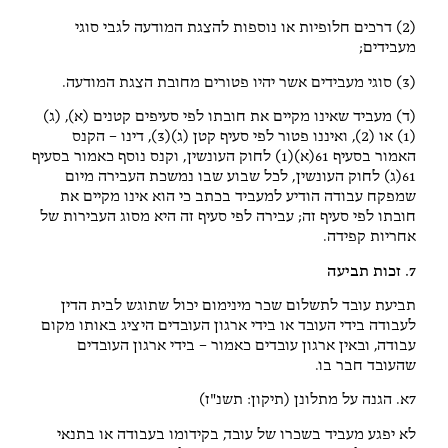
(2) דרכים חלופיות או נוספות להצגת המודעה לגבי סוגי
מעבידים;
(3) סוגי מעבידים אשר יהיו פטורים מחובת הצגת המודעה.
(ד) מעביד שאינו מקיים את חובתו לפי סעיפים קטנים (א), (ג)
(1) או (2), ואיננו פטור לפי סעיף קטן (ג)(3), דינו – הקנס
האמור בסעיף 61(א)(1) לחוק העונשין, וקנס נוסף כאמור בסעיף
61(ג) לחוק העונשין, לכל שבוע שבו נמשכת העבירה מיום
שמפקח עבודה הודיע למעביד בכתב כי הוא אינו מקיים את
חובתו לפי סעיף זה; עבירה לפי סעיף זה היא מסוג העבירות של
אחריות קפידה.
7. זכות תביעה
תביעת עובד לתשלום שכר מינימום יכול שתוגש לבית הדין
לעבודה בידי העובד או בידי ארגון העובדים היציג באותו מקום
עבודה, ובאין ארגון עובדים כאמור – בידי ארגון העובדים
שהעובד חבר בו.
7א. הגנה על מתלונן (תיקון: תשנ"ז)
לא יפגע מעביד בשכרו של עובד, בקידומו בעבודה או בתנאי