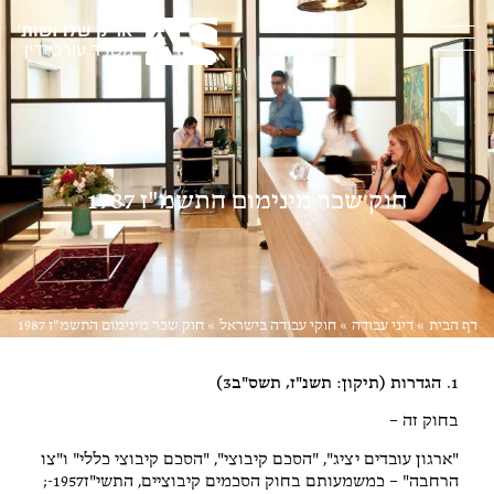
חוק שכר מינימום התשמ"ז 1987
דף הבית
»
דיני עבודה
»
חוקי עבודה בישראל
»
חוק שכר מינימום התשמ"ז 1987
1. הגדרות (תיקון: תשנ"ז, תשס"ב3)
בחוק זה –
"ארגון עובדים יציג", "הסכם קיבוצי", "הסכם קיבוצי כללי" ו"צו
הרחבה" – כמשמעותם בחוק הסכמים קיבוציים, התשי"ז1957-;