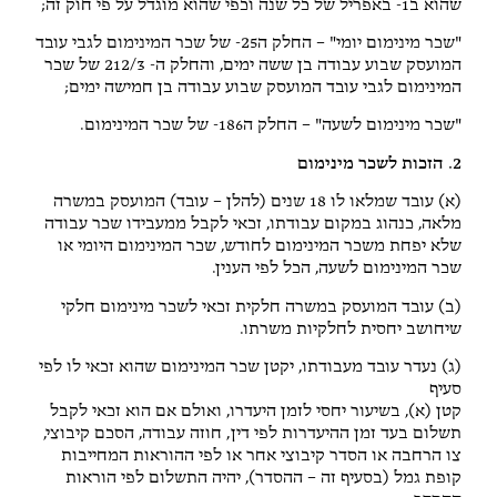
שהוא ב1- באפריל של כל שנה וכפי שהוא מוגדל על פי חוק זה;
"שכר מינימום יומי" – החלק ה25- של שכר המינימום לגבי עובד
המועסק שבוע עבודה בן ששה ימים, והחלק ה- 212/3 של שכר
המינימום לגבי עובד המועסק שבוע עבודה בן חמישה ימים;
"שכר מינימום לשעה" – החלק ה186- של שכר המינימום.
2. הזכות לשכר מינימום
(א) עובד שמלאו לו 18 שנים (להלן – עובד) המועסק במשרה
מלאה, כנהוג במקום עבודתו, זכאי לקבל ממעבידו שכר עבודה
שלא יפחת משכר המינימום לחודש, שכר המינימום היומי או
שכר המינימום לשעה, הכל לפי הענין.
(ב) עובד המועסק במשרה חלקית זכאי לשכר מינימום חלקי
שיחושב יחסית לחלקיות משרתו.
(ג) נעדר עובד מעבודתו, יקטן שכר המינימום שהוא זכאי לו לפי
סעיף
קטן (א), בשיעור יחסי לזמן היעדרו, ואולם אם הוא זכאי לקבל
תשלום בעד זמן ההיעדרות לפי דין, חוזה עבודה, הסכם קיבוצי,
צו הרחבה או הסדר קיבוצי אחר או לפי ההוראות המחייבות
קופת גמל (בסעיף זה – ההסדר), יהיה התשלום לפי הוראות