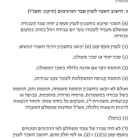
ההסדר.
3. חישוב השכר לענין שכר המינימום (תיקון: תשנ"ז)
(א) השכר שיובא בחשבון לענין סעיף 2 יהיה שכר העבודה
שמשלם מעביד לעובדו בעד יום עבודה רגיל כנהוג במקום
עבודתו.
(ב) לענין סעיף קטן (א) יבואו בחשבון רכיבי השכר הבאים:
(1) שכר יסוד או שכר משולב;
(2) תוספת יוקר אם איננה כלולה בשכר המשולב;
(3) תוספת קבועה המשתלמת לעובד עקב עבודתו,
ואולם לא יובאו בחשבון תוספת משפחה, תוספת ותק, תוספת
בשל עבודה במשמרות, פרמיה מדודה, מוסכמת, קבועה או
קבוצתית, משכורת י"ג, מענקים על בסיס שנתי, והחזר הוצאות
לרבות הוצאות כלכלה, אש"ל ונסיעות שמשלם המעביד.
(ג) (בוטל)
(ד) לא היה שכרו של עובד משתלם לפי הרכיבים המנויים
בסעיף קטן (ב)(1) ו-(2), או לפי חלק מהם, יחושב השכר לענין