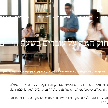
 נזיקין
ביטוח לאומי
אזרחי עסקי
דיני ביטוח
מן העיתונות
שאלות ות
וק הגנה על עובדים בשעת חירום
דף הבית
»
דיני עבודה
»
חוקי עבודה בישראל
»
חוק הגנה על עובדים בשעת חירום
ובדים בשעת חירום נחקק בשנת 2006 והוא אחד מחוקי המגן הצעירים הקיימים.חוק זה נחקק בעקבות צורך שעלה
תחת איום טילים ממושך אשר פגע ביכולתם להגיע למקום עבודתם.
ם עבודתם ולעבוד עקב מצב מיוחד בעורף, או עקב סגירת מוסדות
ורף.