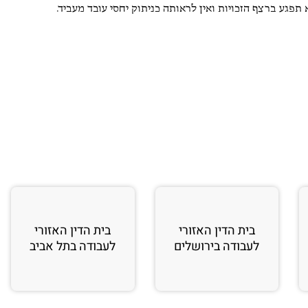
 תפגע ברצף הזכויות ואין לראותה כניתוק יחסי עובד מעביד.
י חיון
Barak Topaz
גוסט 2026
2 אוגוסט 2026
מד על שירות אדיב ומענה
מקצועיים ואדיבים מאוד. הייתה לי
שאלה והתייעצתי איתם. עשו זאת
ברצון ובמקצועיות.
בית הדין האזורי
בית הדין האזורי
לעבודה בירושלים
לעבודה בתל אביב