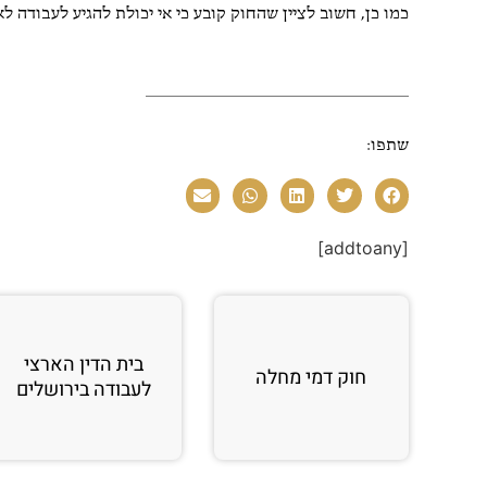
כמו כן, חשוב לציין שהחוק קובע כי אי יכולת להגיע לעבודה לא
ש
4 או
תודה לאח
מקצועי
שתפו:
[addtoany]
בית הדין הארצי
חוק דמי מחלה
לעבודה בירושלים