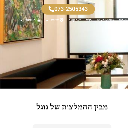
073-2505343
שובות
מידע מקצועי
בלוג
צור קשר
שפות
סושיאל
מבין ההמלצות של גוגל