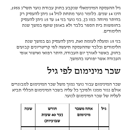
גיל ההעסקה המינימאלי שנקבע בחוק עבודת נוער תשי"ג 1953,
הינו 14 שנים. כלומר נוער מתחת לגיל 14 ניתן להעסיק רק
בהיתר מיוחד. כמו כן, בני נוער בני 14 עד 15 ניתן להעסיק
בחופשות בית הספר בלבד ולא באופן שוטף במשך שנת
הלימודים.
בני 15 ומעלה לעומת זאת, ניתן להעסיק גם במשך שנת
הלימודים ובלבד שההעסקה תיעשה לפי קריטריונים קבועים
בחוק, באשר לאורך יום העבודה, היתר רפואי ואישור אופי
העבודה אשר יפורטו בהמשך.
שכר מינימום לפי גיל
שכר המינימום עבור נוער נמוך משל שכר המינימום למבוגרים
אולם נגזר ממנו ולפיכך כל עליה בשכר המינימום הכללי תביא
לעליה של שכר המינימום לנוער.
גיל
אחוז משכר
חודש
שעה
מינימום
(עד 40 שעות
שבועיות)