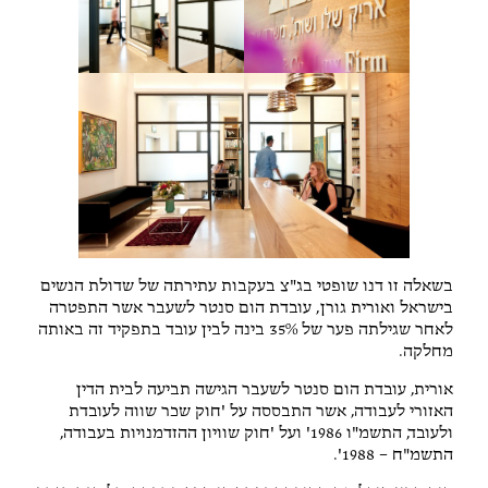
בשאלה זו דנו שופטי בג"צ בעקבות עתירתה של שדולת הנשים
בישראל ואורית גורן, עובדת הום סנטר לשעבר אשר התפטרה
לאחר שגילתה פער של 35% בינה לבין עובד בתפקיד זה באותה
מחלקה.
אורית, עובדת הום סנטר לשעבר הגישה תביעה לבית הדין
האזורי לעבודה, אשר התבססה על 'חוק שכר שווה לעובדת
ולעובד, התשמ"ו 1986' ועל 'חוק שוויון ההזדמנויות בעבודה,
התשמ"ח – 1988'.