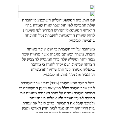
עם זאת, בית המשפט העליון השתכנע כי הוכחת
עילת התביעה לפי חוק שכר שווה עומדת ברף
הראייתי המינימאלי הנדרש הנדרש לפי סעיטף 2
לחוק שיוויון הזדמנויות להעברת נטל ההוכחה
בתביעה, למעסיק.
משהוכח על ידי העובדת כי ישנו עובד באותה
חברה, משרה ובאותם נסיבות אשר מרוויח שכר
גבוה יותר ומשלא עלה בידי המעסיק להצביע על
הצדקה עניינית, ישנו יסוד להניח כי מדובר
באפליה אסורה לפי חוק שיוויון הזדמנויות
ולהעביר את נטל ההוכחה למעסיק.
בשל הפער המשמעותי (35%) שבין שכר העובדת
לבין שכר העובד שלל בג"צ את טיעון המעסיקה כי
דרישת העובד ומו"מ על שכר העבודה מהווים את
הסיבה לפערי השכר ולא אפליה בין המינים
ולפיכך קיבל את התביעה. בג"צ קיבל את עמדת
בית הדין האזורי המנוגד לבית הדין הארצי וקבע