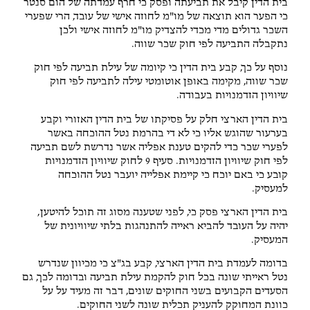
בית הדין קיבל את תביעתה ופסק כי חרף עמדתה של הום סנטר
כי הפער הוא תוצאה של מו"מ לחוזה אישי של עובד, הרי שפערי
השכר גדולים מדי מכדי להצדיק מו"מ לחוזה אישי ולכן
נתקבלה התביעה לפי חוק שכר שווה.
נוסף על כך, קבע בית הדין כי קיומה של עילת תביעה לפי חוק
שכר שווה, מקימה באופן אוטומטי עילה לתביעה לפי חוק
שיוויון הזדמנויות בעבודה.
בית הדין הארצי חלק על פסיקתו של בית הדין האזורי וקבע
בערעור שהוגש אליו כי לא די בהרמת נטל ההוכחה באשר
לפערי שכר כדי להקים טענת אפליה אשר נדרשת לשם תביעה
לפי חוק שיוויון הזדמנויות. סעיף 9 לחוק שיוויון הזדמנויות
קובע כי באם יוכח כי קיימת אפלייה יועבר נטל ההוכחה
למעסיק.
בית הדין הארצי פסק כי, לפני שטענה מסוג זה תוכל להיטען,
יהיה על העובד להביא ראייה להתנהגות בלתי שיוויונית של
המעסיק.
בדומה לעמדת בית הדין הארצי, קבע בג"צ כי מכיוון שנדרש
נטל ראייתי שונה בכל חוק להקמת עילת תביעה ובדומה לכך, גם
הסעדים הקבועים בשני החוקים שונים, דבר זה מעיד על על
כוונת המחוקק להעניק תכלית שונה לשני החוקים.