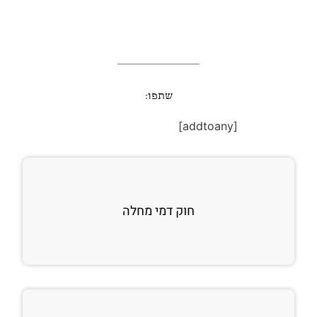
שתפו:
[addtoany]
חוק דמי מחלה