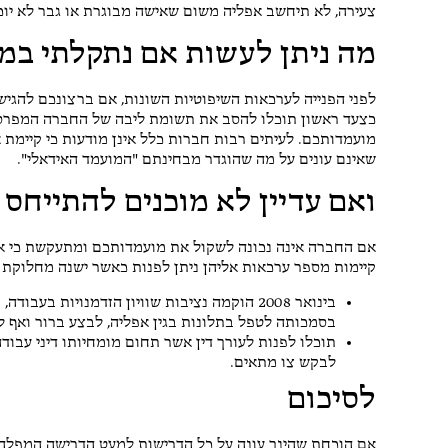
צעירה, לא תיחשב אפליה משום שאישה מבוגרת או גבר לא יו
מה ניתן לעשות אם נתקלתי במ
לפני הפנייה לערכאות השיפוטיות השונות, אם ברצונכם להגי
כצעד ראשון תוכלו להסב את תשומת ליבה של החברה המפרסמ
מועמדותכם. לעיתים רבות חברות כלל אינן מודעות כי קיימת 
שאינם עונים על מה שהוגדר מבחינתם "המועמד האידאלי".
ואם עדיין לא מוכנים להתייחס 
אם החברה אינה נכונה לשקול את מועמדותכם ומתעקשת כי אינכ
קיימות מספר ערכאות אליהן ניתן לפנות כאשר ישנה מחלוקת ב
בינואר 2008 הוקמה נציבות שוויון הזדמנויות 
בסמכותה לטפל בתלונות בגין אפליה, לבצע ברור ואף ל
תוכלו לפנות לעורך דין אשר תחום מומחיותו דיני עבוד
לבקש צו מתאים.
לסיכום
אם הוכחת שהינך עונה על כל הדרישות למעט הדרישה המפלה ומ