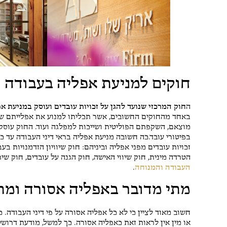
ש
4 או
תודה לאח
מקצועי
חוקים למניעת אפליה בעבודה
ה
חוק המרכזי שנועד להגן על זכויות עובדים ועוסק במניעת אפלי
באחד מהחוקים החשובים, אשר תכליתו למנוע את אפלייתם של 
מוצאם, השקפתם הפוליטית ושייכות למפלגה ועוד. החוק עוסק
בפיטורי עובד.כה חשובה מניעת אפליה בראי דיני העבודה עד 
זכויות עובדים מפני אפליה וביניהם: חוק שיוויון הזדמנויות ב
הטרדה מינית, חוק שיווי האישה, חוק הגנה על עובדים, חוק שיר
העבודה והמנוחה
.
מתי מדובר באפליה אסורה ומתי
חשוב מאוד לציין כי לא כל אפליה אסורה על פי דיני העבודה.
או מין אין לראות זאת כאפליה אסורה. כך למשל, מודעת דרו