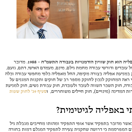
י חיון
Barak Topaz
גוסט 2026
2 אוגוסט 2026
מד על שירות אדיב ומענה
מקצועיים ואדיבים מאוד. הייתה לי
שאלה והתייעצתי איתם. עשו זאת
ברצון ובמקצועיות.
ה הוא חוק שוויון הזדמנויות בעבודה התשמ"ח – 1988.
מדובר
עובדים ודורשי עבודה מחמת גילם, מינם, מעמדם האישי, דתם, גזעם,
 במניעת אפליה בצורה מקיפה, החל מאפליה כלפי מחפשי עבודה וכלה
כי ראה המחוקק לנכון לחוקק מספר רב של חוקים ותקנות המגנים על
עבודה, חוק השכר השווה לעובד ולעובדת, חוק עבודת נשים, חוק למניעת
ות המדינה (מינויים), חוק חיילים משוחררים,
ו
סעיף 9ג' לחוק שעות
 באפליה לגיטימית?
 כאשר מדובר בתפקיד אשר אופי התפקיד ומהותו מחייבים מגבלת גיל
שים המפרסמת כי דרושה שחקנית צעירה לתפקיד המגלם דמות בחורה