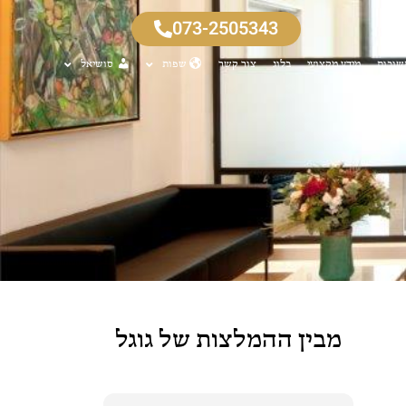
073-2505343
שובות
מידע מקצועי
בלוג
צור קשר
שפות
סושיאל
מבין ההמלצות של גוגל