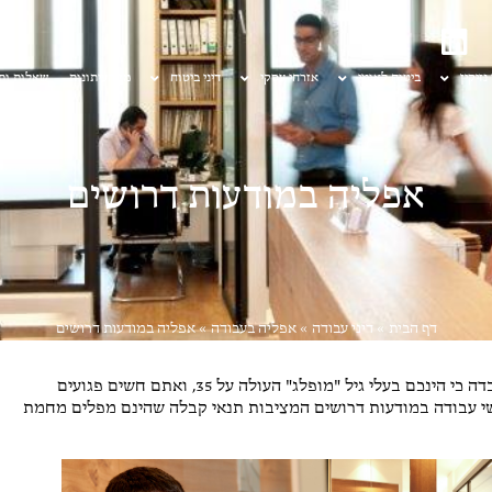
 נזיקין
ביטוח לאומי
אזרחי עסקי
דיני ביטוח
מן העיתונות
שאלות ות
אפליה במודעות דרושים
דף הבית
»
דיני עבודה
»
אפליה בעבודה
»
אפליה במודעות דרושים
אם נתקלתם במודעה זו, עניתם על כל הקריטריונים מלבד העובדה כי הינכם בעלי גיל "מופלג" העולה על 35, ואתם חשים פגועים
רשי עבודה במודעות דרושים המציבות תנאי קבלה שהינם מפלים מחמת