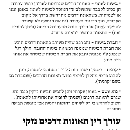
* ביטוח לאומי
– תאונות דרכים שגורמות לאובדן כושר עבודה
הן בסיס לקצבה שתשולם ע"י המוסד לביטוח לאומי, באופן זמני
או לצמיתות. כשתאונת דרכים מתרחשת בדרך אל מקום
העבודה, תוך כדי יום העבודה (גם אם הנסיעה לא קשורה
לתפקיד עצמו) או בדרך חזרה מהעבודה הביתה (וניתן להוכיח
זאת) – התאונה תיחשב כתאונת עבודה.
* חברת ביטוח
– נהג רכב שהיה מעורב בתאונת דרכים תובע
את חברת הביטוח שממנה רכש את ביטוח החובה. הולך רגל
שנפגע ע"י מכונית יתבע את חברת הביטוח שביטחה את אותו
רכב פוגע.
* קרנית
– כשאין ביטוח חובה לרכב האחראי לתאונה, ניתן
לתבוע פיצוי מהקרן לפיצוי נפגעי תאונות הדרכים (שמוכרת גם
בשם 'קרנית').
* נהג אשם
– באופן עקרוני ניתן להגיש תביעת נזיקין כנגד נהג
שגרם לתאונת דרכים (ושניתן להוכיח את אחריותו לתאונה).
חשוב להדגיש כי רק לעיתים רחוקות יחסית אכן מוגשת תביעה
מסוג זה.
עורך דין תאונות דרכים נזקי