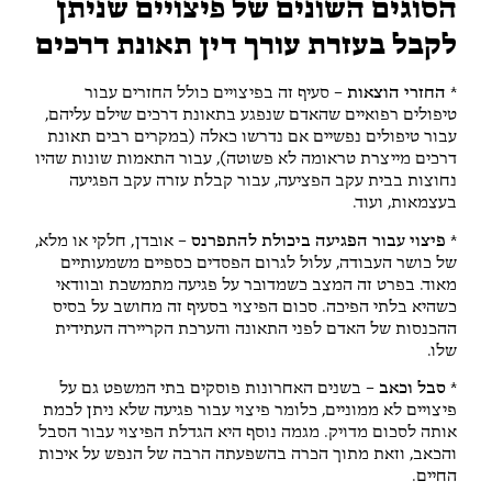
הסוגים השונים של פיצויים שניתן
לקבל בעזרת עורך דין תאונת דרכים
* החזרי הוצאות
– סעיף זה בפיצויים כולל החזרים עבור
טיפולים רפואיים שהאדם שנפגע בתאונת דרכים שילם עליהם,
עבור טיפולים נפשיים אם נדרשו כאלה (במקרים רבים תאונת
דרכים מייצרת טראומה לא פשוטה), עבור התאמות שונות שהיו
נחוצות בבית עקב הפציעה, עבור קבלת עזרה עקב הפגיעה
בעצמאות, ועוד.
* פיצוי עבור הפגיעה ביכולת להתפרנס
– אובדן, חלקי או מלא,
של כושר העבודה, עלול לגרום הפסדים כספיים משמעותיים
מאוד. בפרט זה המצב כשמדובר על פגיעה מתמשכת ובוודאי
כשהיא בלתי הפיכה. סכום הפיצוי בסעיף זה מחושב על בסיס
ההכנסות של האדם לפני התאונה והערכת הקריירה העתידית
שלו.
* סבל וכאב
– בשנים האחרונות פוסקים בתי המשפט גם על
פיצויים לא ממוניים, כלומר פיצוי עבור פגיעה שלא ניתן לכמת
אותה לסכום מדויק. מגמה נוסף היא הגדלת הפיצוי עבור הסבל
והכאב, וזאת מתוך הכרה בהשפעתה הרבה של הנפש על איכות
החיים.