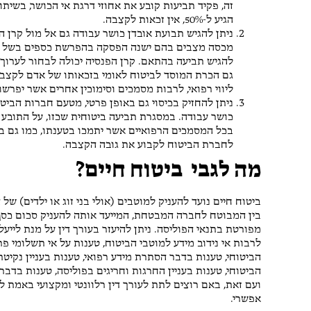
זה, פקיד תביעות קובע את אחוזי דרגת אי הכושר, בשית
הגיע ל-50%, אין זכאות לקצבה.
ניתן להגיש תבועת אובדן כושר עבודה גם אל מול קרן ה
מכסה מצבים בהם ישנה הפסקה בהפרשת כספים בשל אובד
להגיש תביעה בהתאם. קרן הפנסיה יכולה לבחור לערוך 
גם הכרת המוסד לביטוח לאומי בזכאותו של אדם לקצבה
ליווי רפואי, לרבות מסמכים וסימוכין אחרים אשר יפרש
ניתן להחזיק בכיסוי גם באופן פרטי, מטעם חברות הביטו
כושר עבודה. במסגרת תביעה ביטוחית שכזו, על התובע ל
בכל המסמכים הרפואיים אשר יתמכו בטענתו, כמו גם בתל
לחברת הביטוח לקבוע את גובה הקצבה.
מה לגבי ביטוח חיים?
ביטוח חיים נועד להעניק למוטבים (אולי בני זוג או ילדים) ש
בין המבוטח לחברה המבטחת, המייעד אותה להעניק סכום כסף
מפורטת בתנאי הפוליסה. ניתן להיעזר בעורך דין על מנת לייע
לרבות אי נידוב מידע למוטבי הביטוח, טענות על אי תשלומי פ
הביטוחי, טענות בדבר הסתרת מידע רפואי, טענות בעניין נקיט
הביטוחי, טענות בעניין החרגות וחריגים בפוליסה, טענות בדבר
ועם זאת, באם רוצים לתת לעורך דין רלוונטי ומקצועי באמת
אפשרי.