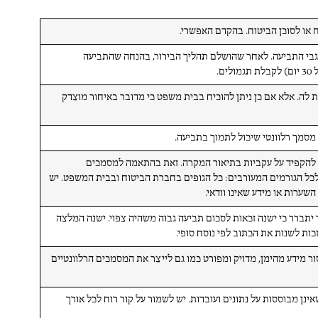
ח או לסוכן הביטוח. בהקדם האפשרי.
גבי התביעה. לאחר שהושלם תהליך הבירור, בהנחה שהתביעה
ם.
 לה. אלא אם כן ניתן להוכיח בבית משפט כי מדובר באיחור מוצדק
 מסמך רלוונטי שיכול לתמוך בתביעה.
 להקפיד על עקביות בתיאור המקרה. זאת בהתאמה למסמכים
לכל הגורמים המעורבים: כל הגופים בחברת הביטוח ובבית המשפט. יש
ערות או מידע שאינו וודאי.
יתברר כי ישנה זכאות לסכום תביעה גבוה משהיה צפוי. ישנה המלצה
כות לשנות את הכתוב לפי נוסח סופי.
מידע מהימן, מדויק ומפורט כמו גם לייצר את המסמכים הרלוונטיים
ינן מבוססות על נתונים ועובדות. יש לשמור על קור רוח לכל אורך