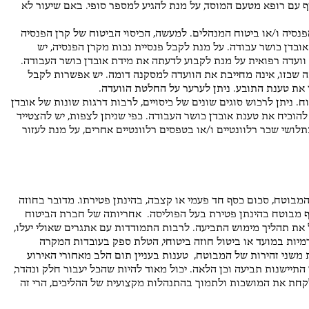
וף עם רופא מטעם המוסד, על מנת להגיע למספר סופי. באם שיעור לא
פנסיה ו/או ביטוח המנהלים. למעשה, הכיסוי הביטוח של קרן הפנסיה
ן כושר עבודה. על מנת לקבל פנסיית נכות מקרן הפנסיה, יש
וועדה רפואית על מנת לקבוע לדעתה את מידת אובדן כושר העבודה.
 שכזו, אינה מחייבת את הוועדה למסקנה דומה. יש אפשרות לקבל
ו את טענת התובע. ניתן לערער על החלטת הוועדה.
ח. ניתן לרכוש סוגים שונים של כיסויים, לרבות דרגות שונות של אובדן
הוכיח את טענת אובדן כושר העבודה. כפי שניתן לצפות, יש להצטייד
ושי שכר רלוונטיים ו/או בטפסים רלוונטיים אחרים, על מנת לעזור
ל המבוטח, סכום כסף חד פעמי או קצבה, בהינתן פטירתו. מדובר בחוזה
 מבוטח בהינתן פטירת בעל הפוליסה. אחריותה של חברת הביטוח
ל את תהליך מימוש התביעה. לרבות התמודדות עם אתגרים שאולי יעלו,
רמיות במועד או ביטול חוזה ביטוחי, הטלת ספק בעובדות המקרה
ת משני זהירות של המבוטח, טענות בעניין תום הלב מאחורי האירוע
 התיישנות תביעה וכן הלאה. יכול מאוד להיות שהכל יעבור חלק ונהדר,
 לקחת את המושכות ולתמוך בהתנהלות מקצועית של ההליכים, הרי זה