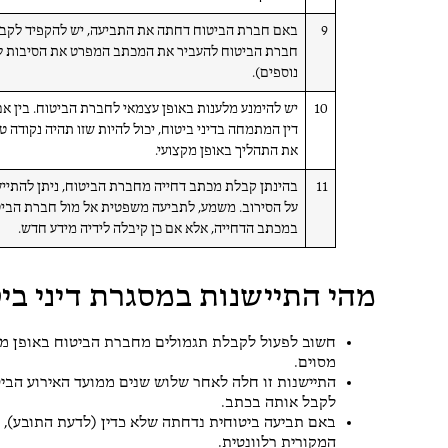
9
באם חברת הביטוח דחתה את התביעה, יש להקפיד לקבל 
נוספים).
10
יש להימנע מלענות באופן עצמאי לחברת הביטוח. בין א
דין המתמחה בדיני ביטוח, יכול להיות שזו תהיה נקודה ט
את התהליך באופן מקצועי.
11
בהינתן קבלת מכתב דחייה מחברת הביטוח, ניתן להתייעץ
על הסירוב. משמע, לתביעה משפטית אל מול חברת הביט
במכתב הדחייה, אלא אם כן קיבלה לידיה מידע חדש.
מהי התיישנות במסגרת דיני בי
חשוב לפעול לקבלת תגמולים מחברת הביטוח באופן מידי,
מסוים.
התיישנות זו חלה לאחר שלוש שנים ממועד האירוע הביט
לקבל אותה בכתב.
באם תביעה ביטוחית נדחתה שלא כדין (לדעת התובע), 
המקורית רלוונטית.