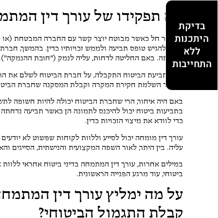
מה תפקידו של עורך דין המתמ
בדיקת
היתכנות
הסיפור חל כאשר מבוטח יוצר קשר עם החברה המבטחת (או סוכ
ללא
ממנו להגיש טופס תביעה ולממש זכויותיו כדין. בהמשך, חברת
לדחותה. באם החליטה לדחות, עליה לנמק ("חובת ההנמקה").
התחייבות
ממועד השלמת חקירת המקרה וקבלת המסקנה שחברת הביטו
באם היה איחור, הרי שחברת הביטוח יכולה להיות חשופה לתש
בתביעות ביטוח יכול להיכנס לתמונה הן כאשר תביעה נדחתה ו
כדי לוודא את מיצוי הזכויות כדין.
עורך דין מומחה יכול לסייע וללוות לקוחות שפשוט לא יודעים
עליה. בין היתר, לאור השפה המקצועית והנישתית, הסייגים והא
במילים אחרות, עורך דין המתמחה בדיני ביטוח אחראי ללוות
ביטוחי, עוד מרגע הפנייה הראשונית.
על מה ימליץ עורך דין המתמחה
קבלת התגמול הביטוחי?