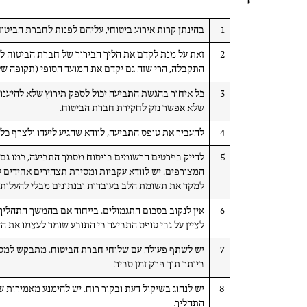
1
בהינתן קרות אירוע ביטוחי, עליהם לפנות לחברת הביטו
2
זאת על מנת לקדם את הליך הבירור של חברת הביטוח ל
התקבלה, הרי שזה גם יקדם את המועד הסופי (תקופה של 30 יום) לקבלת תגמולי
3
כל איחור בהגשת התביעה יכול לספק תירוץ שלא להיענות
שלא אפשר נזק לחקירת חברת הביטוח.
4
להעביר את טופס התביעה, לוודא שהגיע ליעדו ולצרף כל
5
לדייק בפרטים הרשומים בניסוח מסמך התביעה, כמו גם
המצורפים. יש לוודא עקביות ומסירת תצהירים אחידים 
למקד את תשומת הלב בעובדות ובנתונים מבלי להעלות הש
6
אין לנקוב בסכום התגמולים. בייחוד אם בהמשך התהליך 
לציין על גבי טופס התביעה כי התובע שומר לעצמו את הז
7
יש לשתף פעולה עם שלוחי חברת הביטוח. מתבקש למסור 
ביותר תוך פרק זמן סביר.
8
יש לנהוג בשיקול דעת ובקור רוח. יש להימנע מאמירות שא
התהליך.