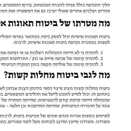
הליך התביעה כולל פנייה לחברה המבטחת, צירוף המסמכים, די
אחרים ושלבים אחרים שאולי יערבו גם את המשטרה ואת המוסד
מה מטרתו של ביטוח תאונות אי
ביטוח תאונות אישיות יכול לספק כיסוי, כמתואר בפרטי הפולי
לעשות במסגרת תביעת ביטוח תאונות אישיות, לרבות:
להוכיח כי לא הייתה התנהלות רשלנות או אי נקיטת אמצ
להוכיח קיומה של פגיעה פיזית או נזק / התרחשות המק
להוכיח קיומה של פוליסה תקפה בזמן המקרה הביטוחי
מה לגבי ביטוח מחלות קשות?
ביטוח מחלות קשות מציע פיצוי כספי בהינתן הצגת אבחון ל
בתחום זה, יכול לסייע לתובע לייעל את ההליכים המשפטיים, כ
שהמחלה הייתה קיימת קודם להצטרפות, שהייתה הסתרה של מי
עונה על ההגדרה הביטוחית, שהייתה התיישנות וכן הלאה – עורך
לפרטים נוספות אודות סוגים שונים של תביעות ביטוח, לרבות 
משרדנו. משרדנו מייעץ ומייצג לקוחות מעל לשני עשורים, כמו גם זכה בדירוג BDI כאחד ממשרדי