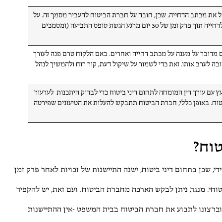
את מכתב הדחייה. שכן, חובה על חברת הביטוח להעביר מסמך זה. על
חברת הביטוח להעביר את המכתב המפרט את הסיבות לדחייה תוך פרק זמן של 30 יום מרגע הגשת טופס התביעה (ומסמכים
ם מדובר על מענה על מכתב דחייה ואחרים. באם הלקוח טרם פנה לעורך
ובה לערב אותו. זאת כדי לשמור על שיקול דעת, קור רוח ולהמשיך לנהל
 עם עורך דין המומחה לתחום דיני ביטוח כדי לבדוק היתכנות לערעור
וח. באופן כללי, חברת הביטוח תתבקש להעלות את הטיעונים שפירטה
טוח?
 שכן בתחום דיני ביטוח, ישנה התיישנות של זכויות לאחר פרק זמן
וחי. מנגד, ניתן לבקש הארכה מחברת הביטוח. ועם זאת, יש להקפיד
וברצונו לתבוע את חברת הביטוח בבית המשפט -אין ההתיישנות