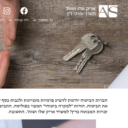
על המשרד
דיני עבודה
דיני
חברות הביטוח יודעות להציע פרמיות מעניינות ולגבות כסף ע
את הביטוח, הודות "למקרה ביטוחי" המצוי בפוליסה, התבי
זכויות המבוטח כדין? למשרד אריק שלו ושות', התשובה.