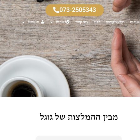
073-2505343
שובות
מידע מקצועי
בלוג
צור קשר
שפות
סושיאל
מבין ההמלצות של גוגל