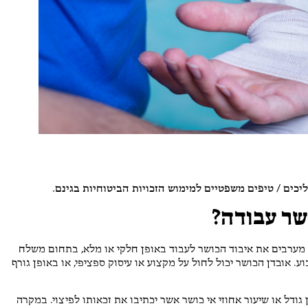
י חיון
Barak Topaz
גוסט 2026
2 אוגוסט 2026
מד על שירות אדיב ומענה
מקצועיים ואדיבים מאוד. הייתה לי
שאלה והתייעצתי איתם. עשו זאת
ברצון ובמקצועיות.
יכים / טיפים משפטיים למימוש הזכויות הביטוחיות בגינם.
שר עבודה?
 מערבים את איבוד הכושר לעבוד באופן חלקי או מלא, בתחום משלח
וע. אובדן הכושר יכול לחול על מקצוע או עיסוק ספציפי, או באופן גורף
גודל או שיעור אחוזי אי כושר אשר יכתיבו את זכאותו לפיצוי. במקרה