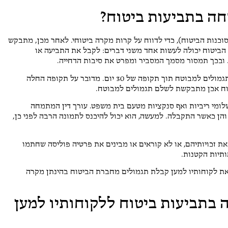
חה בתביעות ביטוח?
נות הביטוח), כדי לדווח על קרות מקרה ביטוחי. לאחר מכן, מתבקש
 הביטוח יכולה לעשות אחד משני דברים: לקבל את התביעה או
 ובכך תמסור מסמך המסביר ומפרט את סיבות הדחייה.
באם תביעת הביטוח התקבלה, על חברת הביטוח לשלם את התגמולים למבוטח תוך תקופה של 30 יום. מדובר על תקופה החלה
ח אכן מתבקשת לשלם תגמולים למבוטח.
לומי ריביות ואף סנקציות מטעם בית משפט. עורך דין המתמחה
הן כאשר התקבלה. למעשה, הוא יכול להיכנס לתמונה הרבה לפני כן,
 את זכויותיהם, או לא קוראים או מבינים את פרטיה פוליסה שחתמו
ותיות הקטנות.
 את לקוחותיו למען קבלת תגמולים מחברת הביטוח בהינתן מקרה
 בתביעות ביטוח ללקוחותיו למען