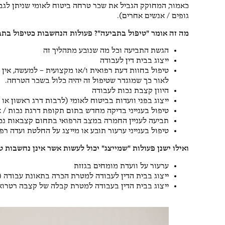
כאמור, המחוקק הגביל את שכר טרחה ביטוח לאומי שניתן לגב
ש
גופים / אנשים אחרים).
4 או
מה זה אומר "טיפול בתביעה"? פעולות הנחשבות כטיפול בתבי
תודה לאח
הגשת התביעה וכל מה שנובע מתהליך זה
ייצוג בבית דין לעבודה
מקצועי
טיפול בחוות דעת רפואית ו/או מקצועית – למעשה, אין 
לאור כך שמוגדר שטיפול זה יהיה כלול בשכר הטרחה.
היוון קצבת נכות לעבודה
ייצוג בפני וועדות בביטוח לאומי (לרבות דרג ראשון או
טיפול בענייני בדיקה מחדש בתום תקופת דרגת נכות / א
תביעה לעניין החמרה במצב הרפואי בתחום קצבאות נכ
טיפול בענייני ערעור תובע או מייצג על החלטת ועדה רפ
ואילו ישנן פעולות "שמייצג" יכול לעשות אשר אינן נחשבות ט
ערעור על וועדת מומחים בגזזת
ייצוג בבית הדין לעבודה למטרת הכרה בתאונת עבודה (
ייצוג בבית הדין בעבודה למטרת קבלה של קצבה רטרואקטיבית 