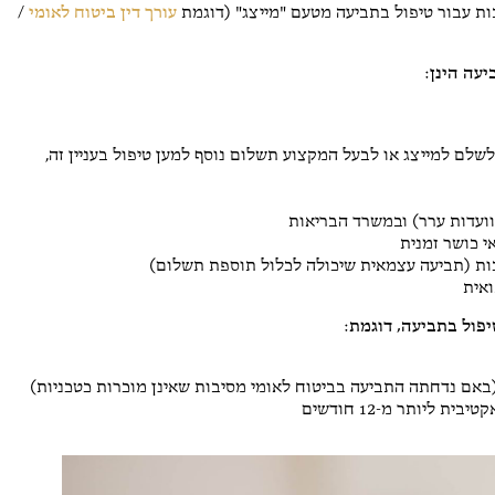
ות עבור טיפול בתביעה מטעם "מייצג" (דוגמת
עורך דין ביטוח לאומי
/
י חיון
Barak Topaz
גוסט 2026
2 אוגוסט 2026
עה הינן:
מד על שירות אדיב ומענה
מקצועיים ואדיבים מאוד. הייתה לי
שאלה והתייעצתי איתם. עשו זאת
לשלם למייצג או לבעל המקצוע תשלום נוסף למען טיפול בעניין זה,
ברצון ובמקצועיות.
 וועדות ערר) ובמשרד הבריאות
י כושר זמנית
ות (תביעה עצמאית שיכולה לכלול תוספת תשלום)
ואית
יפול בתביעה, דוגמת:
באם נדחתה התביעה בביטוח לאומי מסיבות שאינן מוכרות כטכניות)
ליותר מ-12 חודשים