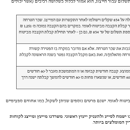
לום עבור הייצוג, הוא אמור לכלול כשלושה רכיבים (אשר יכולים
הרכיב הראשון מגדיר את עלות פתיחת התיק, אשר לא תעלה על 834 שקלים וישולמו לאחר התקשרות עם המייצג. שכר הטרחה
עצמו נקבע כאחוזים מהקצבה והתשלום בעבורו יחל לאחר קבלת הקצבה מביטוח לאומי. במקרים בהם הקצבה נמוכה מ-1,251 ₪
(שוב, סכום שיכול להתעדכן מעת לעת), אפשר שתהיה תוספת תשלום של עד 834 ₪, גם כן – לאחר תחילת קבלת הקצבה מביטוח
גבות את שכר הטרחה. אלא אם מדובר במקרה בו הפטירה קשורה
הטרחה מהאלמן/ה, זאת באם מקבל הקצבה נפטר בשנה הראשונה לקבלת
יש לציין ששכר הטרחה מוגבל גם על פי חישוב הקצבה הממוצע. קצבה חודשית קבועה או זו המתמשכת מעבר ל-60 חודשים
נחשבת כקצבה ממוצעת. אם הקצבה מתמשכת פחות מ-60 חודשים, או שנשארו פחות מ-60 חודשים להמשך קבלתה ישנה דרך
יטוח לאומי. ישנם פרטים נוספים שניתן לשקול, כמו אחוזים ספציפיים
 ישמח לסייע ולהעניק ייעוץ ראשוני. משרדנו מייעץ ומייצג לקוחות