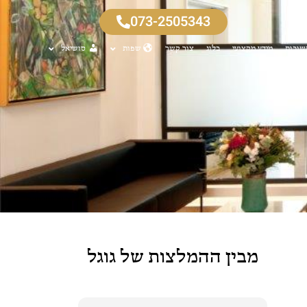
073-2505343
שובות
מידע מקצועי
בלוג
צור קשר
שפות
סושיאל
מבין ההמלצות של גוגל