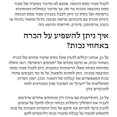
לקבל פטור ממס הכנסה. אמנם לא מדובר במקרה של פטור
ממס כתוצאה מנכות פר סה, אך מדובר במחלות המופיעות
ברשימה ועל בסיס כך ניתן לקבל בעבורן פטור ממס הכנסה.
ביניהן סכרת עם סיבוכים, טרשת נפוצה, גידול ממאיר בהווה או
בעבר, פרקינסון, עיוורון, חירשות וכיוצא בזה.
איך ניתן להשפיע על הכרה
באחוזי נכות?
על כן, אנחנו יכולים להבין שעל בסיס שיעור מסוים של הכרה
באחוזי נכות, או מיקס מסוים של "סעיפים רפואיים", ו/או מחלה
מסוימת כאחת מאלו הרשומות בתקנות, ניתן לקבל פטור ממס
כתוצאה מנכות. ניתן לתהות ולשאול, על פי מה נקבעים אחוזי
נכות המאפשרים את קבלתו של הפטור. ובכן, ישנן וועדות
המחליטות על "הציון" או השיעור שהן מעוניינות לתת
למבקרים בהן.
על כן, ההתייעצות עם עורכי דין ומומחים אחרים שיודעים
לעבור את התהליך ביעילות גבוהה יכולה להקל על אנשים
להבין כיצד לפרוש את תיקם אל מול הוועדות השונות על מנת
להשפיע לטובה על קבלת שיעורי נכות רלוונטיים להם.