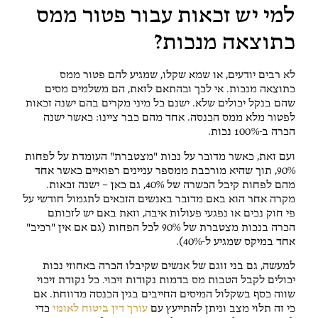
למי יש זכאות עבור פטור ממס
כתוצאה מנכות?
לא רבים יודעים, או שמא שקלו, שמגיע להם פטור ממס
כתוצאה מנכות. אי לכך ובהתאם לזאת, הם משלמים מסים
שהם בנקל יכולים שלא. ישנם כל מיני מקרים בהם ישנה זכאות
לפטור מלא ממס הכנסה. אחד מהם כבר ציינו: כאשר ישנה
הכרה ב-100% נכות.
ועם זאת, כאשר מדובר על נכות "מצטברת" העומדת על לפחות
90%, תוך שהיא מורכבת ממספר עניינים רפואיים כאשר אחד
מהם לפחות קיבל הכשרה של 40%, גם כאן – ישנה זכאות.
מקרה אחר הוא באם מדובר באנשים הזכאים לתגמול חודשי על
פי חוק נכים או נפגעי פעולות איבה, וזאת באם יש לזכותם
הכרה בנכות מצטברת של 90% לכל הפחות (גם אם אין "רכיב"
אחד במיקס שמגיע ל-40%).
למעשה, גם בני זוגם של אנשים שקיבלו הכרה באחוזי נכות
יכולים לקבל הטבות מס בדמות נקודות זיכוי. כל נקודת זיכוי
שווה כסף בשקלול המיסים החייבים בגין הכנסה מדווחת. אם
כי זה תלוי מצב וניתן להתייעץ עם
עורך דין ביטוח לאומי
כדי