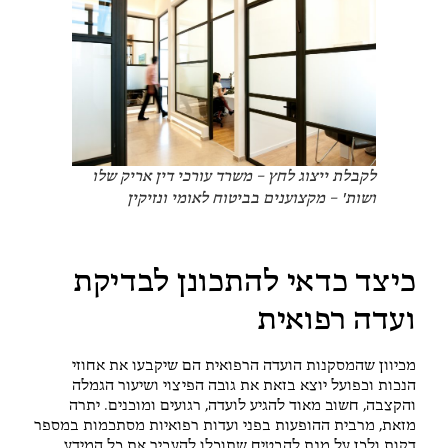
לקבלת ייצוג לחץ – משרד עורכי דין אריק שלו
ושות' – מקצוענים בביטוח לאומי ונזיקין
כיצד כדאי להתכונן לבדיקת
ועדה רפואית
מכיוון שהמסקנות הועדה הרפואית הם שיקבעו את אחוזי
הנכות וכפועל יוצא בזאת את גובה הפיצוי ושיעור הגמלה
והקצבה, חשוב מאוד להגיע לועדה, רגועים ומוכנים. יתרה
מזאת, מרבית ההופעות בפני ועדות רפואיות מסתכמות במספר
דקות ולכן על מנת להבטיח שתוכלו להעביר את כל המידע