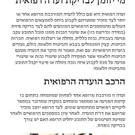
מי יזומן לבדיקת ועדה רפואית
ועדה רפואית היא שם כולל לועדה המורכבת מרופא אחד או
יותר לצד מזכיר שמטרתם לקבוע ביחס לממצאים הרפואיים
העולים מהמסמכים הרפואיים המוגשים להם לצד בדיקה פיזית
(במידה ונדרשת כזו) את שיעור הנכות ממנו סובל התובע עקב
פגיעה בעבודה, נכות כללית, מחלה או רשלנות רפואית. חברות
הביטוח, קצין התגמולים בצבא והביטוח הלאומי, כולם, נעזרים
בועדות הרפואיות. עם זאת, מאמר זה סוקר את הועדה מטעם
הביטוח הלאומי אשר תפקידה לקבוע שיעורי נכות או שיעורי
פגיעה על מנת לקבוע איזה גובה גימלה או פיצוי יקבל התובע
מהביטוח הלאומי.
הרכב הועדה הרפואית
ועדה זו מורכבת מרופא אחד לפחות שמתמחה בתחום בו
קיימת הפגיעה או ממספר מומחים במקרה שמדובר במספר
ליקויים רפואיים מתחומים שונים. לצד הרופא יושב מזכיר
שרושם את דו"ח הועדה. לאחר עיון במסמכים הרפואיים ולאחר
שמיעת הטיעונים של התובע יחליט הרופא האם יש צורך
בבדיקה גופנית.