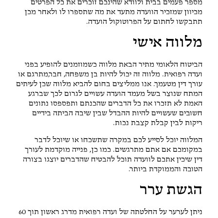
מספר פעמים בבית ולוודא שהינכם זוכרים את כל הפרטים
מכיוון שמזכיר הוועדה מתעד את מה שתספרו לו ולאחר מכן
תתבקשו לחתום על הפרוטוקול הועדה.
מלווה אישי
הביטוח הלאומי מתיר הבאת מלווה כשמוזמנים להופיע בפני
ועדה רפואית. מלווה זה יכול להיות בן משפחה, חבר,מתרגם או
עורך דין מטעמך. אנו ממליצים בחום להביא מלווה שכן לעיתים
המתח שנוצר בשל מעמד הועדה עשויים לגרום לכך שברגע
האמת לא תזכרו את כל הדברים שהכנתם ותפספסו נתונים
חשובים שעשויים להיות ההבדל שבין שיבה הביתה בידיים
ריקות לבין קבלת קצבת נכות.
המלווה יוכל לסייע לכם במקרה שתשכחו או שיוכל לדבר
במקומכם אם אתם מתרגשים. כמו כן, פנייה מוקדמת לעורך
דין שיכין אתכם לוועדה תוכל להבטיח שהדברים יוצגו בצורה
הטובה והממוקדת ביותר.
הגשת ערר
ניתן לערער על החלטתה של ועדה רפואית מדרג ראשון תוך 60