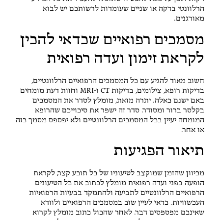
הרלוונטי בדקה או שניים שעומדות לרשותכם יש לבוא
מאורגנים.
מסמכים רפואיים שכדאי להכין
לקראת זימון ועדה רפואית
חשוב מאוד להגיע עם כל המסמכים הרפואיים הרלוונטיים,
בדיקות רופא, צילומים, בדיקות CT ו-MRI וחוות דעת מומחים
באם ישנם כאלה. יתרה מזאת, מומלץ לסדר את המסמכים
בקלסר ברור ומסודר. סדר זה ישפר את סיכוייכם שהרופא
המומחה יעיין בכל המסמכים הרלוונטיים ולא יפספס מסמך כזה
או אחר.
תיאור הפגיעות
מכיוון שהזמן שמוקצב לטיעוניו של כל תובע קצר, לקראת
הופעה בפני ועדה רפואית מומלץ לכתוב את כל הטיעונים
הרפואיים הרלוונטיים לתביעה ולהתמקד בבעיות הרפואיות
העכשוויות. כדאי לעיין שוב במסמכים הרפואיים ולוודא
שאינכם מפספסים דבר. לאחר שהכול כתוב מומלץ לקרוא