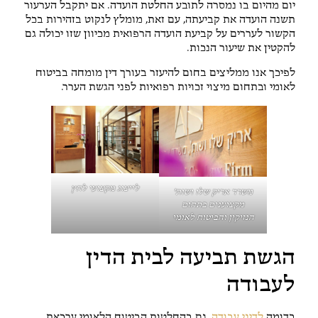
יום מהיום בו נמסרה לתובע החלטת הועדה. אם יתקבל הערעור
תשנה הועדה את קביעתה, עם זאת, מומלץ לנקוט בזהירות בכל
הקשור לעררים על קביעת הועדה הרפואית מכיוון שזו יכולה גם
להקטין את שיעור הנכות.
לפיכך אנו ממליצים בחום להיעזר בעורך דין מומחה בביטוח
לאומי ובתחום מיצוי זכויות רפואיות לפני הגשת הערר.
לייצוג מקצועי לחץ
משרד אריק שלו ושות'
מקצוענים בתחום
הנזיקין והביטוח לאומי
הגשת תביעה לבית הדין
לעבודה
בדומה
לדיני עבודה
, גם בהחלטות הביטוח הלאומי ערכאת